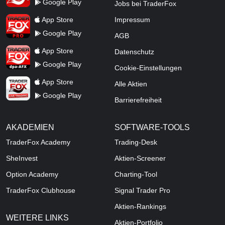
Google Play
Jobs bei TraderFox
TraderFox Pro
App Store
Impressum
Google Play
AGB
TraderFox dpa-AFX ProFeed
App Store
Datenschutz
Google Play
Cookie-Einstellungen
TraderFox Live Trading
App Store
Alle Aktien
Google Play
Barrierefreiheit
AKADEMIEN
SOFTWARE-TOOLS
TraderFox Academy
Trading-Desk
SheInvest
Aktien-Screener
Option Academy
Charting-Tool
TraderFox Clubhouse
Signal Trader Pro
Aktien-Rankings
WEITERE LINKS
Aktien-Portfolio