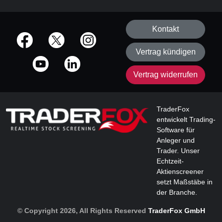
Kontakt
offizielle Social Media-Accounts
Vertrag kündigen
Vertrag widerrufen
TraderFox
entwickelt Trading-
Software für
Anleger und
Trader. Unser
Echtzeit-
Aktienscreener
setzt Maßstäbe in
der Branche.
© Copyright 2026, All Rights Reserved
TraderFox GmbH