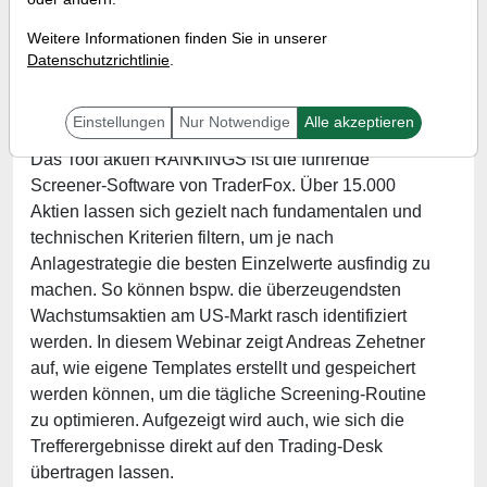
Referent:
Andreas Zehetner
Weitere Informationen finden Sie in unserer
Wann:
Mittwoch, 24. November 2021 von 18 bis 19
Datenschutzrichtlinie
.
Uhr
Einstellungen
Nur Notwendige
Alle akzeptieren
Das Tool aktien RANKINGS ist die führende
Screener-Software von TraderFox. Über 15.000
Aktien lassen sich gezielt nach fundamentalen und
technischen Kriterien filtern, um je nach
Anlagestrategie die besten Einzelwerte ausfindig zu
machen. So können bspw. die überzeugendsten
Wachstumsaktien am US-Markt rasch identifiziert
werden. In diesem Webinar zeigt Andreas Zehetner
auf, wie eigene Templates erstellt und gespeichert
werden können, um die tägliche Screening-Routine
zu optimieren. Aufgezeigt wird auch, wie sich die
Trefferergebnisse direkt auf den Trading-Desk
übertragen lassen.