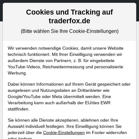
Aktien- und Artikelsuche
Seite
Cookies und Tracking auf
traderfox.de
(Bitte wählen Sie Ihre Cookie-Einstellungen)
Bevorstehende Webinare
Alle Aufzeichnungen
Wir verwenden notwendige Cookies, damit unsere Website
technisch funktioniert. Mit Ihrer Einwilligung verwenden wir
außerdem Dienste von Partnern, z. B. für eingebettete
YouTube-Videos, Reichweitenmessung und personalisierte
Werbung.
Dabei können Informationen auf Ihrem Gerät gespeichert oder
ausgelesen und Nutzungsdaten an Drittanbieter wie
Google/YouTube oder Meta übermittelt werden. Eine
Verarbeitung kann auch außerhalb der EU/des EWR
stattfinden.
aktien RANKINGS – Erstellung
Sie können alle Dienste akzeptieren, ablehnen oder Ihre
eines eigenen Screening-
Auswahl individuell festlegen. Ihre Einwilligung können Sie
jederzeit über die
Cookie-Einstellungen
im Footer widerrufen
Templates
oder ändern.