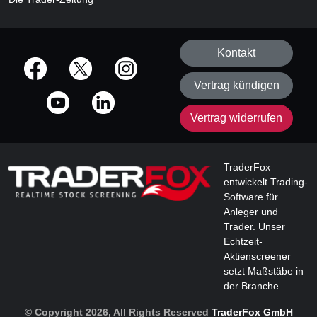
Kontakt
offizielle Social Media-Accounts
Vertrag kündigen
Vertrag widerrufen
TraderFox
entwickelt Trading-
Software für
Anleger und
Trader. Unser
Echtzeit-
Aktienscreener
setzt Maßstäbe in
der Branche.
© Copyright 2026, All Rights Reserved
TraderFox GmbH