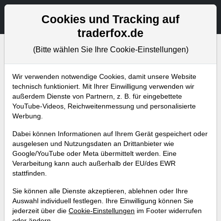
Aktien- und Artikelsuche
Seite
Cookies und Tracking auf
traderfox.de
(Bitte wählen Sie Ihre Cookie-Einstellungen)
Bevorstehende Webinare
Alle Aufzeichnungen
Wir verwenden notwendige Cookies, damit unsere Website
technisch funktioniert. Mit Ihrer Einwilligung verwenden wir
außerdem Dienste von Partnern, z. B. für eingebettete
YouTube-Videos, Reichweitenmessung und personalisierte
Werbung.
Dabei können Informationen auf Ihrem Gerät gespeichert oder
ausgelesen und Nutzungsdaten an Drittanbieter wie
Google/YouTube oder Meta übermittelt werden. Eine
Verarbeitung kann auch außerhalb der EU/des EWR
stattfinden.
Nachrichten als Basis für
Sie können alle Dienste akzeptieren, ablehnen oder Ihre
Trading-Szenarien - So
Auswahl individuell festlegen. Ihre Einwilligung können Sie
jederzeit über die
Cookie-Einstellungen
im Footer widerrufen
funktioniert es!
oder ändern.