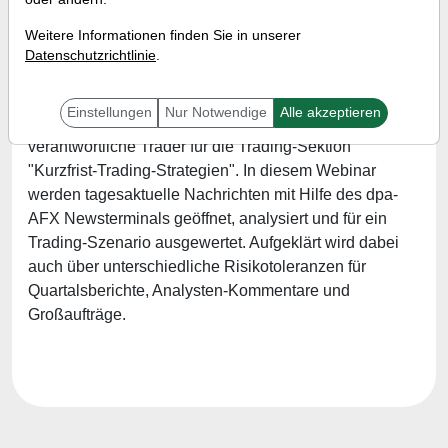
Referent:
Marvin Herzberger
Weitere Informationen finden Sie in unserer
Wann:
Freitag, 2. Juli 2021 von 18 bis 19 Uhr
Datenschutzrichtlinie
.
Einstellungen
Nur Notwendige
Alle akzeptieren
Marvin Herzberger ist bei TraderFox der
verantwortliche Trader für die Trading-Sektion
"Kurzfrist-Trading-Strategien". In diesem Webinar
werden tagesaktuelle Nachrichten mit Hilfe des dpa-
AFX Newsterminals geöffnet, analysiert und für ein
Trading-Szenario ausgewertet. Aufgeklärt wird dabei
auch über unterschiedliche Risikotoleranzen für
Quartalsberichte, Analysten-Kommentare und
Großaufträge.