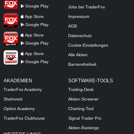
Google Play
Jobs bei TraderFox
TraderFox Pro
App Store
Impressum
Google Play
AGB
TraderFox dpa-AFX ProFeed
App Store
Datenschutz
Google Play
Cookie-Einstellungen
TraderFox Live Trading
App Store
Alle Aktien
Google Play
Barrierefreiheit
AKADEMIEN
SOFTWARE-TOOLS
TraderFox Academy
Trading-Desk
SheInvest
Aktien-Screener
Option Academy
Charting-Tool
TraderFox Clubhouse
Signal Trader Pro
Aktien-Rankings