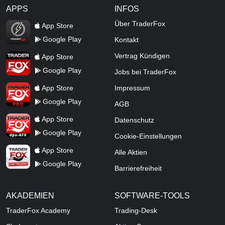
APPS
INFOS
TraderFox Flash
Über TraderFox
App Store
Google Play
Kontakt
TraderFox App
Vertrag Kündigen
App Store
Google Play
Jobs bei TraderFox
TraderFox Pro
App Store
Impressum
Google Play
AGB
TraderFox dpa-AFX ProFeed
App Store
Datenschutz
Google Play
Cookie-Einstellungen
TraderFox Live Trading
App Store
Alle Aktien
Google Play
Barrierefreiheit
AKADEMIEN
SOFTWARE-TOOLS
TraderFox Academy
Trading-Desk