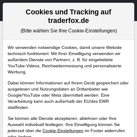
Aktien- und Artikelsuche
Seite
Cookies und Tracking auf
traderfox.de
(Bitte wählen Sie Ihre Cookie-Einstellungen)
Bevorstehende Webinare
Alle Aufzeichnungen
Wir verwenden notwendige Cookies, damit unsere Website
technisch funktioniert. Mit Ihrer Einwilligung verwenden wir
außerdem Dienste von Partnern, z. B. für eingebettete
YouTube-Videos, Reichweitenmessung und personalisierte
Werbung.
Dabei können Informationen auf Ihrem Gerät gespeichert oder
ausgelesen und Nutzungsdaten an Drittanbieter wie
Google/YouTube oder Meta übermittelt werden. Eine
Verarbeitung kann auch außerhalb der EU/des EWR
stattfinden.
Berichtsaison auf Hochtouren –
Sie können alle Dienste akzeptieren, ablehnen oder Ihre
So identifiziert man neue Pivotal-
Auswahl individuell festlegen. Ihre Einwilligung können Sie
jederzeit über die
Cookie-Einstellungen
im Footer widerrufen
News-Points
oder ändern.