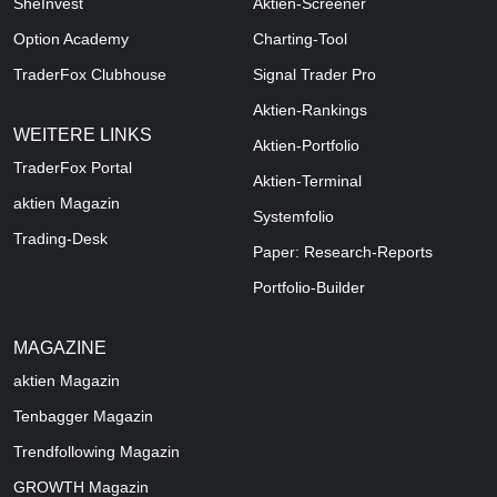
SheInvest
Aktien-Screener
Option Academy
Charting-Tool
TraderFox Clubhouse
Signal Trader Pro
Aktien-Rankings
WEITERE LINKS
Aktien-Portfolio
TraderFox Portal
Aktien-Terminal
aktien Magazin
Systemfolio
Trading-Desk
Paper: Research-Reports
Portfolio-Builder
MAGAZINE
aktien
Magazin
Tenbagger Magazin
Trendfollowing Magazin
GROWTH
Magazin