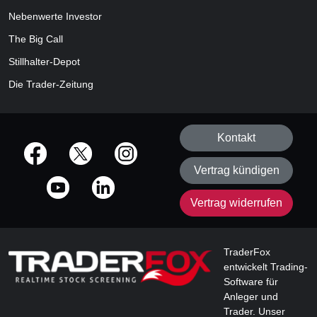
Nebenwerte Investor
The Big Call
Stillhalter-Depot
Die Trader-Zeitung
Kontakt
offizielle Social Media-Accounts
Vertrag kündigen
Vertrag widerrufen
TraderFox
entwickelt Trading-
Software für
Anleger und
Trader. Unser