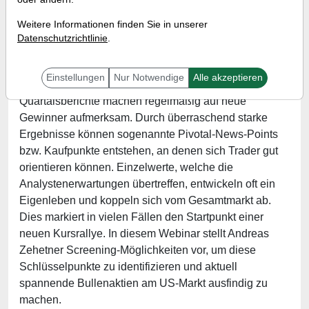
Referent:
Andreas Zehetner
Weitere Informationen finden Sie in unserer
Wann:
Mittwoch, 28. Januar von 17 bis 18 Uhr
Datenschutzrichtlinie
.
Einstellungen
Nur Notwendige
Alle akzeptieren
Die Berichtsaison läuft nun wieder auf Hochtouren.
Quartalsberichte machen regelmäßig auf neue
Gewinner aufmerksam. Durch überraschend starke
Ergebnisse können sogenannte Pivotal-News-Points
bzw. Kaufpunkte entstehen, an denen sich Trader gut
orientieren können. Einzelwerte, welche die
Analystenerwartungen übertreffen, entwickeln oft ein
Eigenleben und koppeln sich vom Gesamtmarkt ab.
Dies markiert in vielen Fällen den Startpunkt einer
neuen Kursrallye. In diesem Webinar stellt Andreas
Zehetner Screening-Möglichkeiten vor, um diese
Schlüsselpunkte zu identifizieren und aktuell
spannende Bullenaktien am US-Markt ausfindig zu
machen.