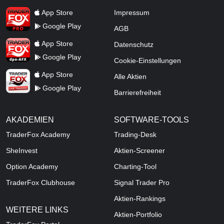
TraderFox Pro
App Store
Impressum
Google Play
AGB
TraderFox dpa-AFX ProFeed
App Store
Datenschutz
Google Play
Cookie-Einstellungen
TraderFox Live Trading
App Store
Alle Aktien
Google Play
Barrierefreiheit
AKADEMIEN
SOFTWARE-TOOLS
TraderFox Academy
Trading-Desk
SheInvest
Aktien-Screener
Option Academy
Charting-Tool
TraderFox Clubhouse
Signal Trader Pro
Aktien-Rankings
WEITERE LINKS
Aktien-Portfolio