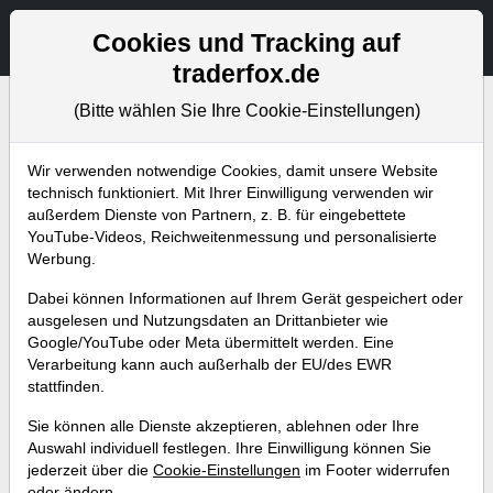
Aktien- und Artikelsuche
Seite
Cookies und Tracking auf
traderfox.de
(Bitte wählen Sie Ihre Cookie-Einstellungen)
Bevorstehende Webinare
Alle Aufzeichnungen
Wir verwenden notwendige Cookies, damit unsere Website
technisch funktioniert. Mit Ihrer Einwilligung verwenden wir
außerdem Dienste von Partnern, z. B. für eingebettete
YouTube-Videos, Reichweitenmessung und personalisierte
Werbung.
Dabei können Informationen auf Ihrem Gerät gespeichert oder
ausgelesen und Nutzungsdaten an Drittanbieter wie
Google/YouTube oder Meta übermittelt werden. Eine
Verarbeitung kann auch außerhalb der EU/des EWR
stattfinden.
News-Trading mit dem dpa-AFX
Sie können alle Dienste akzeptieren, ablehnen oder Ihre
ProFeed
Auswahl individuell festlegen. Ihre Einwilligung können Sie
jederzeit über die
Cookie-Einstellungen
im Footer widerrufen
Referent:
Marvin Herzberger
oder ändern.