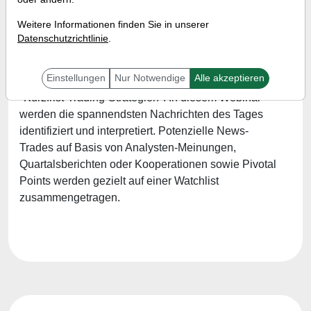
Wann:
Freitag, 23. April 2021 von 18 bis 19 Uhr
Weitere Informationen finden Sie in unserer
Datenschutzrichtlinie
.
Marvin Herzberger ist bei TraderFox der
Einstellungen
Nur Notwendige
Alle akzeptieren
verantwortliche Trader für die Trading-Sektion
"Kurzfrist-Trading-Strategien". In diesem Webinar
werden die spannendsten Nachrichten des Tages
identifiziert und interpretiert. Potenzielle News-
Trades auf Basis von Analysten-Meinungen,
Quartalsberichten oder Kooperationen sowie Pivotal
Points werden gezielt auf einer Watchlist
zusammengetragen.