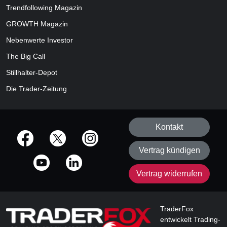
Trendfollowing Magazin
GROWTH
Magazin
Nebenwerte Investor
The Big Call
Stillhalter-Depot
Die Trader-Zeitung
Kontakt
offizielle Social Media-Accounts
Vertrag kündigen
Vertrag widerrufen
TraderFox
entwickelt Trading-