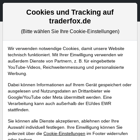
Aktien- und Artikelsuche
Seite
Cookies und Tracking auf
traderfox.de
(Bitte wählen Sie Ihre Cookie-Einstellungen)
Bevorstehende Webinare
Alle Aufzeichnungen
Wir verwenden notwendige Cookies, damit unsere Website
technisch funktioniert. Mit Ihrer Einwilligung verwenden wir
außerdem Dienste von Partnern, z. B. für eingebettete
YouTube-Videos, Reichweitenmessung und personalisierte
Werbung.
Dabei können Informationen auf Ihrem Gerät gespeichert oder
ausgelesen und Nutzungsdaten an Drittanbieter wie
Google/YouTube oder Meta übermittelt werden. Eine
Verarbeitung kann auch außerhalb der EU/des EWR
stattfinden.
Der Weg zum profitablen Trader:
Sie können alle Dienste akzeptieren, ablehnen oder Ihre
Softwaregestützt erfolgreich
Auswahl individuell festlegen. Ihre Einwilligung können Sie
jederzeit über die
Cookie-Einstellungen
im Footer widerrufen
handeln!
oder ändern.