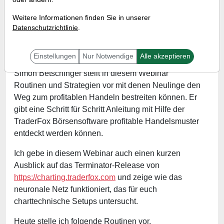
Referent:
Simon Betschinger
Weitere Informationen finden Sie in unserer
Wann:
Dienstag, 23. November 2021 von 18 bis 19
Datenschutzrichtlinie
.
Uhr
Einstellungen
Nur Notwendige
Alle akzeptieren
Simon Betschinger stellt in diesem Webinar
Routinen und Strategien vor mit denen Neulinge den
Weg zum profitablen Handeln bestreiten können. Er
gibt eine Schritt für Schritt Anleitung mit Hilfe der
TraderFox Börsensoftware profitable Handelsmuster
entdeckt werden können.
Ich gebe in diesem Webinar auch einen kurzen
Ausblick auf das Terminator-Release von
https://charting.traderfox.com
und zeige wie das
neuronale Netz funktioniert, das für euch
charttechnische Setups untersucht.
Heute stelle ich folgende Routinen vor.