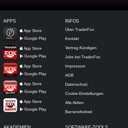
APPS
INFOS
TraderFox Flash
Über TraderFox
App Store
Google Play
Kontakt
TraderFox App
Vertrag Kündigen
App Store
Google Play
Jobs bei TraderFox
TraderFox Pro
App Store
Impressum
Google Play
AGB
TraderFox dpa-AFX ProFeed
App Store
Datenschutz
Google Play
Cookie-Einstellungen
TraderFox Live Trading
App Store
Alle Aktien
Google Play
Barrierefreiheit
AKADEMIEN
SOFTWARE-TOOLS