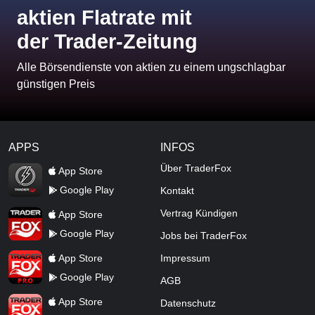
aktien Flatrate mit
der Trader-Zeitung
Alle Börsendienste von aktien zu einem ungschlagbar
günstigen Preis
APPS
INFOS
TraderFox Flash
Über TraderFox
App Store
Google Play
Kontakt
TraderFox App
Vertrag Kündigen
App Store
Google Play
Jobs bei TraderFox
TraderFox Pro
App Store
Impressum
Google Play
AGB
TraderFox dpa-AFX ProFeed
App Store
Datenschutz