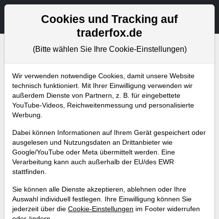
Aktien- und Artikelsuche
Seite
Cookies und Tracking auf
traderfox.de
(Bitte wählen Sie Ihre Cookie-Einstellungen)
Bevorstehende Webinare
Alle Aufzeichnungen
Wir verwenden notwendige Cookies, damit unsere Website
technisch funktioniert. Mit Ihrer Einwilligung verwenden wir
außerdem Dienste von Partnern, z. B. für eingebettete
YouTube-Videos, Reichweitenmessung und personalisierte
Werbung.
Dabei können Informationen auf Ihrem Gerät gespeichert oder
ausgelesen und Nutzungsdaten an Drittanbieter wie
Google/YouTube oder Meta übermittelt werden. Eine
Verarbeitung kann auch außerhalb der EU/des EWR
stattfinden.
Diese Megatrends eröffnen eine
Sie können alle Dienste akzeptieren, ablehnen oder Ihre
neue Vermögensstufe – trotz
Auswahl individuell festlegen. Ihre Einwilligung können Sie
jederzeit über die
Cookie-Einstellungen
im Footer widerrufen
Marktkorrektur
oder ändern.