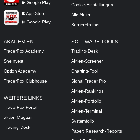
Google Play
Cookie-Einstellungen
TraderFox Live Trading
App Store
Alle Aktien
Google Play
Barrierefreiheit
AKADEMIEN
SOFTWARE-TOOLS
TraderFox Academy
Trading-Desk
SheInvest
Aktien-Screener
Option Academy
Charting-Tool
TraderFox Clubhouse
Signal Trader Pro
Aktien-Rankings
WEITERE LINKS
Aktien-Portfolio
TraderFox Portal
Aktien-Terminal
aktien Magazin
Systemfolio
Trading-Desk
Paper: Research-Reports