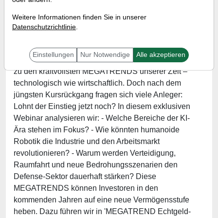
Referent:
Stephan Bank
Weitere Informationen finden Sie in unserer
Wann:
Mittwoch, 14. Mai 2025 von 18 bis 19 Uhr
Datenschutzrichtlinie
.
Einstellungen
Nur Notwendige
Alle akzeptieren
KI, humanoide Robotik und Defense & Space zählen
zu den kraftvollsten MEGATRENDS unserer Zeit –
technologisch wie wirtschaftlich. Doch nach dem
jüngsten Kursrückgang fragen sich viele Anleger:
Lohnt der Einstieg jetzt noch? In diesem exklusiven
Webinar analysieren wir: - Welche Bereiche der KI-
Ära stehen im Fokus? - Wie könnten humanoide
Robotik die Industrie und den Arbeitsmarkt
revolutionieren? - Warum werden Verteidigung,
Raumfahrt und neue Bedrohungsszenarien den
Defense-Sektor dauerhaft stärken? Diese
MEGATRENDS können Investoren in den
kommenden Jahren auf eine neue Vermögensstufe
heben. Dazu führen wir in 'MEGATREND Echtgeld-