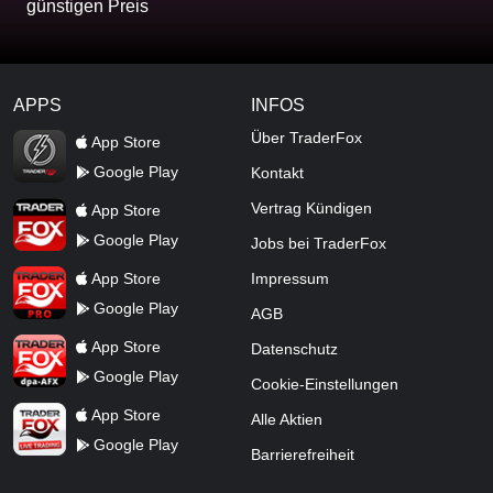
günstigen Preis
APPS
INFOS
TraderFox Flash
Über TraderFox
App Store
Google Play
Kontakt
TraderFox App
Vertrag Kündigen
App Store
Google Play
Jobs bei TraderFox
TraderFox Pro
App Store
Impressum
Google Play
AGB
TraderFox dpa-AFX ProFeed
App Store
Datenschutz
Google Play
Cookie-Einstellungen
TraderFox Live Trading
App Store
Alle Aktien
Google Play
Barrierefreiheit