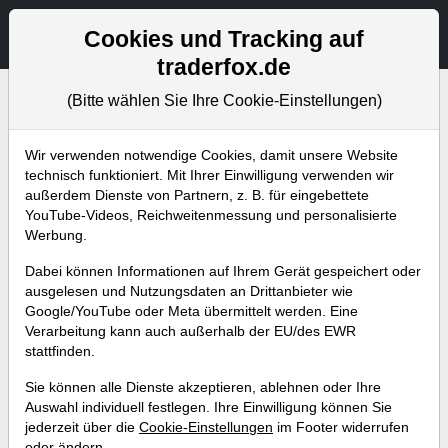
Aktien- und Artikelsuche
Seite
Cookies und Tracking auf
traderfox.de
(Bitte wählen Sie Ihre Cookie-Einstellungen)
Bevorstehende Webinare
Alle Aufzeichnungen
Wir verwenden notwendige Cookies, damit unsere Website
technisch funktioniert. Mit Ihrer Einwilligung verwenden wir
außerdem Dienste von Partnern, z. B. für eingebettete
YouTube-Videos, Reichweitenmessung und personalisierte
Werbung.
Dabei können Informationen auf Ihrem Gerät gespeichert oder
ausgelesen und Nutzungsdaten an Drittanbieter wie
Google/YouTube oder Meta übermittelt werden. Eine
Verarbeitung kann auch außerhalb der EU/des EWR
stattfinden.
Serie - Die wichtigsten
Sie können alle Dienste akzeptieren, ablehnen oder Ihre
Indikatoren (Teil 29) Nichts ist
Auswahl individuell festlegen. Ihre Einwilligung können Sie
jederzeit über die
Cookie-Einstellungen
im Footer widerrufen
sicher! "Know Sure Thing
oder ändern.