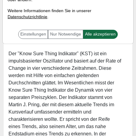
Indikator"
Weitere Informationen finden Sie in unserer
Referent:
Martin König
Datenschutzrichtlinie
.
Wann:
Donnerstag, 7. Oktober 2021 von 18 bis 19
Uhr
Einstellungen
Nur Notwendige
Alle akzeptieren
Der "Know Sure Thing Indikator" (KST) ist ein
impulsbasierter Oszillator und basiert auf der Rate of
Change in vier verschiedene Zeitrahmen. Diese
werden mit Hilfe von einfachen gleitenden
Durchschnitten glättet. Im Wesentlichen misst der
Know Sure Thing Indikator die Dynamik von vier
separaten Preiszyklen. Der Indikator stammt von
Martin J. Pring, der mit diesem aktuelle Trends im
Kursverlauf umfassender ermitteln und
charakterisieren wollte. Er spricht von der Reife
eines Trends, also seinem Alter, um das nahe
Endstadium eines Trends zu erkennen. In der