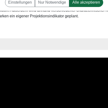
Einstellungen
Nur Notwendige
Alle akzeptieren
für den zukünftigen Kursverlauf vorgeben. Dazu gehört z.B. de
ktion. Außerdem wird anhand verschiedener charttechnischer Kri
en ein eigener Projektionsindikator geplant.