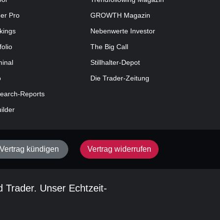
der Pro
GROWTH
Magazin
kings
Nebenwerte Investor
folio
The Big Call
minal
Stillhalter-Depot
o
Die Trader-Zeitung
earch-Reports
uilder
Vertrag kündigen
Vertrag widerrufen
d Trader. Unser Echtzeit-