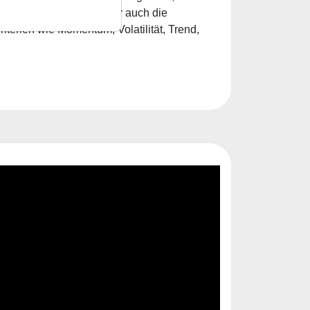
r Ichimoku Indikator oder auch die
terien wie Momentum, Volatilität, Trend,