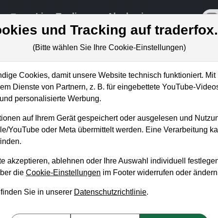
re
Live-Trading
Akademie
off
okies und Tracking auf traderfox
(Bitte wählen Sie Ihre Cookie-Einstellungen)
ungen
ige Cookies, damit unsere Website technisch funktioniert. Mit 
m Dienste von Partnern, z. B. für eingebettete YouTube-Video
nd personalisierte Werbung.
ie wichtigsten Indikatoren (Te
ionen auf Ihrem Gerät gespeichert oder ausgelesen und Nutzu
ren für die Zukunft
gle/YouTube oder Meta übermittelt werden. Eine Verarbeitung 
inden.
n König
ag, 20. Mai 2021 von 18 bis 19 Uhr
e akzeptieren, ablehnen oder Ihre Auswahl individuell festlegen
lagen:
über die
Cookie-Einstellungen
im Footer widerrufen oder ändern
tionen.pdf
 finden Sie in unserer
Datenschutzrichtlinie
.
erkonferenz wagen wir einen Blick in die Zukunft. Es werden char