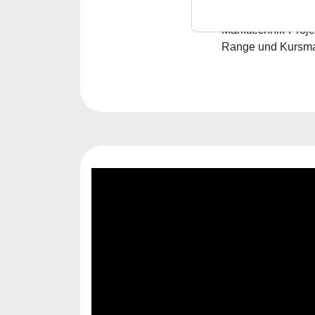
welche Kursmarken 
Markttechnik-Proje
Range und Kursmark