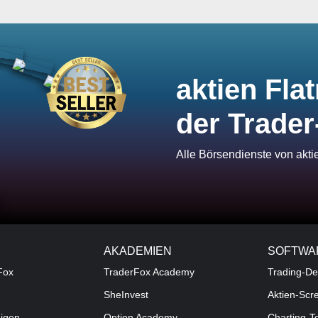
aktien Flat
der Trader
Alle Börsendienste von akt
AKADEMIEN
SOFTWA
Fox
TraderFox Academy
Trading-De
SheInvest
Aktien-Scr
digen
Option Academy
Charting-T