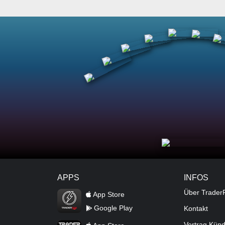
APPS
INFOS
TraderFox Flash
Über Trader
App Store
Google Play
Kontakt
TraderFox App
Vertrag Kün