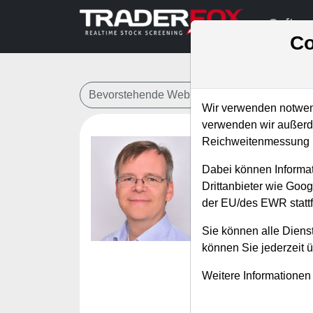
Softwa
Co
Bevorstehende Webinare
Alle Aufzeichn
Wir verwenden notwend
verwenden wir außerde
Reichweitenmessung u
Serie - D
Dabei können Informat
Indikato
Drittanbieter wie Goo
der EU/des EWR stattf
Referent:
Marti
Wann:
Donnerst
Sie können alle Dienst
Seminar-Unter
können Sie jederzeit 
12-projek
Weitere Informationen
In dieser Entwickl