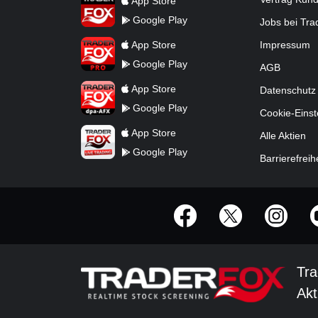
App Store
Google Play
Jobs bei Tr
TraderFox Pro
App Store
Impressum
Google Play
AGB
TraderFox dpa-AFX ProFeed
App Store
Datenschutz
Google Play
Cookie-Einst
TraderFox Live Trading
App Store
Alle Aktien
Google Play
Barrierefreih
offizielle Social Media-Accounts
Tra
Akt