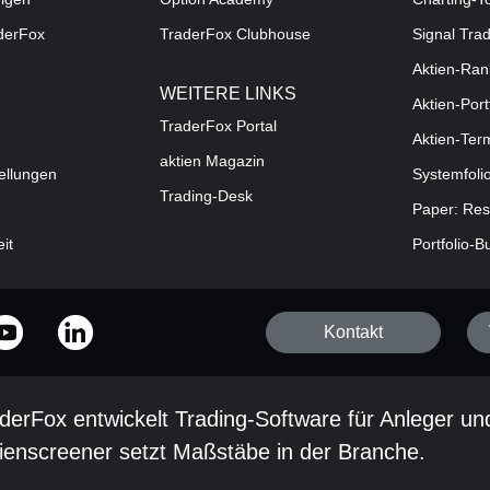
aderFox
TraderFox Clubhouse
Signal Tra
Aktien-Ran
WEITERE LINKS
Aktien-Port
TraderFox Portal
Aktien-Ter
aktien Magazin
ellungen
Systemfoli
Trading-Desk
Paper: Res
eit
Portfolio-B
Kontakt
derFox entwickelt Trading-Software für Anleger un
ienscreener setzt Maßstäbe in der Branche.