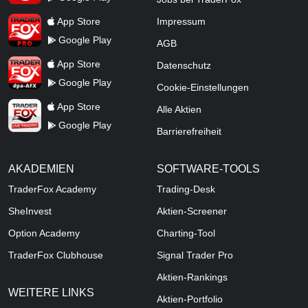
TraderFox Pro
App Store
Impressum
Google Play
AGB
TraderFox dpa-AFX ProFeed
App Store
Datenschutz
Google Play
Cookie-Einstellungen
TraderFox Live Trading
App Store
Alle Aktien
Google Play
Barrierefreiheit
AKADEMIEN
SOFTWARE-TOOLS
TraderFox Academy
Trading-Desk
SheInvest
Aktien-Screener
Option Academy
Charting-Tool
TraderFox Clubhouse
Signal Trader Pro
Aktien-Rankings
WEITERE LINKS
Aktien-Portfolio