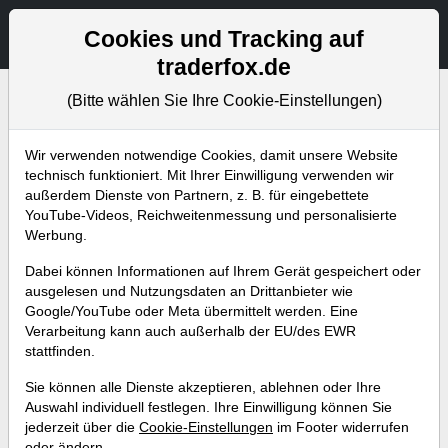
Aktien- und Artikelsuche
Seite
Cookies und Tracking auf
traderfox.de
(Bitte wählen Sie Ihre Cookie-Einstellungen)
Bevorstehende Webinare
Alle Aufzeichnungen
Wir verwenden notwendige Cookies, damit unsere Website
technisch funktioniert. Mit Ihrer Einwilligung verwenden wir
außerdem Dienste von Partnern, z. B. für eingebettete
YouTube-Videos, Reichweitenmessung und personalisierte
Werbung.
Dabei können Informationen auf Ihrem Gerät gespeichert oder
ausgelesen und Nutzungsdaten an Drittanbieter wie
Google/YouTube oder Meta übermittelt werden. Eine
Verarbeitung kann auch außerhalb der EU/des EWR
stattfinden.
Superzyklus Raumfahrt: Mit
Sie können alle Dienste akzeptieren, ablehnen oder Ihre
diesen 10 Aktien können wir vom
Auswahl individuell festlegen. Ihre Einwilligung können Sie
jederzeit über die
Cookie-Einstellungen
im Footer widerrufen
Jahrhundert-Trend profitieren!
oder ändern.