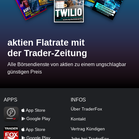
aktien Flatrate mit
der Trader-Zeitung
Alle Börsendienste von aktien zu einem ungschlagbar
günstigen Preis
APPS
INFOS
TraderFox Flash
Über TraderFox
App Store
Google Play
Kontakt
TraderFox App
Vertrag Kündigen
App Store
Google Play
Jobs bei TraderFox