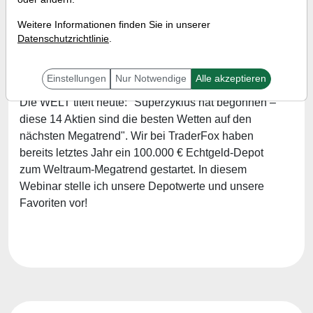
Referent:
Simon Berschinger
Weitere Informationen finden Sie in unserer
Wann:
Montag, 21. Juli 2025 von 12:00 bis 12:30
Datenschutzrichtlinie
.
Uhr
Einstellungen
Nur Notwendige
Alle akzeptieren
Die WELT titelt heute: "Superzyklus hat begonnen –
diese 14 Aktien sind die besten Wetten auf den
nächsten Megatrend". Wir bei TraderFox haben
bereits letztes Jahr ein 100.000 € Echtgeld-Depot
zum Weltraum-Megatrend gestartet. In diesem
Webinar stelle ich unsere Depotwerte und unsere
Favoriten vor!