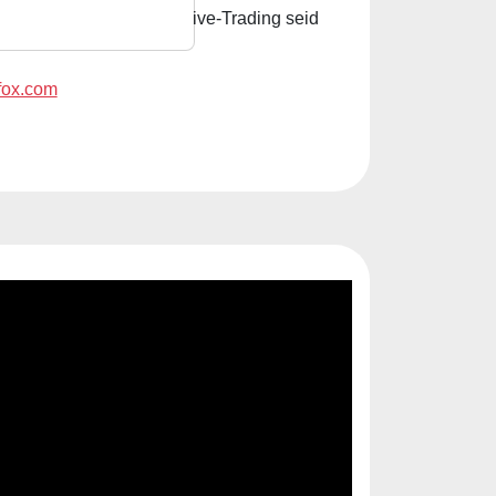
n Reise. Mit TraderFox Live-Trading seid
rfox.com