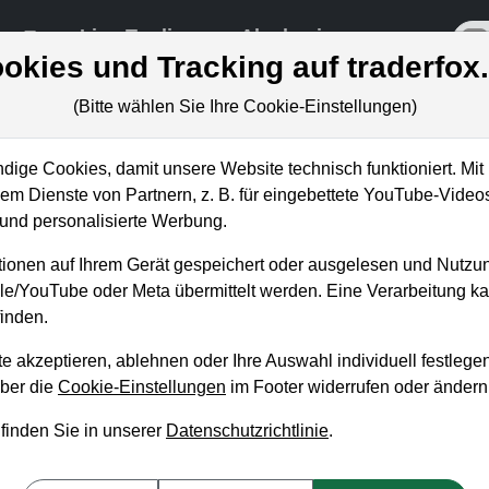
re
Live-Trading
Akademie
off
okies und Tracking auf traderfox
(Bitte wählen Sie Ihre Cookie-Einstellungen)
ungen
ige Cookies, damit unsere Website technisch funktioniert. Mit 
m Dienste von Partnern, z. B. für eingebettete YouTube-Video
nd personalisierte Werbung.
r-Chancen beim Metaverse: Li
ionen auf Ihrem Gerät gespeichert oder ausgelesen und Nutzu
n Betschinger
gle/YouTube oder Meta übermittelt werden. Eine Verarbeitung 
, 30. November 2021 von 18 bis 19 Uhr
inden.
e akzeptieren, ablehnen oder Ihre Auswahl individuell festlegen
 virtuelle Welten werden das größte Business überhaupt", sag
über die
Cookie-Einstellungen
im Footer widerrufen oder ändern
ellt Simon Betschinger den aktuellen Recherche-Stand der Tra
 finden Sie in unserer
Datenschutzrichtlinie
.
e vom Metaverse bzw. von virtuellen Welten profitieren. Bitte auf
s ein Magazin
www.aktien-mag.de
als digitales PDF-Geschenk!