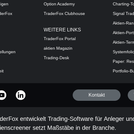
digen
Option Academy
Charting-T
aderFox
TraderFox Clubhouse
Signal Tra
Aktien-Ran
WEITERE LINKS
Aktien-Port
TraderFox Portal
Aktien-Ter
aktien Magazin
ellungen
Systemfoli
Trading-Desk
Paper: Res
eit
Portfolio-B
Kontakt
derFox entwickelt Trading-Software für Anleger un
ienscreener setzt Maßstäbe in der Branche.