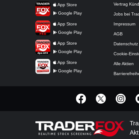
TraderFox App
Vertrag Kün
App Store
Google Play
Jobs bei Tr
TraderFox Pro
App Store
Impressum
Google Play
AGB
TraderFox dpa-AFX ProFeed
App Store
Datenschutz
Google Play
Cookie-Einst
TraderFox Live Trading
App Store
Alle Aktien
Google Play
Barrierefreih
offizielle Social Media-Accounts
Tra
Akt