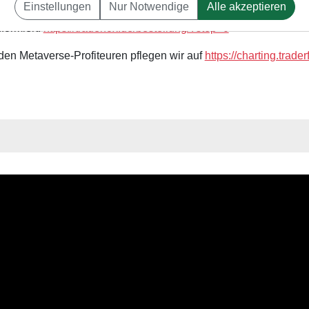
Einstellungen
Nur Notwendige
Alle akzeptieren
itieren vom Metaverse? Wir stehen ganz am Anfang einer lange
nformiert:
https://traderfox.de/bestellung/?step=0
 den Metaverse-Profiteuren pflegen wir auf
https://charting.trade