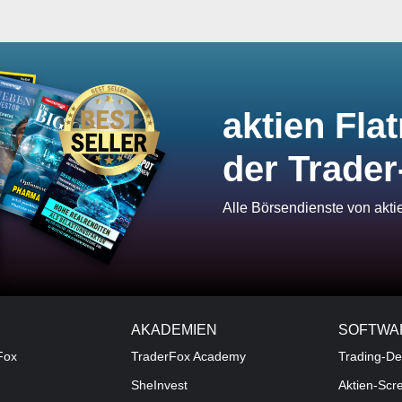
aktien Flat
der Trader
Alle Börsendienste von akt
AKADEMIEN
SOFTWA
Fox
TraderFox Academy
Trading-De
SheInvest
Aktien-Scr