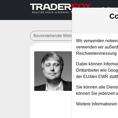
Softwa
Co
Bevorstehende Webinare
Alle Aufzeichn
Wir verwenden notwend
verwenden wir außerde
Reichweitenmessung u
Tenbagge
Dabei können Informat
Referent:
Simo
Drittanbieter wie Goo
Wann:
Dienstag
der EU/des EWR stattf
Sie können alle Dienst
Die Metaverse bzw.
können Sie jederzeit 
diesem Webinar st
Weitere Informationen
Geschäftszweige, di
Teilnehmer gibt e