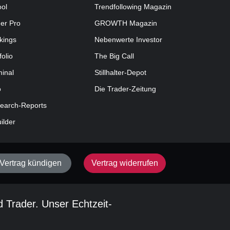
ool
Trendfollowing Magazin
der Pro
GROWTH
Magazin
kings
Nebenwerte Investor
folio
The Big Call
minal
Stillhalter-Depot
o
Die Trader-Zeitung
earch-Reports
uilder
Vertrag kündigen
Vertrag widerrufen
d Trader. Unser Echtzeit-