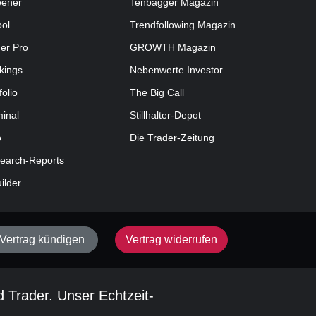
eener
Tenbagger Magazin
ool
Trendfollowing Magazin
der Pro
GROWTH
Magazin
kings
Nebenwerte Investor
folio
The Big Call
minal
Stillhalter-Depot
o
Die Trader-Zeitung
earch-Reports
uilder
Vertrag kündigen
Vertrag widerrufen
d Trader. Unser Echtzeit-