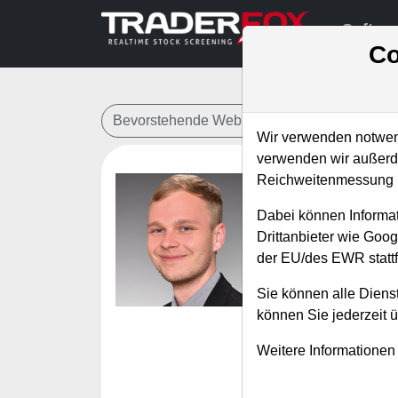
Softwa
Co
Bevorstehende Webinare
Alle Aufzeichn
Wir verwenden notwend
verwenden wir außerde
Reichweitenmessung u
Wiederk
Dabei können Informat
Radar ze
Drittanbieter wie Goo
der EU/des EWR stattf
Referent:
Marv
Wann:
Freitag,
Sie können alle Dienst
können Sie jederzeit 
Marvin Herzberger i
Weitere Informationen
diesem Webinar wi
vorstellen. Die a