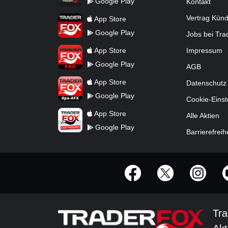
Google Play
Kontakt
TraderFox App
Vertrag Kün
App Store
Google Play
Jobs bei Tr
TraderFox Pro
App Store
Impressum
Google Play
AGB
TraderFox dpa-AFX ProFeed
App Store
Datenschutz
Google Play
Cookie-Einst
TraderFox Live Trading
App Store
Alle Aktien
Google Play
Barrierefreih
offizielle Social Media-Accounts
Tra