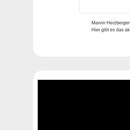
anhand von aktuell
wiederkehrende Mus
Marvin Herzberger 
Hier gibt es das a