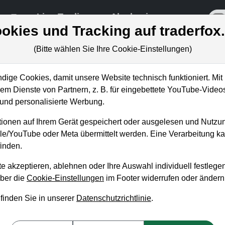
re
Live-Trading
Akademie
off
okies und Tracking auf traderfox
(Bitte wählen Sie Ihre Cookie-Einstellungen)
ungen
ige Cookies, damit unsere Website technisch funktioniert. Mit 
m Dienste von Partnern, z. B. für eingebettete YouTube-Video
nd personalisierte Werbung.
ehrende Muster erkennen und
ionen auf Ihrem Gerät gespeichert oder ausgelesen und Nutzu
itlich optimieren
gle/YouTube oder Meta übermittelt werden. Eine Verarbeitung 
inden.
in Herzberger
 3. Dezember 2021 von 18 bis 19 Uhr
e akzeptieren, ablehnen oder Ihre Auswahl individuell festlegen
über die
Cookie-Einstellungen
im Footer widerrufen oder ändern
st bei TraderFox der verantwortliche Trader für die Trading-Sekt
 finden Sie in unserer
Datenschutzrichtlinie
.
rd er das Trade-Radar erklären und anhand der aktuellen Gege
usgewählten Setups werden zum einen anhand der theoretischen