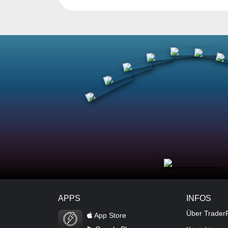
APPS
INFOS
TraderFox Flash
Über Trader
App Store