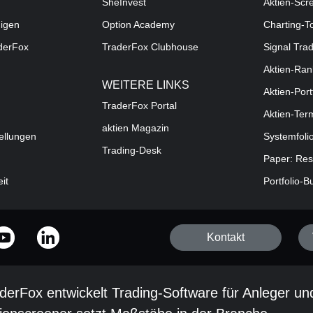
SheInvest
Aktien-Scr
digen
Option Academy
Charting-T
aderFox
TraderFox Clubhouse
Signal Tra
Aktien-Ran
WEITERE LINKS
Aktien-Port
TraderFox Portal
Aktien-Ter
aktien Magazin
ellungen
Systemfoli
Trading-Desk
Paper: Res
eit
Portfolio-B
Kontakt
derFox entwickelt Trading-Software für Anleger un