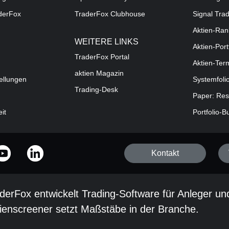
aderFox
TraderFox Clubhouse
Signal Tra
Aktien-Ran
WEITERE LINKS
Aktien-Port
TraderFox Portal
Aktien-Ter
aktien Magazin
ellungen
Systemfoli
Trading-Desk
Paper: Res
eit
Portfolio-B
Kontakt
derFox entwickelt Trading-Software für Anleger un
ienscreener setzt Maßstäbe in der Branche.