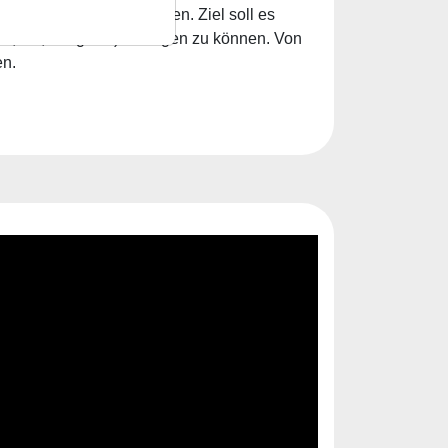
rt und verbessert werden. Ziel soll es
 tief, ruhig etc.) festlegen zu können. Von
en.