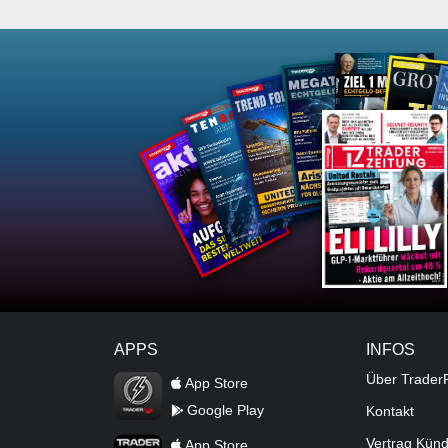
APPS
INFOS
TraderFox Flash
Über Trader
App Store
Google Play
Kontakt
TraderFox App
Vertrag Kün
App Store