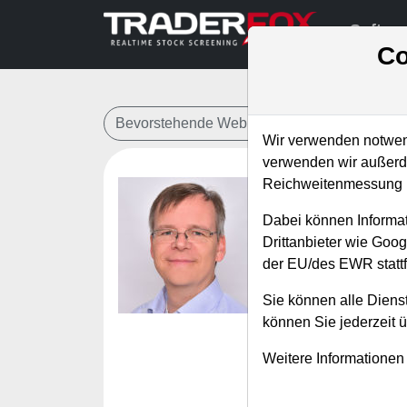
Softwa
Co
Bevorstehende Webinare
Alle Aufzeichn
Wir verwenden notwend
verwenden wir außerde
Reichweitenmessung u
Serie - D
Dabei können Informat
Zukunft 
Drittanbieter wie Goo
der EU/des EWR stattf
Referent:
Marti
Wann:
Donnerst
Sie können alle Dienst
können Sie jederzeit 
In Teil 12 dieser S
Weitere Informationen
beschäftigt. Es w
Kursverlauf vollum