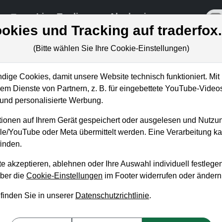
re
Live-Trading
Akademie
off
okies und Tracking auf traderfox
(Bitte wählen Sie Ihre Cookie-Einstellungen)
ungen
ige Cookies, damit unsere Website technisch funktioniert. Mit 
m Dienste von Partnern, z. B. für eingebettete YouTube-Video
nd personalisierte Werbung.
ie wichtigsten Indikatoren (Tei
ionen auf Ihrem Gerät gespeichert oder ausgelesen und Nutzu
mit Projektionen II
gle/YouTube oder Meta übermittelt werden. Eine Verarbeitung 
inden.
n König
ag, 9. September 2021 von 18 bis 19 Uhr
e akzeptieren, ablehnen oder Ihre Auswahl individuell festlegen
über die
Cookie-Einstellungen
im Footer widerrufen oder ändern
erie haben wir in der Entwicklerkonferenz uns mit Projektionen, 
 finden Sie in unserer
Datenschutzrichtlinie
.
urde damals das TAMV Konzept grob umrissen, um einen ersten 
fänglich charakterisieren lässt. TAMV steht für Trend, Amplitud