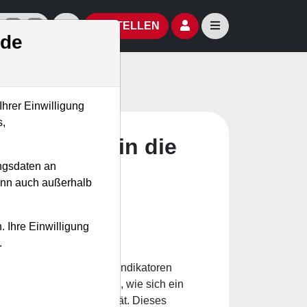
izielle Social Media-Accounts
Aktien- und Artikelsuche öffnen
Seitennavigation öf
BESTELLEN
.de
Ihrer Einwilligung
s,
l 25) Blick in die
ngsdaten an
kann auch außerhalb
. Ihre Einwilligung
.
also zukunftsgerichteten Indikatoren
Versuch zu unternehmen, wie sich ein
e, Momentum und Volatilität. Dieses