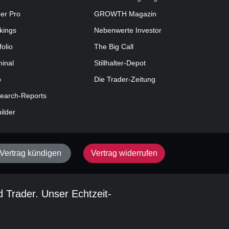
der Pro
GROWTH
Magazin
kings
Nebenwerte Investor
folio
The Big Call
minal
Stillhalter-Depot
o
Die Trader-Zeitung
earch-Reports
uilder
Vertrag kündigen
Vertrag widerrufen
d Trader. Unser Echtzeit-