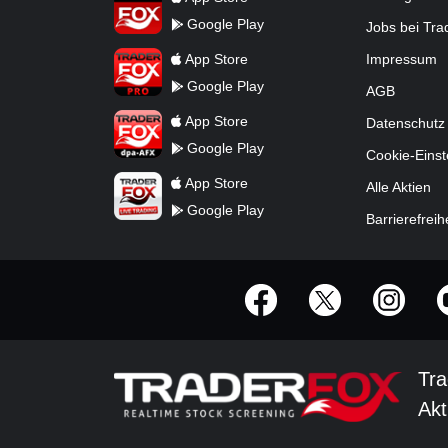
Google Play
Jobs bei Tr
TraderFox Pro
App Store
Impressum
Google Play
AGB
TraderFox dpa-AFX ProFeed
App Store
Datenschutz
Google Play
Cookie-Einst
TraderFox Live Trading
App Store
Alle Aktien
Google Play
Barrierefreih
offizielle Social Media-Accounts
Tra
Akt