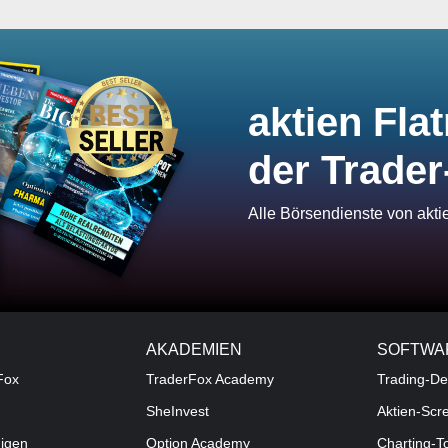
aktien Flat
der Trader
Alle Börsendienste von akt
AKADEMIEN
SOFTWA
Fox
TraderFox Academy
Trading-De
SheInvest
Aktien-Scr
digen
Option Academy
Charting-T