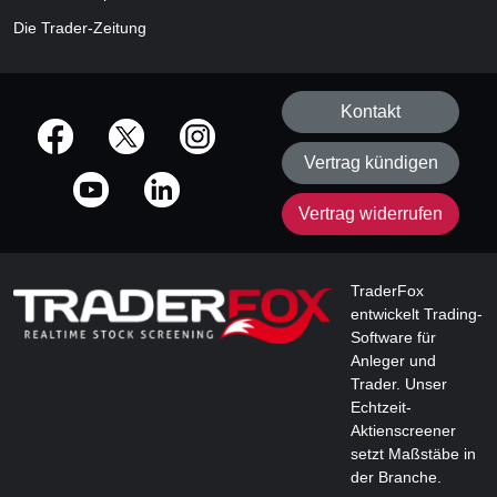
Die Trader-Zeitung
Kontakt
offizielle Social Media-Accounts
Vertrag kündigen
Vertrag widerrufen
TraderFox
entwickelt Trading-
Software für
Anleger und
Trader. Unser
Echtzeit-
Aktienscreener
setzt Maßstäbe in
der Branche.