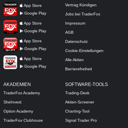
TraderFox App
Vertrag Kündigen
App Store
Google Play
Jobs bei TraderFox
TraderFox Pro
App Store
Impressum
Google Play
AGB
TraderFox dpa-AFX ProFeed
App Store
Datenschutz
Google Play
Cookie-Einstellungen
TraderFox Live Trading
App Store
Alle Aktien
Google Play
Barrierefreiheit
AKADEMIEN
SOFTWARE-TOOLS
TraderFox Academy
Trading-Desk
SheInvest
Aktien-Screener
Option Academy
Charting-Tool
TraderFox Clubhouse
Signal Trader Pro