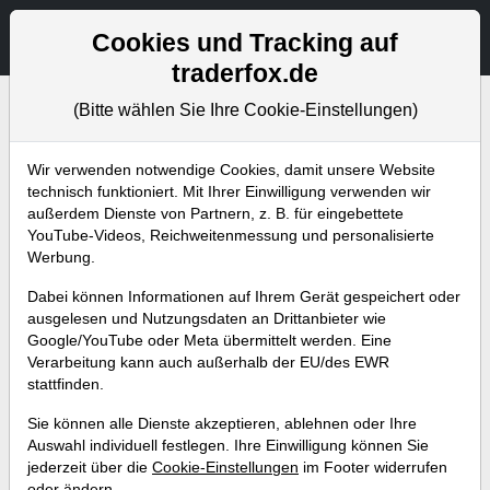
Aktien- und Artikelsuche
Seite
Cookies und Tracking auf
traderfox.de
(Bitte wählen Sie Ihre Cookie-Einstellungen)
Bevorstehende Webinare
Alle Aufzeichnungen
Wir verwenden notwendige Cookies, damit unsere Website
technisch funktioniert. Mit Ihrer Einwilligung verwenden wir
außerdem Dienste von Partnern, z. B. für eingebettete
YouTube-Videos, Reichweitenmessung und personalisierte
Werbung.
Dabei können Informationen auf Ihrem Gerät gespeichert oder
ausgelesen und Nutzungsdaten an Drittanbieter wie
Google/YouTube oder Meta übermittelt werden. Eine
Verarbeitung kann auch außerhalb der EU/des EWR
stattfinden.
Live-Screening mit dem neuen
Sie können alle Dienste akzeptieren, ablehnen oder Ihre
Charting-Tool
Auswahl individuell festlegen. Ihre Einwilligung können Sie
jederzeit über die
Cookie-Einstellungen
im Footer widerrufen
Referent:
Andreas Zehetner
oder ändern.