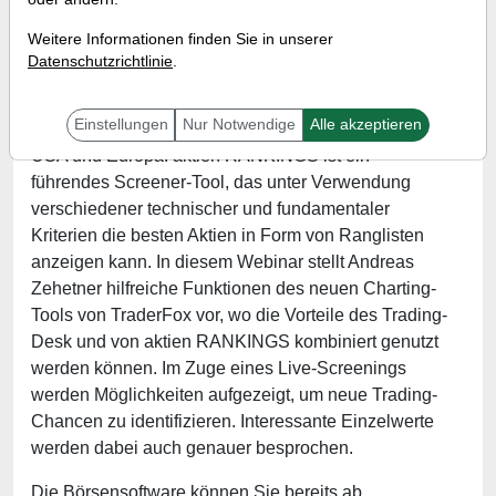
Wann:
Mittwoch, 13. April 2022 von 17 bis 18 Uhr
Weitere Informationen finden Sie in unserer
Datenschutzrichtlinie
.
Der Trading-Desk bietet mittlerweile Echtzeitkurse
Einstellungen
Nur Notwendige
Alle akzeptieren
und Scan-Funktionen zu über 12.000 Aktien aus den
USA und Europa. aktien RANKINGS ist ein
führendes Screener-Tool, das unter Verwendung
verschiedener technischer und fundamentaler
Kriterien die besten Aktien in Form von Ranglisten
anzeigen kann. In diesem Webinar stellt Andreas
Zehetner hilfreiche Funktionen des neuen Charting-
Tools von TraderFox vor, wo die Vorteile des Trading-
Desk und von aktien RANKINGS kombiniert genutzt
werden können. Im Zuge eines Live-Screenings
werden Möglichkeiten aufgezeigt, um neue Trading-
Chancen zu identifizieren. Interessante Einzelwerte
werden dabei auch genauer besprochen.
Die Börsensoftware können Sie bereits ab