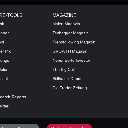
RE-TOOLS
MAGAZINE
sk
aktien
Magazin
eener
Tenbagger Magazin
ool
Trendfollowing Magazin
der Pro
GROWTH
Magazin
kings
Nebenwerte Investor
folio
The Big Call
minal
Stillhalter-Depot
o
Die Trader-Zeitung
earch-Reports
uilder