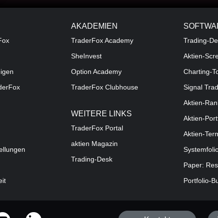
AKADEMIEN
SOFTWA
Fox
TraderFox Academy
Trading-De
SheInvest
Aktien-Scr
digen
Option Academy
Charting-T
aderFox
TraderFox Clubhouse
Signal Tra
Aktien-Ran
WEITERE LINKS
Aktien-Port
TraderFox Portal
Aktien-Ter
aktien Magazin
ellungen
Systemfoli
Trading-Desk
Paper: Res
eit
Portfolio-B