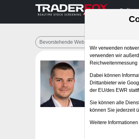
Softwa
Co
Bevorstehende Webinare
Alle Aufzeichn
Wir verwenden notwend
verwenden wir außerde
Reichweitenmessung u
Accumul
Dabei können Informat
gerade d
Drittanbieter wie Goo
der EU/des EWR stattf
Referent:
Andr
Wann:
Mittwoch
Sie können alle Dienst
können Sie jederzeit 
Beim Handeln von 
Weitere Informationen
mit hohen Handelsv
Erfolgsquote für 