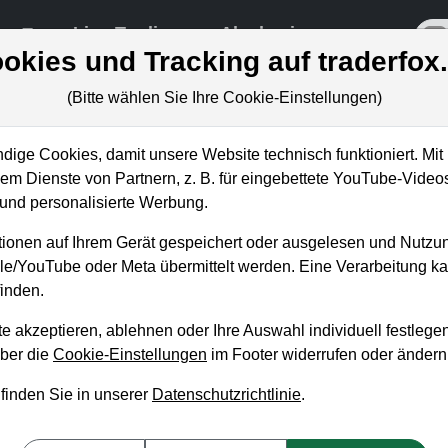
re
Live-Trading
Akademie
off
okies und Tracking auf traderfox
(Bitte wählen Sie Ihre Cookie-Einstellungen)
ungen
ige Cookies, damit unsere Website technisch funktioniert. Mit 
m Dienste von Partnern, z. B. für eingebettete YouTube-Video
nd personalisierte Werbung.
ation Day – Diese Wachstums
ionen auf Ihrem Gerät gespeichert oder ausgelesen und Nutzu
urch!
gle/YouTube oder Meta übermittelt werden. Eine Verarbeitung 
inden.
eas Zehetner
, 28. September 2022 von 17 bis 18 Uhr
e akzeptieren, ablehnen oder Ihre Auswahl individuell festlegen
über die
Cookie-Einstellungen
im Footer widerrufen oder ändern
Wachstumsaktien sollte vor allem darauf geachtet werden, wo
 finden Sie in unserer
Datenschutzrichtlinie
.
olumina entstehen. Ein hoher Kaufdruck signalisiert ein großes
neue Aufwärtsbewegungen erhöhen. Meist signalisieren auch Au