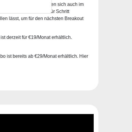
"Accumulation Day" lassen sich auch im
 Webinar wird Schritt für Schritt
llen lässt, um für den nächsten Breakout
 derzeit für €19/Monat erhältlich.
o ist bereits ab €29/Monat erhältlich. Hier