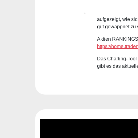
Unternehmensnachr
schwachen Marktumf
aufgezeigt, wie si
gut gewappnet zu 
Aktien RANKINGS ka
https://home.trade
Das Charting-Tool 
gibt es das aktuel