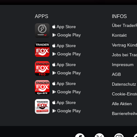
APPS
INFOS
TraderFox Flash
Über Trader
App Store
Google Play
Kontakt
TraderFox App
Vertrag Kün
App Store
Google Play
Jobs bei Tr
TraderFox Pro
App Store
Impressum
Google Play
AGB
TraderFox dpa-AFX ProFeed
App Store
Datenschutz
Google Play
Cookie-Einst
TraderFox Live Trading
App Store
Alle Aktien
Google Play
Barrierefreih
offizielle Social Media-Accounts