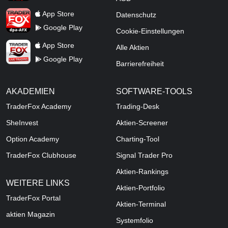
TraderFox dpa-AFX ProFeed
App Store
Datenschutz
Google Play
Cookie-Einstellungen
TraderFox Live Trading
App Store
Alle Aktien
Google Play
Barrierefreiheit
AKADEMIEN
SOFTWARE-TOOLS
TraderFox Academy
Trading-Desk
SheInvest
Aktien-Screener
Option Academy
Charting-Tool
TraderFox Clubhouse
Signal Trader Pro
Aktien-Rankings
WEITERE LINKS
Aktien-Portfolio
TraderFox Portal
Aktien-Terminal
aktien Magazin
Systemfolio