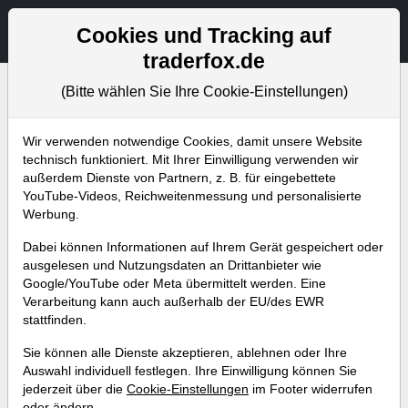
Aktien- und Artikelsuche
Seite
Cookies und Tracking auf
traderfox.de
(Bitte wählen Sie Ihre Cookie-Einstellungen)
Bevorstehende Webinare
Alle Aufzeichnungen
Wir verwenden notwendige Cookies, damit unsere Website
technisch funktioniert. Mit Ihrer Einwilligung verwenden wir
außerdem Dienste von Partnern, z. B. für eingebettete
YouTube-Videos, Reichweitenmessung und personalisierte
Werbung.
Dabei können Informationen auf Ihrem Gerät gespeichert oder
ausgelesen und Nutzungsdaten an Drittanbieter wie
Google/YouTube oder Meta übermittelt werden. Eine
Verarbeitung kann auch außerhalb der EU/des EWR
stattfinden.
Dividenden-Depot Starter
Sie können alle Dienste akzeptieren, ablehnen oder Ihre
Webinar: Wie wir 10 %
Auswahl individuell festlegen. Ihre Einwilligung können Sie
jederzeit über die
Cookie-Einstellungen
im Footer widerrufen
Ausschüttungsrendite erreichen
oder ändern.