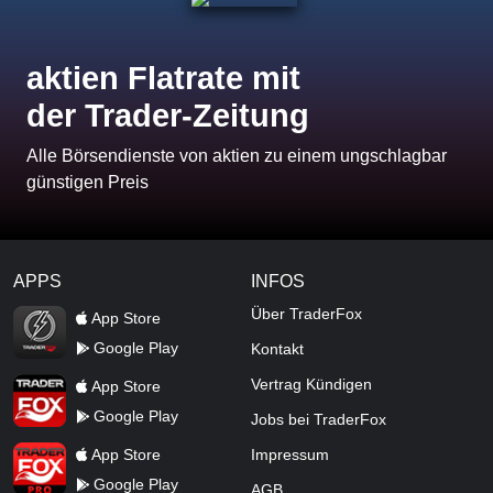
aktien Flatrate mit
der Trader-Zeitung
Alle Börsendienste von aktien zu einem ungschlagbar
günstigen Preis
APPS
INFOS
TraderFox Flash
Über TraderFox
App Store
Google Play
Kontakt
TraderFox App
Vertrag Kündigen
App Store
Google Play
Jobs bei TraderFox
TraderFox Pro
App Store
Impressum
Google Play
AGB