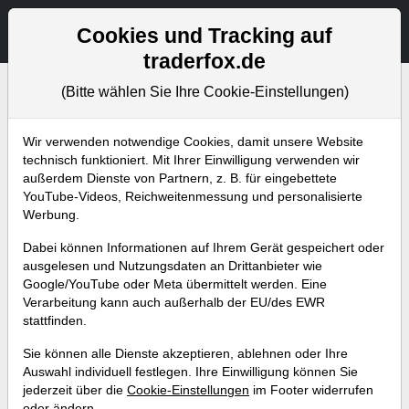
Aktien- und Artikelsuche
Seite
Cookies und Tracking auf
traderfox.de
(Bitte wählen Sie Ihre Cookie-Einstellungen)
Bevorstehende Webinare
Alle Aufzeichnungen
Wir verwenden notwendige Cookies, damit unsere Website
technisch funktioniert. Mit Ihrer Einwilligung verwenden wir
außerdem Dienste von Partnern, z. B. für eingebettete
YouTube-Videos, Reichweitenmessung und personalisierte
Werbung.
Dabei können Informationen auf Ihrem Gerät gespeichert oder
ausgelesen und Nutzungsdaten an Drittanbieter wie
Google/YouTube oder Meta übermittelt werden. Eine
Verarbeitung kann auch außerhalb der EU/des EWR
stattfinden.
Trading-Desk – How to get
Sie können alle Dienste akzeptieren, ablehnen oder Ihre
started
Auswahl individuell festlegen. Ihre Einwilligung können Sie
jederzeit über die
Cookie-Einstellungen
im Footer widerrufen
Referent:
Andreas Zehetner
oder ändern.