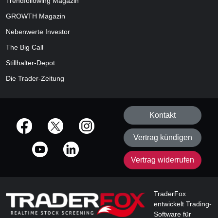
Trendfollowing Magazin
GROWTH
Magazin
Nebenwerte Investor
The Big Call
Stillhalter-Depot
Die Trader-Zeitung
Kontakt
offizielle Social Media-Accounts
Vertrag kündigen
Vertrag widerrufen
TraderFox
entwickelt Trading-
Software für