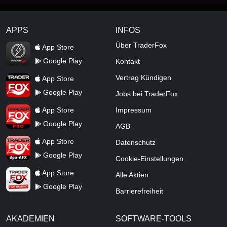
APPS
INFOS
TraderFox Flash
Über TraderFox
App Store
Google Play
Kontakt
TraderFox App
Vertrag Kündigen
App Store
Google Play
Jobs bei TraderFox
TraderFox Pro
App Store
Impressum
Google Play
AGB
TraderFox dpa-AFX ProFeed
App Store
Datenschutz
Google Play
Cookie-Einstellungen
TraderFox Live Trading
App Store
Alle Aktien
Google Play
Barrierefreiheit
AKADEMIEN
SOFTWARE-TOOLS