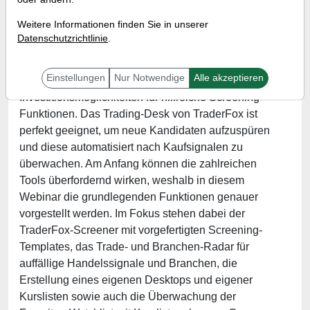
Wann:
Mittwoch, 15. Januar 2025 von 17 bis 18 Uhr
Weitere Informationen finden Sie in unserer
Datenschutzrichtlinie
.
Zu Beginn des neuen Börsenjahres interessieren
Einstellungen
Nur Notwendige
Alle akzeptieren
sich viele Trader auf der Suche nach neuen
Investitionsmöglichkeiten für hilfreiche Screening-
Funktionen. Das Trading-Desk von TraderFox ist
perfekt geeignet, um neue Kandidaten aufzuspüren
und diese automatisiert nach Kaufsignalen zu
überwachen. Am Anfang können die zahlreichen
Tools überfordernd wirken, weshalb in diesem
Webinar die grundlegenden Funktionen genauer
vorgestellt werden. Im Fokus stehen dabei der
TraderFox-Screener mit vorgefertigten Screening-
Templates, das Trade- und Branchen-Radar für
auffällige Handelssignale und Branchen, die
Erstellung eines eigenen Desktops und eigener
Kurslisten sowie auch die Überwachung der