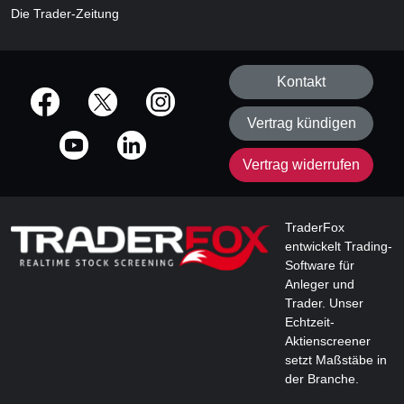
Die Trader-Zeitung
Kontakt
offizielle Social Media-Accounts
Vertrag kündigen
Vertrag widerrufen
TraderFox
entwickelt Trading-
Software für
Anleger und
Trader. Unser
Echtzeit-
Aktienscreener
setzt Maßstäbe in
der Branche.