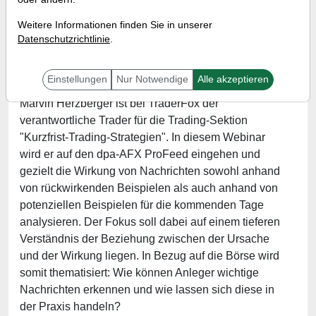
Referent:
Marvin Herzberger
Weitere Informationen finden Sie in unserer
Wann:
Freitag, 19. November 2021 von 18 bis 19
Datenschutzrichtlinie
.
Uhr
Einstellungen
Nur Notwendige
Alle akzeptieren
Marvin Herzberger ist bei TraderFox der
verantwortliche Trader für die Trading-Sektion
"Kurzfrist-Trading-Strategien". In diesem Webinar
wird er auf den dpa-AFX ProFeed eingehen und
gezielt die Wirkung von Nachrichten sowohl anhand
von rückwirkenden Beispielen als auch anhand von
potenziellen Beispielen für die kommenden Tage
analysieren. Der Fokus soll dabei auf einem tieferen
Verständnis der Beziehung zwischen der Ursache
und der Wirkung liegen. In Bezug auf die Börse wird
somit thematisiert: Wie können Anleger wichtige
Nachrichten erkennen und wie lassen sich diese in
der Praxis handeln?