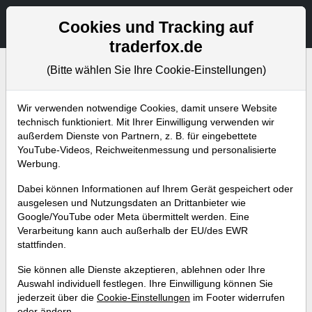
Aktien- und Artikelsuche
Seite
Cookies und Tracking auf
traderfox.de
(Bitte wählen Sie Ihre Cookie-Einstellungen)
Bevorstehende Webinare
Alle Aufzeichnungen
Wir verwenden notwendige Cookies, damit unsere Website
technisch funktioniert. Mit Ihrer Einwilligung verwenden wir
außerdem Dienste von Partnern, z. B. für eingebettete
YouTube-Videos, Reichweitenmessung und personalisierte
Werbung.
Dabei können Informationen auf Ihrem Gerät gespeichert oder
ausgelesen und Nutzungsdaten an Drittanbieter wie
Google/YouTube oder Meta übermittelt werden. Eine
Verarbeitung kann auch außerhalb der EU/des EWR
stattfinden.
News-Trading mit dem dpa AFX
Sie können alle Dienste akzeptieren, ablehnen oder Ihre
ProFeed: Methoden und aktuelle
Auswahl individuell festlegen. Ihre Einwilligung können Sie
jederzeit über die
Cookie-Einstellungen
im Footer widerrufen
Chancen
oder ändern.