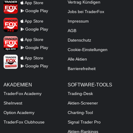
TraderFox App
Vertrag Kündigen
App Store
Google Play
Jobs bei TraderFox
TraderFox Pro
App Store
Impressum
Google Play
AGB
TraderFox dpa-AFX ProFeed
App Store
Datenschutz
Google Play
Cookie-Einstellungen
TraderFox Live Trading
App Store
Alle Aktien
Google Play
Barrierefreiheit
AKADEMIEN
SOFTWARE-TOOLS
TraderFox Academy
Trading-Desk
SheInvest
Aktien-Screener
Option Academy
Charting-Tool
TraderFox Clubhouse
Signal Trader Pro
Aktien-Rankings