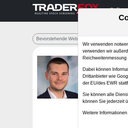
Softwa
Co
Bevorstehende Webinare
Alle Aufzeichn
Wir verwenden notwend
verwenden wir außerde
Reichweitenmessung u
Das sind
Dabei können Informat
Technolo
Drittanbieter wie Goo
der EU/des EWR stattf
Referent:
Andr
Wann:
Mittwoch
Sie können alle Dienst
können Sie jederzeit 
Im vergangenen Ja
Weitere Informationen
möglicherweise ra
Rückenwind. Aus K