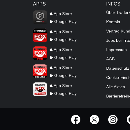
APPS
INFOS
TraderFox Flash
Über Trader
App Store
Google Play
Kontakt
TraderFox App
Vertrag Kün
App Store
Google Play
Jobs bei Tr
TraderFox Pro
App Store
Impressum
Google Play
AGB
TraderFox dpa-AFX ProFeed
App Store
Datenschutz
Google Play
Cookie-Einst
TraderFox Live Trading
App Store
Alle Aktien
Google Play
Barrierefreih
offizielle Social Media-Accounts