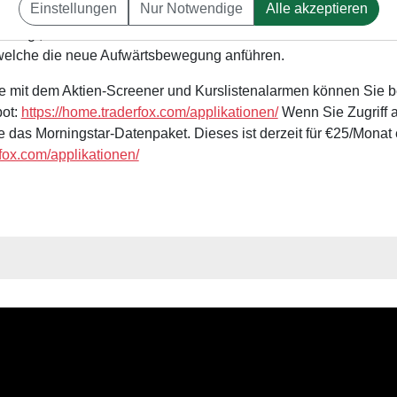
Einstellungen
Nur Notwendige
Alle akzeptieren
ls große Rallyebewegungen absolvieren können. In diesem Web
ezeigt, um diese Leader-Stocks zu identifizieren. Dabei werden
, welche die neue Aufwärtsbewegung anführen.
 mit dem Aktien-Screener und Kurslistenalarmen können Sie be
bot:
https://home.traderfox.com/applikationen/
Wenn Sie Zugriff 
 das Morningstar-Datenpaket. Dieses ist derzeit für €25/Monat e
rfox.com/applikationen/