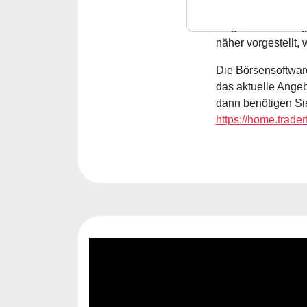
Bullenmarkt oftma
Möglichkeiten aufg
näher vorgestellt
Die Börsensoftware
das aktuelle Ange
dann benötigen Sie
https://home.trade