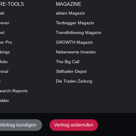
RE-TOOLS
MAGAZINE
sk
aktien
Magazin
eener
Tenbagger Magazin
ool
Trendfollowing Magazin
der Pro
GROWTH
Magazin
kings
Nebenwerte Investor
folio
The Big Call
minal
Stillhalter-Depot
o
Die Trader-Zeitung
earch-Reports
uilder
Vertrag kündigen
Vertrag widerrufen