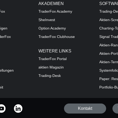
AKADEMIEN
SOFTWA
Fox
TraderFox Academy
Trading-De
SheInvest
Aktien-Scr
digen
Option Academy
Charting-T
aderFox
TraderFox Clubhouse
Signal Tra
Aktien-Ran
WEITERE LINKS
Aktien-Port
TraderFox Portal
Aktien-Ter
aktien Magazin
ellungen
Systemfoli
Trading-Desk
Paper: Res
eit
Portfolio-B
Kontakt