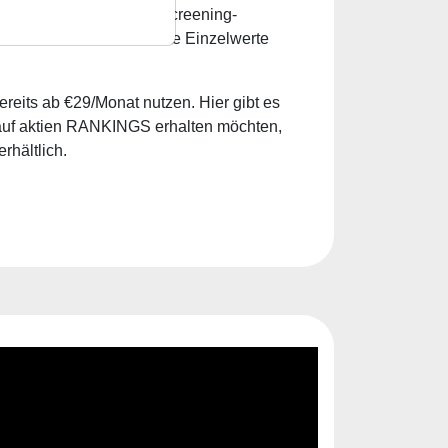
inar werden einfache Screening-
 auch aktuell interessante Einzelwerte
reits ab €29/Monat nutzen. Hier gibt es
auf aktien RANKINGS erhalten möchten,
rhältlich.