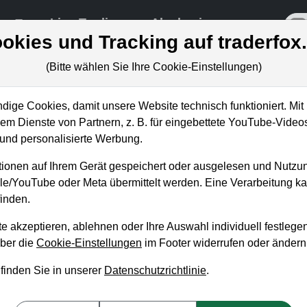
re
Live-Trading
Akademie
off
okies und Tracking auf traderfox
(Bitte wählen Sie Ihre Cookie-Einstellungen)
ungen
ige Cookies, damit unsere Website technisch funktioniert. Mit 
m Dienste von Partnern, z. B. für eingebettete YouTube-Video
nd personalisierte Werbung.
 die aktuellen Leader-Stocks
ionen auf Ihrem Gerät gespeichert oder ausgelesen und Nutzu
giesektor!
gle/YouTube oder Meta übermittelt werden. Eine Verarbeitung 
inden.
eas Zehetner
, 12. April 2023 von 17 bis 18 Uhr
e akzeptieren, ablehnen oder Ihre Auswahl individuell festlegen
über die
Cookie-Einstellungen
im Footer widerrufen oder ändern
hr zählten die Technologieaktien zu den großen Verlierern. A
 finden Sie in unserer
Datenschutzrichtlinie
.
schere Entspannung der Inflation sorgen innerhalb des Sektor
orrekturphasen heraus geben sich immer wieder neue Gewinner