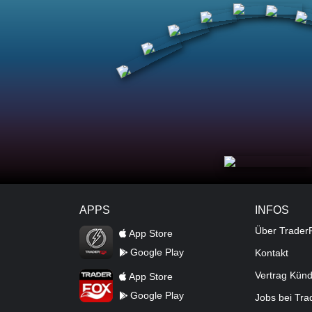
APPS
INFOS
TraderFox Flash
Über Trader
App Store
Google Play
Kontakt
TraderFox App
Vertrag Kün
App Store
Google Play
Jobs bei Tr