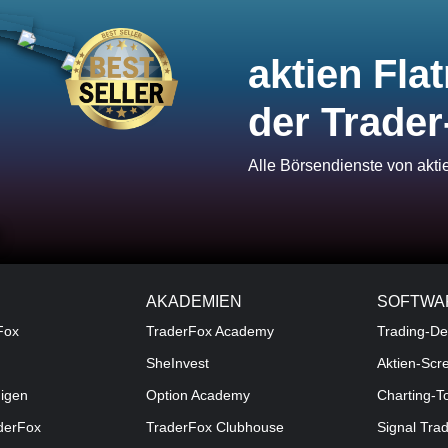
aktien Flat
der Trader
Alle Börsendienste von akt
AKADEMIEN
SOFTWA
Fox
TraderFox Academy
Trading-De
SheInvest
Aktien-Scr
digen
Option Academy
Charting-T
aderFox
TraderFox Clubhouse
Signal Tra