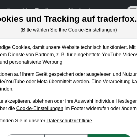
re
Live-Trading
Akademie
off
okies und Tracking auf traderfox
(Bitte wählen Sie Ihre Cookie-Einstellungen)
ungen
ige Cookies, damit unsere Website technisch funktioniert. Mit 
m Dienste von Partnern, z. B. für eingebettete YouTube-Video
nd personalisierte Werbung.
utine für "Wie man mit Aktien
ionen auf Ihrem Gerät gespeichert oder ausgelesen und Nutzu
gle/YouTube oder Meta übermittelt werden. Eine Verarbeitung 
inden.
n Betschinger
, 5. Juli 2023 von 18 bis 19 Uhr
e akzeptieren, ablehnen oder Ihre Auswahl individuell festlegen
über die
Cookie-Einstellungen
im Footer widerrufen oder ändern
g-Webinar lernen Sie:
 finden Sie in unserer
Datenschutzrichtlinie
.
e Strategie mit Hilfe des Aktien-Screeners von TraderFox in de
die CANLSIM-Strategie von William O‘ Neil, die dieser in seinem