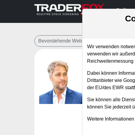
Softwa
Co
Bevorstehende Webinare
Alle Aufzeichn
Wir verwenden notwend
verwenden wir außerde
Reichweitenmessung u
Deine Ro
Dabei können Informat
2023
Drittanbieter wie Goo
der EU/des EWR stattf
Referent:
Simo
Wann:
Mittwoch
Sie können alle Dienst
können Sie jederzeit 
In diesem Coachin
Weitere Informationen
- So setzen Sie di
- So funktioniert 