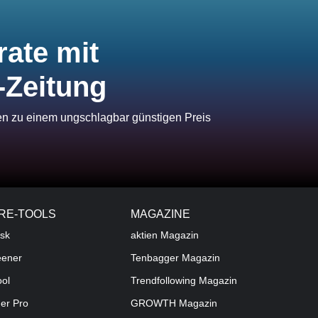
rate mit
-Zeitung
ien zu einem ungschlagbar günstigen Preis
RE-TOOLS
MAGAZINE
sk
aktien
Magazin
eener
Tenbagger Magazin
ool
Trendfollowing Magazin
der Pro
GROWTH
Magazin