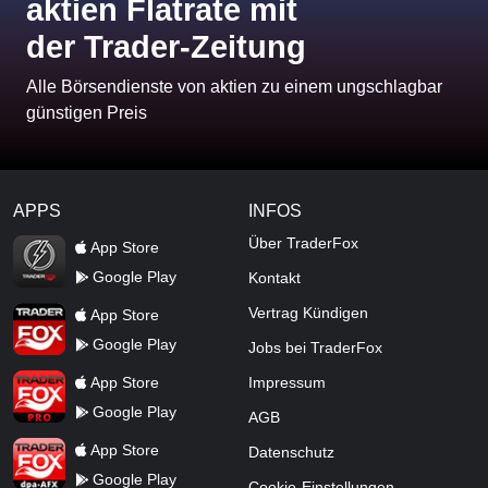
aktien Flatrate mit
der Trader-Zeitung
Alle Börsendienste von aktien zu einem ungschlagbar
günstigen Preis
APPS
INFOS
TraderFox Flash
Über TraderFox
App Store
Google Play
Kontakt
TraderFox App
Vertrag Kündigen
App Store
Google Play
Jobs bei TraderFox
TraderFox Pro
App Store
Impressum
Google Play
AGB
TraderFox dpa-AFX ProFeed
App Store
Datenschutz
Google Play
Cookie-Einstellungen