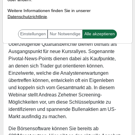
Referent:
Andreas Zehetner
Weitere Informationen finden Sie in unserer
Wann:
Mittwoch, 11. Mai 2022 von 17 bis 18 Uhr
Datenschutzrichtlinie
.
Einstellungen
Nur Notwendige
Alle akzeptieren
Die Berichtsaison läuft nun wieder auf Hochtouren.
Überzeugende Quartalsberichte dienen oftmals als
Ausgangspunkt für neue Kursrallyes. Sogenannte
Pivotal-News-Points dienen dabei als Kaufpunkte,
an denen sich Trader gut orientieren können.
Einzelwerte, welche die Analystenerwartungen
übertreffen können, entwickeln oft ein Eigenleben
und koppeln sich vom Gesamtmarkt ab. In diesem
Webinar stellt Andreas Zehetner Screening-
Möglichkeiten vor, um diese Schlüsselpunkte zu
identifizieren und spannende Bullenaktien am US-
Markt ausfindig zu machen.
Die Börsensoftware können Sie bereits ab