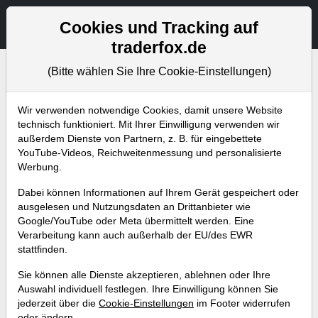
Aktien- und Artikelsuche
Seite
Cookies und Tracking auf
traderfox.de
(Bitte wählen Sie Ihre Cookie-Einstellungen)
Bevorstehende Webinare
Alle Aufzeichnungen
Wir verwenden notwendige Cookies, damit unsere Website
technisch funktioniert. Mit Ihrer Einwilligung verwenden wir
außerdem Dienste von Partnern, z. B. für eingebettete
YouTube-Videos, Reichweitenmessung und personalisierte
Werbung.
Dabei können Informationen auf Ihrem Gerät gespeichert oder
ausgelesen und Nutzungsdaten an Drittanbieter wie
Google/YouTube oder Meta übermittelt werden. Eine
Verarbeitung kann auch außerhalb der EU/des EWR
stattfinden.
Berichtsaison auf Hochtouren –
Sie können alle Dienste akzeptieren, ablehnen oder Ihre
So identifiziert man neue Pivotal-
Auswahl individuell festlegen. Ihre Einwilligung können Sie
jederzeit über die
Cookie-Einstellungen
im Footer widerrufen
News-Points!
oder ändern.