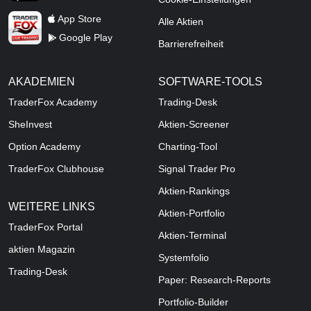
TraderFox Live Trading
App Store
Alle Aktien
Google Play
Barrierefreiheit
AKADEMIEN
SOFTWARE-TOOLS
TraderFox Academy
Trading-Desk
SheInvest
Aktien-Screener
Option Academy
Charting-Tool
TraderFox Clubhouse
Signal Trader Pro
Aktien-Rankings
WEITERE LINKS
Aktien-Portfolio
TraderFox Portal
Aktien-Terminal
aktien Magazin
Systemfolio
Trading-Desk
Paper: Research-Reports
Portfolio-Builder