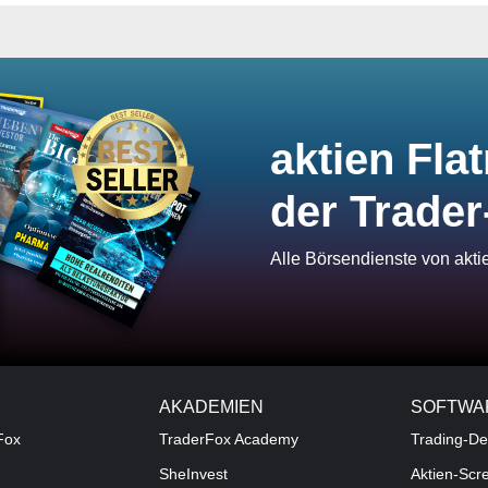
aktien Flat
der Trader
Alle Börsendienste von akt
AKADEMIEN
SOFTWA
Fox
TraderFox Academy
Trading-De
SheInvest
Aktien-Scr