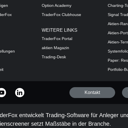
digen
Option Academy
Charting-T
aderFox
TraderFox Clubhouse
Signal Tra
Aktien-Ran
WEITERE LINKS
Aktien-Port
TraderFox Portal
Aktien-Ter
aktien Magazin
ellungen
Systemfoli
Trading-Desk
Paper: Res
eit
Portfolio-B
Kontakt
derFox entwickelt Trading-Software für Anleger un
ienscreener setzt Maßstäbe in der Branche.