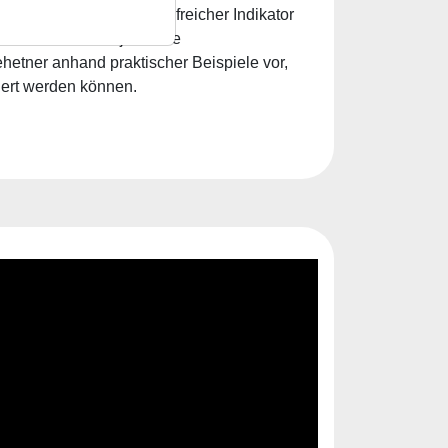
 Mark Minervini als hilfreicher Indikator
5 ½ Jahren eine jährliche
ehetner anhand praktischer Beispiele vor,
iert werden können.