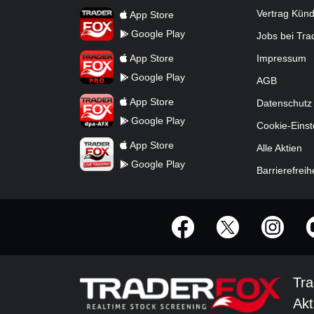
TraderFox App
Vertrag Kün
App Store
Google Play
Jobs bei Tr
TraderFox Pro
App Store
Impressum
Google Play
AGB
TraderFox dpa-AFX ProFeed
App Store
Datenschutz
Google Play
Cookie-Einst
TraderFox Live Trading
App Store
Alle Aktien
Google Play
Barrierefreih
offizielle Social Media-Accounts
Tra
Akt