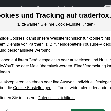
re
Live-Trading
Akademie
off
okies und Tracking auf traderfox
(Bitte wählen Sie Ihre Cookie-Einstellungen)
ungen
ige Cookies, damit unsere Website technisch funktioniert. Mit 
m Dienste von Partnern, z. B. für eingebettete YouTube-Video
nd personalisierte Werbung.
d-Template als Indikator für
ionen auf Ihrem Gerät gespeichert oder ausgelesen und Nutzu
gle/YouTube oder Meta übermittelt werden. Eine Verarbeitung 
inden.
eas Zehetner
, 1. Juli von 17 bis 18 Uhr
e akzeptieren, ablehnen oder Ihre Auswahl individuell festlegen
über die
Cookie-Einstellungen
im Footer widerrufen oder ändern
ie Aktien vor starken Kursanstiegen bereits dadurch zu erkenne
 finden Sie in unserer
Datenschutzrichtlinie
.
turen ausbilden und vor den Indizes auf neue Hochs ausbreche
 einer potenziellen Superperformance-Phase zu, wenn positive N