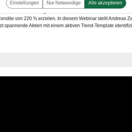
Einstellungen
Nur Notwendige
Alle akzeptieren
ktien zu finden, kann das Trend-Template des Trendfolge-Traders
t seiner SEPA-Strategie konnte dieser über einen Zeitraum von 
Rendite von 220 % erzielen. In diesem Webinar stellt Andreas Z
zt spannende Aktien mit einem aktiven Trend-Template identifiz