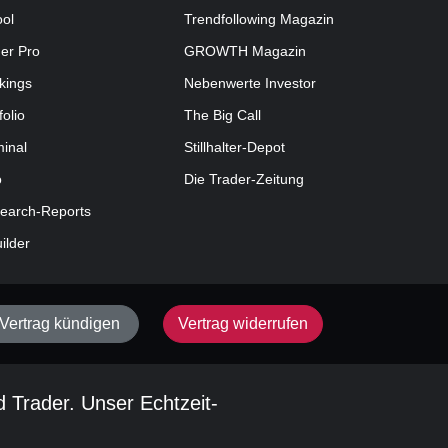
ool
Trendfollowing Magazin
der Pro
GROWTH
Magazin
kings
Nebenwerte Investor
folio
The Big Call
minal
Stillhalter-Depot
o
Die Trader-Zeitung
earch-Reports
uilder
Vertrag kündigen
Vertrag widerrufen
d Trader. Unser Echtzeit-