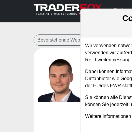
Softwa
Co
Bevorstehende Webinare
Alle Aufzeichn
Wir verwenden notwend
verwenden wir außerde
Reichweitenmessung u
Das Tren
Dabei können Informat
Aktien
Drittanbieter wie Goo
der EU/des EWR stattf
Referent:
Andr
Wann:
Mittwoch
Sie können alle Dienst
können Sie jederzeit 
Meist geben sich d
Weitere Informationen
Aufwärtstrendstruk
Wahrscheinlichkeit