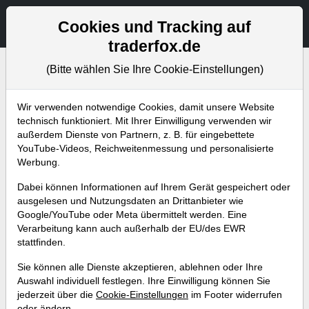
Aktien- und Artikelsuche
Seite
Cookies und Tracking auf
traderfox.de
(Bitte wählen Sie Ihre Cookie-Einstellungen)
Bevorstehende Webinare
Alle Aufzeichnungen
Wir verwenden notwendige Cookies, damit unsere Website
technisch funktioniert. Mit Ihrer Einwilligung verwenden wir
außerdem Dienste von Partnern, z. B. für eingebettete
YouTube-Videos, Reichweitenmessung und personalisierte
Werbung.
Dabei können Informationen auf Ihrem Gerät gespeichert oder
ausgelesen und Nutzungsdaten an Drittanbieter wie
Google/YouTube oder Meta übermittelt werden. Eine
Verarbeitung kann auch außerhalb der EU/des EWR
stattfinden.
Überzeugende Wachstumsaktien
Sie können alle Dienste akzeptieren, ablehnen oder Ihre
nach der CANSLIM-Strategie von
Auswahl individuell festlegen. Ihre Einwilligung können Sie
jederzeit über die
Cookie-Einstellungen
im Footer widerrufen
William O‘ Neil
oder ändern.