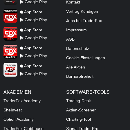
Google Play
Kontakt
TraderFox App
Vertrag Kündigen
App Store
Google Play
Jobs bei TraderFox
TraderFox Pro
App Store
Impressum
Google Play
AGB
TraderFox dpa-AFX ProFeed
App Store
Datenschutz
Google Play
Cookie-Einstellungen
TraderFox Live Trading
App Store
Alle Aktien
Google Play
Barrierefreiheit
AKADEMIEN
SOFTWARE-TOOLS
TraderFox Academy
Trading-Desk
SheInvest
Aktien-Screener
Option Academy
Charting-Tool
TraderFox Clubhouse
Signal Trader Pro