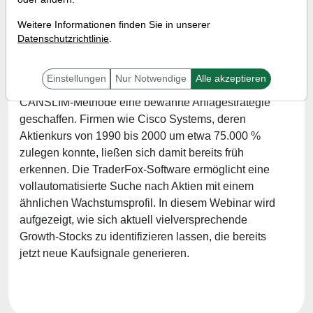
Referent:
Andreas Zehetner
Weitere Informationen finden Sie in unserer
Wann:
Mittwoch, 21. Mai 2025 von 17 bis 18 Uhr
Datenschutzrichtlinie
.
Einstellungen
Nur Notwendige
Alle akzeptieren
William O’Neil ist eine Börsenlegende und hat
CANSLIM-Methode eine bewährte Anlagestrategie
geschaffen. Firmen wie Cisco Systems, deren
Aktienkurs von 1990 bis 2000 um etwa 75.000 %
zulegen konnte, ließen sich damit bereits früh
erkennen. Die TraderFox-Software ermöglicht eine
vollautomatisierte Suche nach Aktien mit einem
ähnlichen Wachstumsprofil. In diesem Webinar wird
aufgezeigt, wie sich aktuell vielversprechende
Growth-Stocks zu identifizieren lassen, die bereits
jetzt neue Kaufsignale generieren.