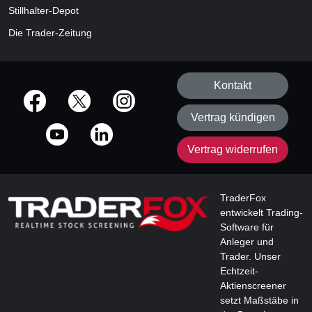
Stillhalter-Depot
Die Trader-Zeitung
Kontakt
offizielle Social Media-Accounts
Vertrag kündigen
Vertrag widerrufen
TraderFox
entwickelt Trading-
Software für
Anleger und
Trader. Unser
Echtzeit-
Aktienscreener
setzt Maßstäbe in