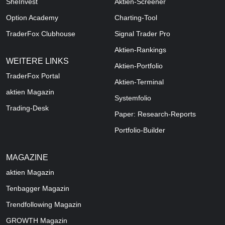
SheInvest
Aktien-Screener
Option Academy
Charting-Tool
TraderFox Clubhouse
Signal Trader Pro
Aktien-Rankings
WEITERE LINKS
Aktien-Portfolio
TraderFox Portal
Aktien-Terminal
aktien Magazin
Systemfolio
Trading-Desk
Paper: Research-Reports
Portfolio-Builder
MAGAZINE
aktien
Magazin
Tenbagger Magazin
Trendfollowing Magazin
GROWTH
Magazin