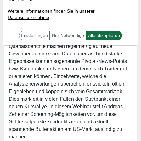
Referent:
Andreas Zehetner
Weitere Informationen finden Sie in unserer
Wann:
Mittwoch, 29. Januar 2025 von 17 bis 18 Uhr
Datenschutzrichtlinie
.
Einstellungen
Nur Notwendige
Alle akzeptieren
Die Berichtsaison läuft nun wieder auf Hochtouren.
Quartalsberichte machen regelmäßig auf neue
Gewinner aufmerksam. Durch überraschend starke
Ergebnisse können sogenannte Pivotal-News-Points
bzw. Kaufpunkte entstehen, an denen sich Trader gut
orientieren können. Einzelwerte, welche die
Analystenerwartungen übertreffen, entwickeln oft ein
Eigenleben und koppeln sich vom Gesamtmarkt ab.
Dies markiert in vielen Fällen den Startpunkt einer
neuen Kursrallye. In diesem Webinar stellt Andreas
Zehetner Screening-Möglichkeiten vor, um diese
Schlüsselpunkte zu identifizieren und aktuell
spannende Bullenaktien am US-Markt ausfindig zu
machen.