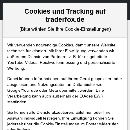
Aktien- und Artikelsuche
Seite
Cookies und Tracking auf
traderfox.de
(Bitte wählen Sie Ihre Cookie-Einstellungen)
Bevorstehende Webinare
Alle Aufzeichnungen
Wir verwenden notwendige Cookies, damit unsere Website
technisch funktioniert. Mit Ihrer Einwilligung verwenden wir
außerdem Dienste von Partnern, z. B. für eingebettete
YouTube-Videos, Reichweitenmessung und personalisierte
Werbung.
Dabei können Informationen auf Ihrem Gerät gespeichert oder
ausgelesen und Nutzungsdaten an Drittanbieter wie
Google/YouTube oder Meta übermittelt werden. Eine
Verarbeitung kann auch außerhalb der EU/des EWR
stattfinden.
Berichtsaison auf Hochtouren –
Sie können alle Dienste akzeptieren, ablehnen oder Ihre
So identifiziert man neue Pivotal-
Auswahl individuell festlegen. Ihre Einwilligung können Sie
jederzeit über die
Cookie-Einstellungen
im Footer widerrufen
News-Points
oder ändern.