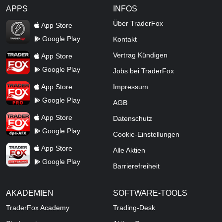
APPS
INFOS
TraderFox Flash
Über TraderFox
App Store
Google Play
Kontakt
TraderFox App
Vertrag Kündigen
App Store
Google Play
Jobs bei TraderFox
TraderFox Pro
App Store
Impressum
Google Play
AGB
TraderFox dpa-AFX ProFeed
App Store
Datenschutz
Google Play
Cookie-Einstellungen
TraderFox Live Trading
App Store
Alle Aktien
Google Play
Barrierefreiheit
AKADEMIEN
SOFTWARE-TOOLS
TraderFox Academy
Trading-Desk