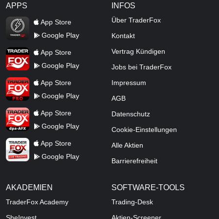
APPS
INFOS
TraderFox Flash
Über TraderFox
App Store
Google Play
Kontakt
TraderFox App
Vertrag Kündigen
App Store
Google Play
Jobs bei TraderFox
TraderFox Pro
App Store
Impressum
Google Play
AGB
TraderFox dpa-AFX ProFeed
App Store
Datenschutz
Google Play
Cookie-Einstellungen
TraderFox Live Trading
App Store
Alle Aktien
Google Play
Barrierefreiheit
AKADEMIEN
SOFTWARE-TOOLS
TraderFox Academy
Trading-Desk
SheInvest
Aktien-Screener