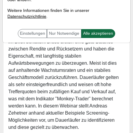
Wann:
Mittwoch, 4. Dezember 2024 von 17 bis 18
Weitere Informationen finden Sie in unserer
Uhr
Datenschutzrichtlinie
.
Einstellungen
Nur Notwendige
Alle akzeptieren
Sogenannte Dauerläuferaktien sollten Trader immer
im Blick behalten. Diese bieten eine gute Balance
zwischen Rendite und Rücksetzern und haben die
Eigenschaft, mit langfristig stabilen
Aufwärtsbewegungen zu überzeugen. Meist ist dies
auf anhaltende Wachstumsraten und ein stabiles
Geschäftsmodell zurückzuführen. Dauerläufer gelten
als sehr einsteigerfreundlich und weisen oft hohe
Trefferquoten beim zufälligen Kauf und Verkauf auf,
was mit dem Indikator "Monkey-Trader" berechnet
werden kann. In diesem Webinar stellt Andreas
Zehetner anhand aktueller Beispiele Screening-
Möglichkeiten vor, um Dauerläufer zu identifizieren
und diese gezielt zu überwachen.