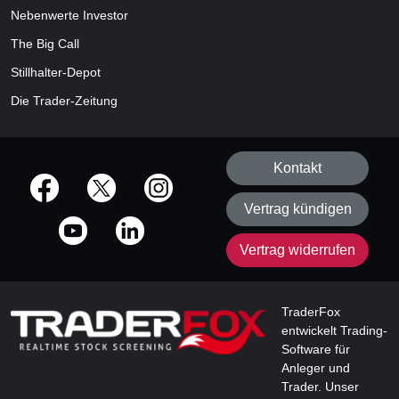
Nebenwerte Investor
The Big Call
Stillhalter-Depot
Die Trader-Zeitung
Kontakt
offizielle Social Media-Accounts
Vertrag kündigen
Vertrag widerrufen
TraderFox
entwickelt Trading-
Software für
Anleger und
Trader. Unser