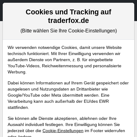
Aktien- und Artikelsuche
Seite
Cookies und Tracking auf
traderfox.de
(Bitte wählen Sie Ihre Cookie-Einstellungen)
Bevorstehende Webinare
Alle Aufzeichnungen
Wir verwenden notwendige Cookies, damit unsere Website
technisch funktioniert. Mit Ihrer Einwilligung verwenden wir
außerdem Dienste von Partnern, z. B. für eingebettete
YouTube-Videos, Reichweitenmessung und personalisierte
Werbung.
Dabei können Informationen auf Ihrem Gerät gespeichert oder
ausgelesen und Nutzungsdaten an Drittanbieter wie
Google/YouTube oder Meta übermittelt werden. Eine
Verarbeitung kann auch außerhalb der EU/des EWR
stattfinden.
Dauerläuferaktien – Diese Titel
Sie können alle Dienste akzeptieren, ablehnen oder Ihre
kennen meist nur eine Richtung
Auswahl individuell festlegen. Ihre Einwilligung können Sie
jederzeit über die
Cookie-Einstellungen
im Footer widerrufen
Referent:
Andreas Zehetner
oder ändern.