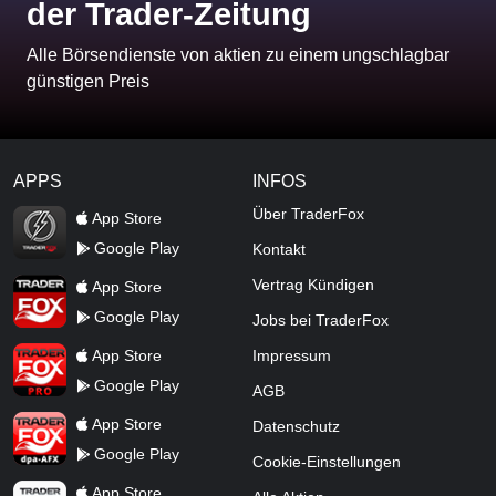
der Trader-Zeitung
Alle Börsendienste von aktien zu einem ungschlagbar
günstigen Preis
APPS
INFOS
TraderFox Flash
Über TraderFox
App Store
Google Play
Kontakt
TraderFox App
Vertrag Kündigen
App Store
Google Play
Jobs bei TraderFox
TraderFox Pro
App Store
Impressum
Google Play
AGB
TraderFox dpa-AFX ProFeed
App Store
Datenschutz
Google Play
Cookie-Einstellungen
TraderFox Live Trading
App Store