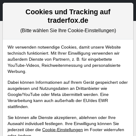
Aktien- und Artikelsuche
Seite
Cookies und Tracking auf
traderfox.de
(Bitte wählen Sie Ihre Cookie-Einstellungen)
Bevorstehende Webinare
Alle Aufzeichnungen
Wir verwenden notwendige Cookies, damit unsere Website
technisch funktioniert. Mit Ihrer Einwilligung verwenden wir
außerdem Dienste von Partnern, z. B. für eingebettete
YouTube-Videos, Reichweitenmessung und personalisierte
Werbung.
Dabei können Informationen auf Ihrem Gerät gespeichert oder
ausgelesen und Nutzungsdaten an Drittanbieter wie
Google/YouTube oder Meta übermittelt werden. Eine
Verarbeitung kann auch außerhalb der EU/des EWR
stattfinden.
7 hochprofitable Trading-
Sie können alle Dienste akzeptieren, ablehnen oder Ihre
Strategien, die mit der TraderFox
Auswahl individuell festlegen. Ihre Einwilligung können Sie
jederzeit über die
Cookie-Einstellungen
im Footer widerrufen
Software umgesetzt werden
oder ändern.