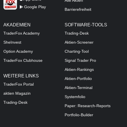
Alle Aktien
Google Play
Barrierefreiheit
AKADEMIEN
SOFTWARE-TOOLS
TraderFox Academy
Trading-Desk
SheInvest
Aktien-Screener
Option Academy
Charting-Tool
TraderFox Clubhouse
Signal Trader Pro
Aktien-Rankings
WEITERE LINKS
Aktien-Portfolio
TraderFox Portal
Aktien-Terminal
aktien Magazin
Systemfolio
Trading-Desk
Paper: Research-Reports
Portfolio-Builder