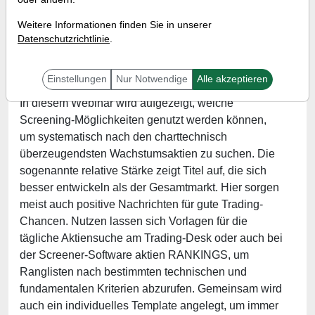
Referent:
Andreas Zehetner
Weitere Informationen finden Sie in unserer
Wann:
Mittwoch, 17. Dezember 2025 von 17 bis 18
Datenschutzrichtlinie
.
Uhr
Einstellungen
Nur Notwendige
Alle akzeptieren
In diesem Webinar wird aufgezeigt, welche
Screening-Möglichkeiten genutzt werden können,
um systematisch nach den charttechnisch
überzeugendsten Wachstumsaktien zu suchen. Die
sogenannte relative Stärke zeigt Titel auf, die sich
besser entwickeln als der Gesamtmarkt. Hier sorgen
meist auch positive Nachrichten für gute Trading-
Chancen. Nutzen lassen sich Vorlagen für die
tägliche Aktiensuche am Trading-Desk oder auch bei
der Screener-Software aktien RANKINGS, um
Ranglisten nach bestimmten technischen und
fundamentalen Kriterien abzurufen. Gemeinsam wird
auch ein individuelles Template angelegt, um immer