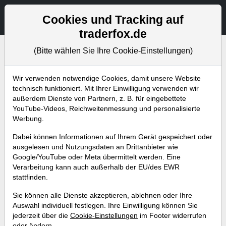
Aktien- und Artikelsuche
Seite
Cookies und Tracking auf
traderfox.de
(Bitte wählen Sie Ihre Cookie-Einstellungen)
Bevorstehende Webinare
Alle Aufzeichnungen
Wir verwenden notwendige Cookies, damit unsere Website
technisch funktioniert. Mit Ihrer Einwilligung verwenden wir
außerdem Dienste von Partnern, z. B. für eingebettete
YouTube-Videos, Reichweitenmessung und personalisierte
Werbung.
Dabei können Informationen auf Ihrem Gerät gespeichert oder
ausgelesen und Nutzungsdaten an Drittanbieter wie
Google/YouTube oder Meta übermittelt werden. Eine
Verarbeitung kann auch außerhalb der EU/des EWR
stattfinden.
Live-Screening: Diese US-
Sie können alle Dienste akzeptieren, ablehnen oder Ihre
Wachstumsaktien zeigen relative
Auswahl individuell festlegen. Ihre Einwilligung können Sie
jederzeit über die
Cookie-Einstellungen
im Footer widerrufen
Stärke
oder ändern.