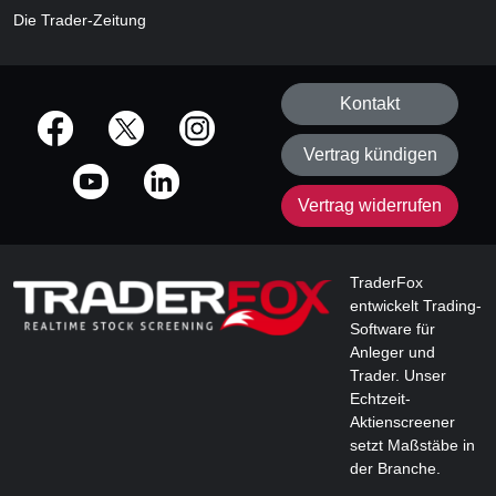
Die Trader-Zeitung
Kontakt
offizielle Social Media-Accounts
Vertrag kündigen
Vertrag widerrufen
TraderFox
entwickelt Trading-
Software für
Anleger und
Trader. Unser
Echtzeit-
Aktienscreener
setzt Maßstäbe in
der Branche.