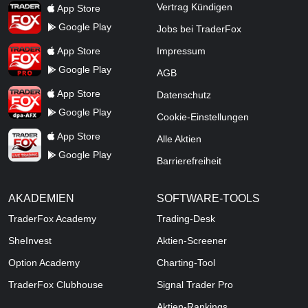
TraderFox App
Vertrag Kündigen
App Store
Google Play
Jobs bei TraderFox
TraderFox Pro
App Store
Impressum
Google Play
AGB
TraderFox dpa-AFX ProFeed
App Store
Datenschutz
Google Play
Cookie-Einstellungen
TraderFox Live Trading
App Store
Alle Aktien
Google Play
Barrierefreiheit
AKADEMIEN
SOFTWARE-TOOLS
TraderFox Academy
Trading-Desk
SheInvest
Aktien-Screener
Option Academy
Charting-Tool
TraderFox Clubhouse
Signal Trader Pro
Aktien-Rankings