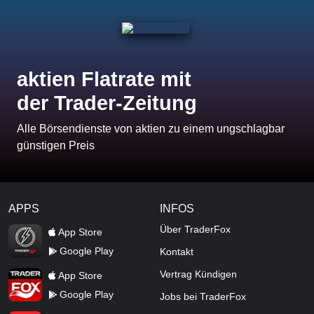
aktien Flatrate mit
der Trader-Zeitung
Alle Börsendienste von aktien zu einem ungschlagbar
günstigen Preis
APPS
INFOS
TraderFox Flash
Über TraderFox
App Store
Google Play
Kontakt
TraderFox App
Vertrag Kündigen
App Store
Google Play
Jobs bei TraderFox