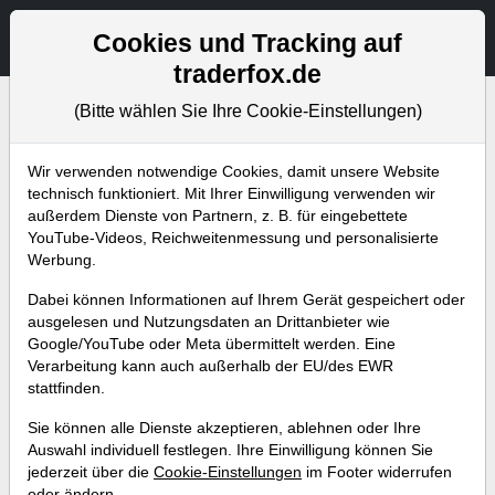
Aktien- und Artikelsuche
Seite
Cookies und Tracking auf
traderfox.de
(Bitte wählen Sie Ihre Cookie-Einstellungen)
Bevorstehende Webinare
Alle Aufzeichnungen
Wir verwenden notwendige Cookies, damit unsere Website
technisch funktioniert. Mit Ihrer Einwilligung verwenden wir
außerdem Dienste von Partnern, z. B. für eingebettete
YouTube-Videos, Reichweitenmessung und personalisierte
Werbung.
Dabei können Informationen auf Ihrem Gerät gespeichert oder
ausgelesen und Nutzungsdaten an Drittanbieter wie
Google/YouTube oder Meta übermittelt werden. Eine
Verarbeitung kann auch außerhalb der EU/des EWR
stattfinden.
Die 2 wichtigsten Aktienscans,
Sie können alle Dienste akzeptieren, ablehnen oder Ihre
um Burggraben-Aktien
Auswahl individuell festlegen. Ihre Einwilligung können Sie
jederzeit über die
Cookie-Einstellungen
im Footer widerrufen
aufzuspüren
oder ändern.