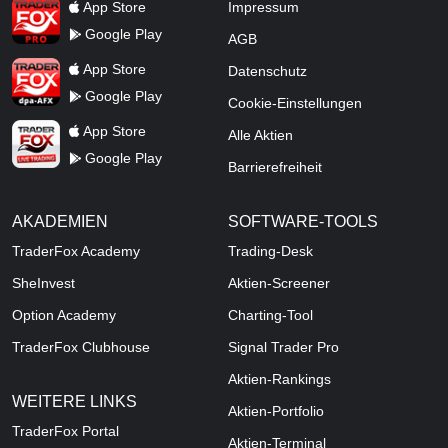
TraderFox Pro
App Store
Impressum
Google Play
AGB
TraderFox dpa-AFX ProFeed
App Store
Datenschutz
Google Play
Cookie-Einstellungen
TraderFox Live Trading
App Store
Alle Aktien
Google Play
Barrierefreiheit
AKADEMIEN
SOFTWARE-TOOLS
TraderFox Academy
Trading-Desk
SheInvest
Aktien-Screener
Option Academy
Charting-Tool
TraderFox Clubhouse
Signal Trader Pro
Aktien-Rankings
WEITERE LINKS
Aktien-Portfolio
TraderFox Portal
Aktien-Terminal