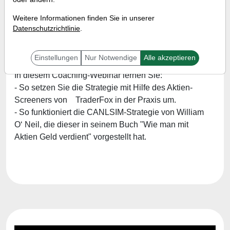
Referent:
Simon Betschinger
Weitere Informationen finden Sie in unserer
Wann:
Mittwoch, 8. Mai 2024 von 18:00 bis 18:30
Datenschutzrichtlinie
.
Uhr
Einstellungen
Nur Notwendige
Alle akzeptieren
In diesem Coaching-Webinar lernen Sie:
- So setzen Sie die Strategie mit Hilfe des Aktien-
Screeners von TraderFox in der Praxis um.
- So funktioniert die CANLSIM-Strategie von William
O‘ Neil, die dieser in seinem Buch "Wie man mit
Aktien Geld verdient" vorgestellt hat.