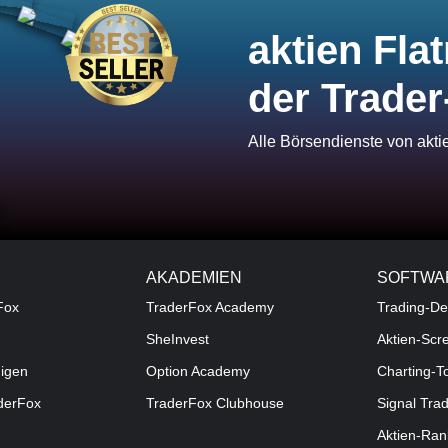
aktien Flat
der Trader
Alle Börsendienste von akt
AKADEMIEN
SOFTWA
Fox
TraderFox Academy
Trading-De
SheInvest
Aktien-Scr
digen
Option Academy
Charting-T
aderFox
TraderFox Clubhouse
Signal Tra
Aktien-Ran