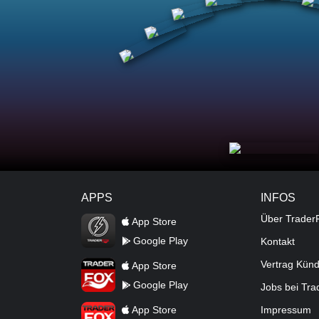
APPS
INFOS
TraderFox Flash
Über Trader
App Store
Google Play
Kontakt
TraderFox App
Vertrag Kün
App Store
Google Play
Jobs bei Tr
TraderFox Pro
App Store
Impressum