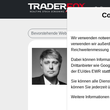
Softwa
Co
Bevorstehende Webinare
Alle Aufzeichn
Wir verwenden notwend
verwenden wir außerde
Reichweitenmessung u
TraderFo
Dabei können Informat
fundiert
Drittanbieter wie Goo
der EU/des EWR stattf
Referent:
Simo
Wann:
Dienstag
Sie können alle Dienst
können Sie jederzeit 
Eine neue Version
Weitere Informationen
stehen 25 Research
Hintergründe. Beisp