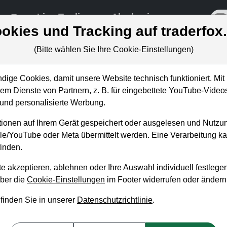
re
Live-Trading
Akademie
off
okies und Tracking auf traderfox
(Bitte wählen Sie Ihre Cookie-Einstellungen)
ungen
ige Cookies, damit unsere Website technisch funktioniert. Mit 
m Dienste von Partnern, z. B. für eingebettete YouTube-Video
nd personalisierte Werbung.
x launcht Research-Hub: 7 w
ionen auf Ihrem Gerät gespeichert oder ausgelesen und Nutzu
e Aktienauswahl-Methoden!
gle/YouTube oder Meta übermittelt werden. Eine Verarbeitung 
inden.
n Betschinger
, 5. Juli 2022 von 18 bis 19 Uhr
e akzeptieren, ablehnen oder Ihre Auswahl individuell festlegen
über die
Cookie-Einstellungen
im Footer widerrufen oder ändern
 unseres Research-Hubs für Aktien ging diese Woche auf
https:
 finden Sie in unserer
Datenschutzrichtlinie
.
-Paper zur Verfügung. In diesem Webinar stelle ich 7 Aktiena
iele: Phil Town Rule #1, Buffett's Alpha, The Acquirer's Multiple