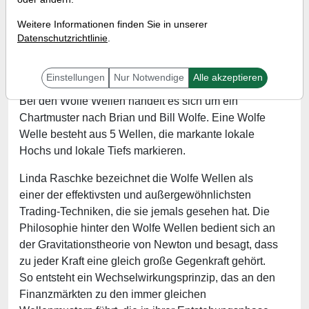
Referent:
Martin König
Weitere Informationen finden Sie in unserer
Wann:
Donnerstag, 26. August 2021 von 18 bis 19
Datenschutzrichtlinie
.
Uhr
Einstellungen
Nur Notwendige
Alle akzeptieren
Bei den Wolfe Wellen handelt es sich um ein
Chartmuster nach Brian und Bill Wolfe. Eine Wolfe
Welle besteht aus 5 Wellen, die markante lokale
Hochs und lokale Tiefs markieren.
Linda Raschke bezeichnet die Wolfe Wellen als
einer der effektivsten und außergewöhnlichsten
Trading-Techniken, die sie jemals gesehen hat. Die
Philosophie hinter den Wolfe Wellen bedient sich an
der Gravitationstheorie von Newton und besagt, dass
zu jeder Kraft eine gleich große Gegenkraft gehört.
So entsteht ein Wechselwirkungsprinzip, das an den
Finanzmärkten zu den immer gleichen