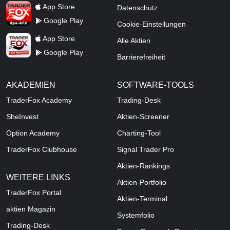
TraderFox dpa-AFX ProFeed
App Store
Datenschutz
Google Play
Cookie-Einstellungen
TraderFox Live Trading
App Store
Alle Aktien
Google Play
Barrierefreiheit
AKADEMIEN
SOFTWARE-TOOLS
TraderFox Academy
Trading-Desk
SheInvest
Aktien-Screener
Option Academy
Charting-Tool
TraderFox Clubhouse
Signal Trader Pro
Aktien-Rankings
WEITERE LINKS
Aktien-Portfolio
TraderFox Portal
Aktien-Terminal
aktien Magazin
Systemfolio
Trading-Desk