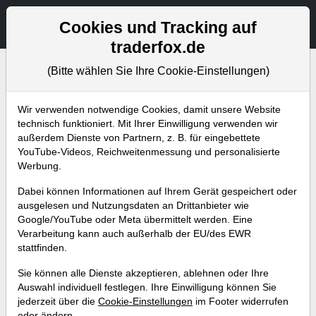
Aktien- und Artikelsuche
Seite
Cookies und Tracking auf
traderfox.de
(Bitte wählen Sie Ihre Cookie-Einstellungen)
Bevorstehende Webinare
Alle Aufzeichnungen
Wir verwenden notwendige Cookies, damit unsere Website
technisch funktioniert. Mit Ihrer Einwilligung verwenden wir
außerdem Dienste von Partnern, z. B. für eingebettete
YouTube-Videos, Reichweitenmessung und personalisierte
Werbung.
Dabei können Informationen auf Ihrem Gerät gespeichert oder
ausgelesen und Nutzungsdaten an Drittanbieter wie
Google/YouTube oder Meta übermittelt werden. Eine
Verarbeitung kann auch außerhalb der EU/des EWR
stattfinden.
Serie - Die wichtigsten
Sie können alle Dienste akzeptieren, ablehnen oder Ihre
Indikatoren (Teil 23) Wolfe
Auswahl individuell festlegen. Ihre Einwilligung können Sie
jederzeit über die
Cookie-Einstellungen
im Footer widerrufen
Wellen
oder ändern.