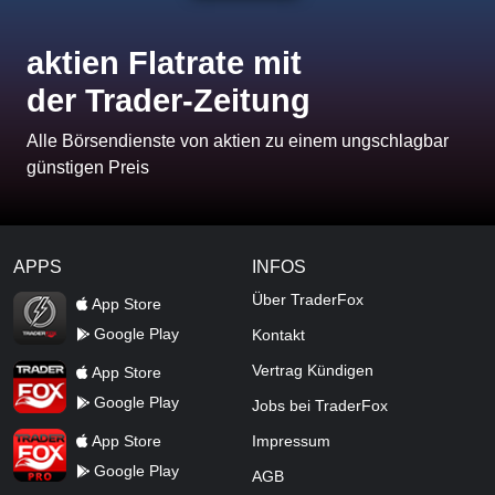
aktien Flatrate mit
der Trader-Zeitung
Alle Börsendienste von aktien zu einem ungschlagbar
günstigen Preis
APPS
INFOS
TraderFox Flash
Über TraderFox
App Store
Google Play
Kontakt
TraderFox App
Vertrag Kündigen
App Store
Google Play
Jobs bei TraderFox
TraderFox Pro
App Store
Impressum
Google Play
AGB