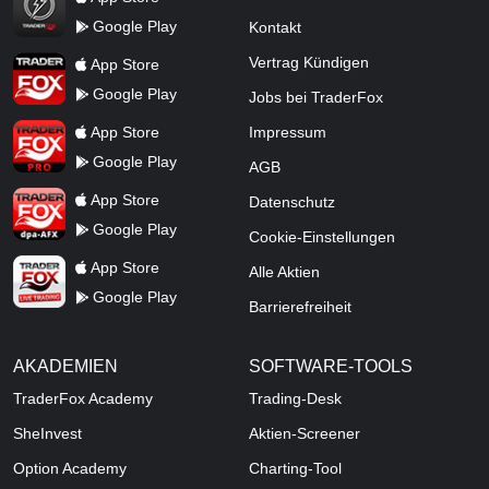
Google Play
Kontakt
TraderFox App
Vertrag Kündigen
App Store
Google Play
Jobs bei TraderFox
TraderFox Pro
App Store
Impressum
Google Play
AGB
TraderFox dpa-AFX ProFeed
App Store
Datenschutz
Google Play
Cookie-Einstellungen
TraderFox Live Trading
App Store
Alle Aktien
Google Play
Barrierefreiheit
AKADEMIEN
SOFTWARE-TOOLS
TraderFox Academy
Trading-Desk
SheInvest
Aktien-Screener
Option Academy
Charting-Tool