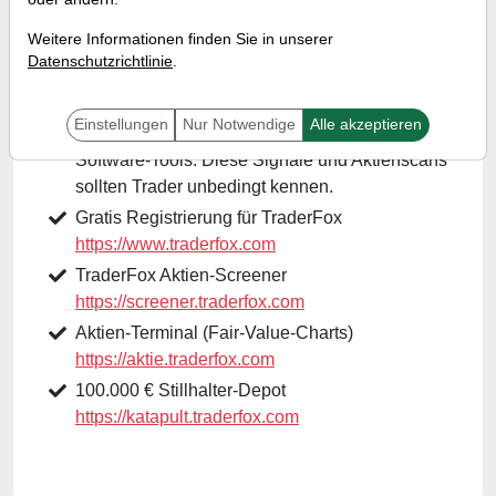
Wann:
Mittwoch, 11. Oktober 2023 von 18:00 bis
Weitere Informationen finden Sie in unserer
18:30 Uhr
Datenschutzrichtlinie
.
Einstellungen
Nur Notwendige
Alle akzeptieren
Hier sind die Links zu den verwendeten
Software-Tools. Diese Signale und Aktienscans
sollten Trader unbedingt kennen.
Gratis Registrierung für TraderFox
https://www.traderfox.com
TraderFox Aktien-Screener
https://screener.traderfox.com
Aktien-Terminal (Fair-Value-Charts)
https://aktie.traderfox.com
100.000 € Stillhalter-Depot
https://katapult.traderfox.com