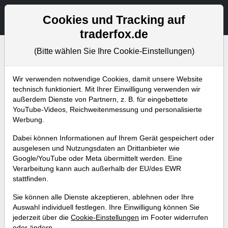
Aktien- und Artikelsuche
Seite
Cookies und Tracking auf
traderfox.de
(Bitte wählen Sie Ihre Cookie-Einstellungen)
Bevorstehende Webinare
Alle Aufzeichnungen
Wir verwenden notwendige Cookies, damit unsere Website
technisch funktioniert. Mit Ihrer Einwilligung verwenden wir
außerdem Dienste von Partnern, z. B. für eingebettete
YouTube-Videos, Reichweitenmessung und personalisierte
Werbung.
Dabei können Informationen auf Ihrem Gerät gespeichert oder
ausgelesen und Nutzungsdaten an Drittanbieter wie
Google/YouTube oder Meta übermittelt werden. Eine
Verarbeitung kann auch außerhalb der EU/des EWR
stattfinden.
Top-10-Signale in der TraderFox
Sie können alle Dienste akzeptieren, ablehnen oder Ihre
Börsensoftware
Auswahl individuell festlegen. Ihre Einwilligung können Sie
jederzeit über die
Cookie-Einstellungen
im Footer widerrufen
Referent:
Simon Betschinger
oder ändern.