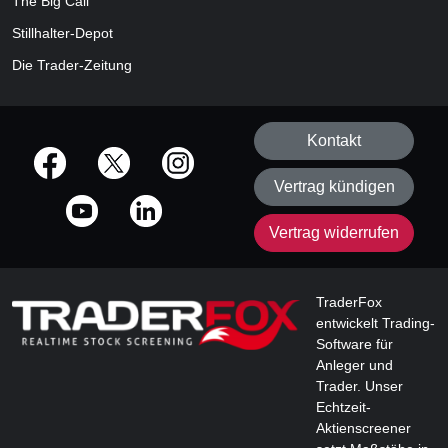
The Big Call
Stillhalter-Depot
Die Trader-Zeitung
Kontakt
offizielle Social Media-Accounts
Vertrag kündigen
Vertrag widerrufen
TraderFox
entwickelt Trading-
Software für
Anleger und
Trader. Unser
Echtzeit-
Aktienscreener