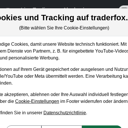
re
Live-Trading
Akademie
off
okies und Tracking auf traderfox
(Bitte wählen Sie Ihre Cookie-Einstellungen)
ungen
ige Cookies, damit unsere Website technisch funktioniert. Mit 
m Dienste von Partnern, z. B. für eingebettete YouTube-Video
nd personalisierte Werbung.
Die wichtigsten Indikatoren (Te
ionen auf Ihrem Gerät gespeichert oder ausgelesen und Nutzu
ikin Money Flow (CMF)
gle/YouTube oder Meta übermittelt werden. Eine Verarbeitung 
inden.
n König
ag, 18. März 2021 von 18 bis 19 Uhr
e akzeptieren, ablehnen oder Ihre Auswahl individuell festlegen
lagen:
über die
Cookie-Einstellungen
im Footer widerrufen oder ändern
i.pdf
 finden Sie in unserer
Datenschutzrichtlinie
.
t in seiner Entwickler-Konferenz am Donnerstag die beiden Vo