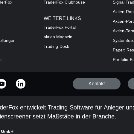
aderFox
TraderFox Clubhouse
Signal Tra
Aktien-Ran
WEITERE LINKS
Aktien-Port
TraderFox Portal
Aktien-Ter
aktien Magazin
ellungen
Systemfoli
Trading-Desk
Paper: Res
eit
Portfolio-B
Kontakt
derFox entwickelt Trading-Software für Anleger un
ienscreener setzt Maßstäbe in der Branche.
x GmbH