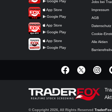
Google Play
Jobs bei Tr
TraderFox Pro
App Store
Impressum
Google Play
AGB
TraderFox dpa-AFX ProFeed
App Store
Datenschutz
Google Play
Cookie-Einst
TraderFox Live Trading
App Store
Alle Aktien
Google Play
Barrierefreih
offizielle Social Media-Accounts
Tra
Akt
© Copyright 2026, All Rights Reserved
TraderFo