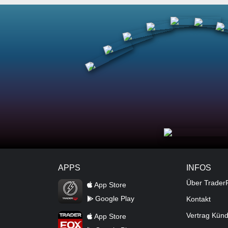
APPS
INFOS
TraderFox Flash
Über Trader
App Store
Google Play
Kontakt
TraderFox App
Vertrag Kün
App Store