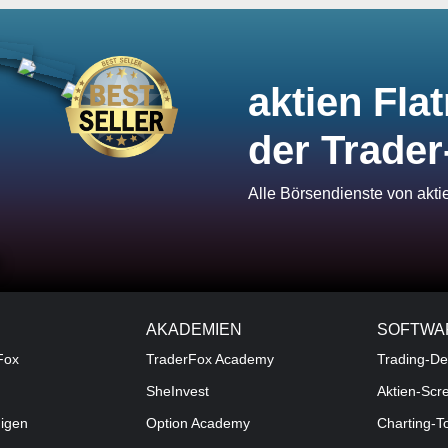
aktien Flat
der Trader
Alle Börsendienste von akt
AKADEMIEN
SOFTWA
Fox
TraderFox Academy
Trading-De
SheInvest
Aktien-Scr
digen
Option Academy
Charting-T