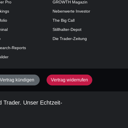
der Pro
GROWTH
Magazin
kings
Nebenwerte Investor
folio
The Big Call
minal
Stillhalter-Depot
o
Die Trader-Zeitung
earch-Reports
uilder
Vertrag kündigen
Vertrag widerrufen
d Trader. Unser Echtzeit-