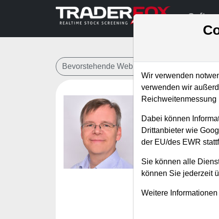
Softwa
Co
Bevorstehende Webinare
Alle Aufzeichn
Wir verwenden notwend
verwenden wir außerde
Reichweitenmessung u
Serie - 
Dabei können Informat
dem Cha
Drittanbieter wie Goo
der EU/des EWR stattf
Referent:
Marti
Wann:
Donnerst
Sie können alle Dienst
Seminar-Unter
können Sie jederzeit 
03-cmf-mf
Weitere Informationen
Martin König stell