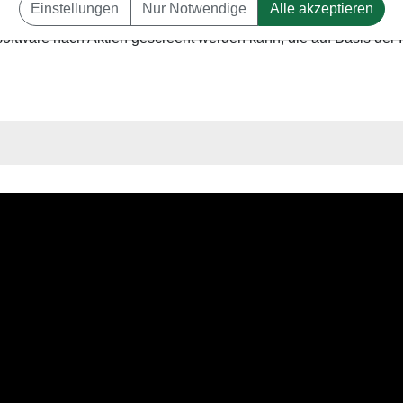
Einstellungen
Nur Notwendige
Alle akzeptieren
y-Flow-Index (MFI) vor. Er erläutert die Philosophie dieser Ind
ftware nach Aktien gescreent werden kann, die auf Basis der I