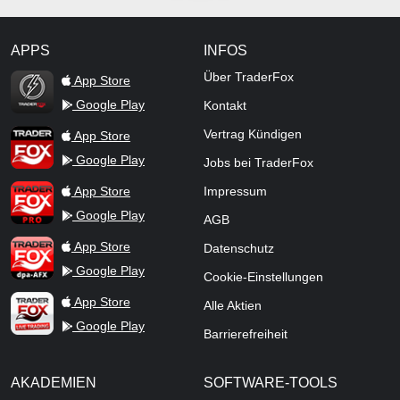
APPS
INFOS
TraderFox Flash
Über TraderFox
App Store
Google Play
Kontakt
TraderFox App
Vertrag Kündigen
App Store
Google Play
Jobs bei TraderFox
TraderFox Pro
App Store
Impressum
Google Play
AGB
TraderFox dpa-AFX ProFeed
App Store
Datenschutz
Google Play
Cookie-Einstellungen
TraderFox Live Trading
App Store
Alle Aktien
Google Play
Barrierefreiheit
AKADEMIEN
SOFTWARE-TOOLS