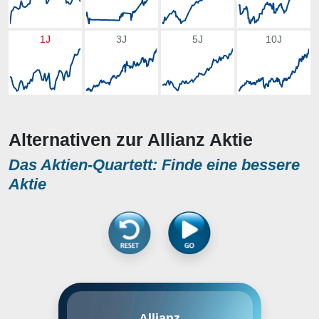
1J
3J
5J
10J
Alternativen zur Allianz Aktie
Das Aktien-Quartett: Finde eine bessere
Aktie
Die Gründer von Munich Re, Carl
Allianz
von Thieme und Wilhelm von