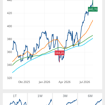
440
440,70
420
400
380
360
344,20
340
320
Okt 2025
Jan 2026
Apr 2026
Jul 2026
1T
1W
3M
6M