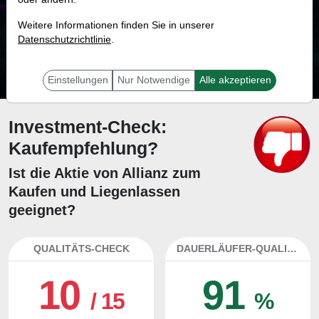
76.9 %
Weitere Informationen finden Sie in unserer
Datenschutzrichtlinie
Mit 76.9 % Wahrscheinlichkeit wird selbst der unglücklichst agierende Trader
.
mit dieser Aktie erfolgreich sein.
Einstellungen
Nur Notwendige
Alle akzeptieren
Investment-Check:
Kaufempfehlung?
Ist die Aktie von Allianz zum
Kaufen und Liegenlassen
geeignet?
QUALITÄTS-CHECK
DAUERLÄUFER-QUALITÄTEN
10
91
/ 15
%