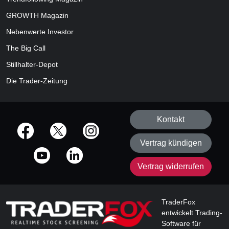
GROWTH
Magazin
Nebenwerte Investor
The Big Call
Stillhalter-Depot
Die Trader-Zeitung
Kontakt
offizielle Social Media-Accounts
Vertrag kündigen
Vertrag widerrufen
TraderFox
entwickelt Trading-
Software für