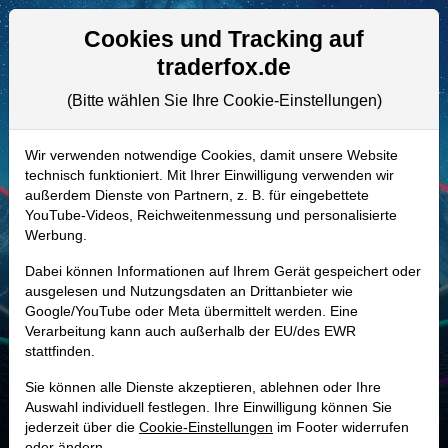
Aktien- und Artikelsuche
Seite
Cookies und Tracking auf
traderfox.de
(Bitte wählen Sie Ihre Cookie-Einstellungen)
ALLE AKTIEN
840400 | ALV
–
Allianz Aktie
Wir verwenden notwendige Cookies, damit unsere Website
technisch funktioniert. Mit Ihrer Einwilligung verwenden wir
Realtime-Aktienkurs:
außerdem Dienste von Partnern, z. B. für eingebettete
-
-
-
YouTube-Videos, Reichweitenmessung und personalisierte
-
Werbung.
Dabei können Informationen auf Ihrem Gerät gespeichert oder
Marktkapitalisierung
167,11 Mrd. EUR
ausgelesen und Nutzungsdaten an Drittanbieter wie
Google/YouTube oder Meta übermittelt werden. Eine
Unternehmenswert
172,53 Mrd. EUR
Verarbeitung kann auch außerhalb der EU/des EWR
stattfinden.
Umsatz
137,45 Mrd. EUR
Sie können alle Dienste akzeptieren, ablehnen oder Ihre
Auswahl individuell festlegen. Ihre Einwilligung können Sie
jederzeit über die
Cookie-Einstellungen
im Footer widerrufen
MONKEY-TRADER INDIKATOR
oder ändern.