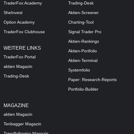
TraderFox Academy
Trading-Desk
SheInvest
Aktien-Screener
Option Academy
Charting-Tool
TraderFox Clubhouse
Signal Trader Pro
Aktien-Rankings
WEITERE LINKS
Aktien-Portfolio
TraderFox Portal
Aktien-Terminal
aktien Magazin
Systemfolio
Trading-Desk
Paper: Research-Reports
Portfolio-Builder
MAGAZINE
aktien
Magazin
Tenbagger Magazin
Trendfollowing Magazin