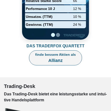
Relative Stärke Score
66
Inlandsgeschäftes mit
Verlagerung des Sitzes von
Performance 10 J
12 %
Berlin nach München. Es
dauerte 20 Jahre, vor die Firma
Umsatzw. (TTM)
10 %
ihre fremden Interessen
Gewinnw. (TTM)
24 %
wiedererwarb, zuerst in
Österreich. Sie wurde der gröβte
europäische Versicherer im
Nachkriegszeit-Boom.
DAS TRADERFOX QUARTETT
finde bessere Aktien als
Allianz
Trading-Desk
Das Trading-
Desk bie­tet eine leis­tungs­star­ke und in­tui­
tive Han­dels­platt­form