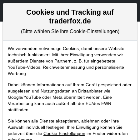
Aktien- und Artikelsuche
Seite
Cookies und Tracking auf
traderfox.de
(Bitte wählen Sie Ihre Cookie-Einstellungen)
Chartanalysen
Home
Blog
Chartanalysen
Wir verwenden notwendige Cookies, damit unsere Website
technisch funktioniert. Mit Ihrer Einwilligung verwenden wir
außerdem Dienste von Partnern, z. B. für eingebettete
Chartanalyse Allianz: wie geht es
YouTube-Videos, Reichweitenmessung und personalisierte
nach dem gescheiterten Breakout
Werbung.
weiter?
Dabei können Informationen auf Ihrem Gerät gespeichert oder
ausgelesen und Nutzungsdaten an Drittanbieter wie
23.02.2022 um 07:39 Uhr
|
P. Uhlschmied
Google/YouTube oder Meta übermittelt werden. Eine
Verarbeitung kann auch außerhalb der EU/des EWR
stattfinden.
Sie können alle Dienste akzeptieren, ablehnen oder Ihre
Auswahl individuell festlegen. Ihre Einwilligung können Sie
jederzeit über die
Cookie-Einstellungen
im Footer widerrufen
oder ändern.