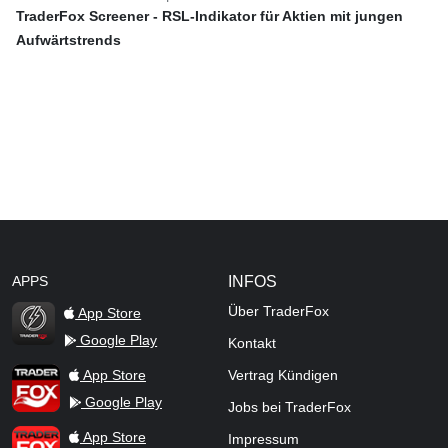
TraderFox Screener - RSL-Indikator für Aktien mit jungen
Aufwärtstrends
APPS
INFOS
Über TraderFox
App Store
Google Play
Kontakt
TraderFox Flash
TraderFox App
App Store
Vertrag Kündigen
Google Play
Jobs bei TraderFox
TraderFox Pro
App Store
Impressum