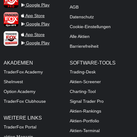
Google Play
AGB
TraderFox dpa-AFX ProFeed
App Store
Datenschutz
Google Play
Cookie-Einstellungen
TraderFox Live Trading
App Store
Alle Aktien
Google Play
Barrierefreiheit
AKADEMIEN
SOFTWARE-TOOLS
TraderFox Academy
Trading-Desk
SheInvest
Aktien-Screener
Option Academy
Charting-Tool
TraderFox Clubhouse
Signal Trader Pro
Aktien-Rankings
WEITERE LINKS
Aktien-Portfolio
TraderFox Portal
Aktien-Terminal
aktien Magazin