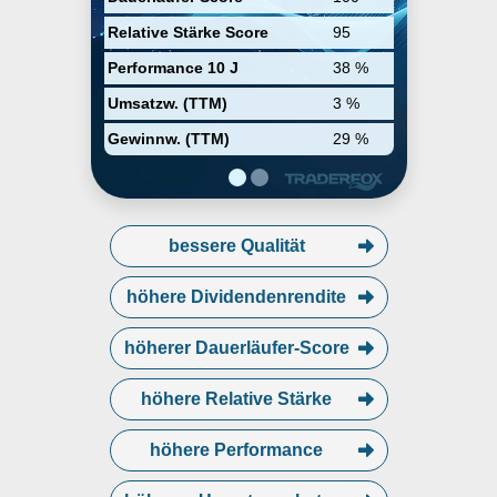
Messung kritischer Abmessungen
und die
Relative Stärke Score
95
Rasterelektronenmikroskope zur
Defektinspektion.
Performance 10 J
38 %
Umsatzw. (TTM)
3 %
Gewinnw. (TTM)
29 %
bessere Qualität
höhere Dividendenrendite
höherer Dauerläufer-Score
höhere Relative Stärke
höhere Performance