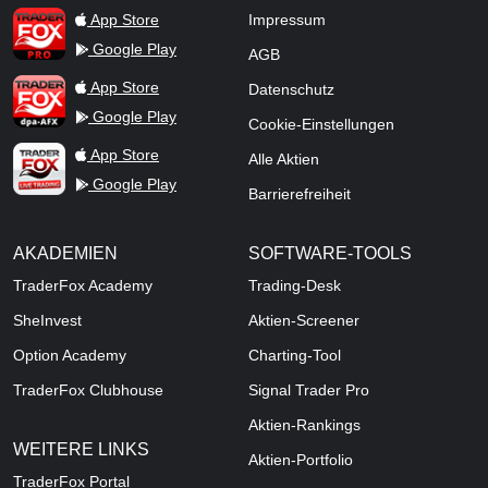
TraderFox Pro
App Store
Impressum
Google Play
AGB
TraderFox dpa-AFX ProFeed
App Store
Datenschutz
Google Play
Cookie-Einstellungen
TraderFox Live Trading
App Store
Alle Aktien
Google Play
Barrierefreiheit
AKADEMIEN
SOFTWARE-TOOLS
TraderFox Academy
Trading-Desk
SheInvest
Aktien-Screener
Option Academy
Charting-Tool
TraderFox Clubhouse
Signal Trader Pro
Aktien-Rankings
WEITERE LINKS
Aktien-Portfolio
TraderFox Portal