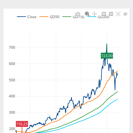
Close
GD50
GD150
GD200
700
723,00
600
500
400
300
156,25
200