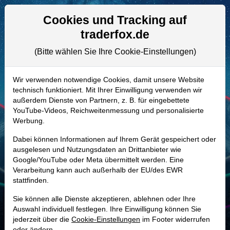
Aktien- und Artikelsuche
Seite
Cookies und Tracking auf
traderfox.de
(Bitte wählen Sie Ihre Cookie-Einstellungen)
ALLE AKTIEN
865177 | AMAT
–
Applied Materials
Wir verwenden notwendige Cookies, damit unsere Website
technisch funktioniert. Mit Ihrer Einwilligung verwenden wir
Aktie
außerdem Dienste von Partnern, z. B. für eingebettete
Realtime-Aktienkurs:
YouTube-Videos, Reichweitenmessung und personalisierte
Werbung.
-
-
-
-
Dabei können Informationen auf Ihrem Gerät gespeichert oder
ausgelesen und Nutzungsdaten an Drittanbieter wie
Google/YouTube oder Meta übermittelt werden. Eine
Marktkapitalisierung
427,94 Mrd. USD
Verarbeitung kann auch außerhalb der EU/des EWR
stattfinden.
Unternehmenswert
426,96 Mrd. USD
Sie können alle Dienste akzeptieren, ablehnen oder Ihre
Umsatz
28,37 Mrd. USD
Auswahl individuell festlegen. Ihre Einwilligung können Sie
jederzeit über die
Cookie-Einstellungen
im Footer widerrufen
oder ändern.