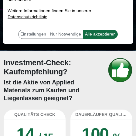
MONKEY-TRADER INDIKATOR
Weitere Informationen finden Sie in unserer
93.8 %
Datenschutzrichtlinie
.
Mit 93.8 % Wahrscheinlichkeit wird selbst der unglücklichst agierende Trader
mit dieser Aktie erfolgreich sein.
Einstellungen
Nur Notwendige
Alle akzeptieren
Investment-Check:
Kaufempfehlung?
Ist die Aktie von Applied
Materials zum Kaufen und
Liegenlassen geeignet?
QUALITÄTS-CHECK
DAUERLÄUFER-QUALITÄTEN
14
100