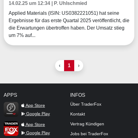
14.02.25 um 12:34 | P. Uhlschmied
Applied Materials (ISIN: US0382221051) hat seine
Ergebnisse für das erste Quartal 2025 veröffentlicht, die
die Erwartungen übertroffen haben. Der Umsatz stieg
um 7% auf...
‹
1
›
APPS
INFOS
TraderFox Flash
Über TraderFox
App Store
Google Play
Kontakt
TraderFox App
Vertrag Kündigen
App Store
Google Play
Jobs bei TraderFox