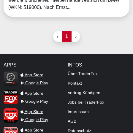
wie die Münchener. Hierbei handelt es sich um BMW
(WKN: 519000). Nach Ernst...
‹
1
›
APPS
INFOS
TraderFox Flash
Über TraderFox
App Store
Google Play
Kontakt
TraderFox App
Vertrag Kündigen
App Store
Google Play
Jobs bei TraderFox
TraderFox Pro
App Store
Impressum
Google Play
AGB
TraderFox dpa-AFX ProFeed
App Store
Datenschutz