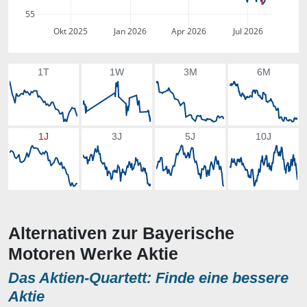
55
Okt 2025
Jan 2026
Apr 2026
Jul 2026
1T
1W
3M
6M
1J
3J
5J
10J
Alternativen zur Bayerische
Motoren Werke Aktie
Das Aktien-Quartett: Finde eine bessere
Aktie