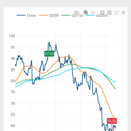
Close
GD50
GD150
GD200
100
95
97,42
90
85
80
75
70
65
56,92
60