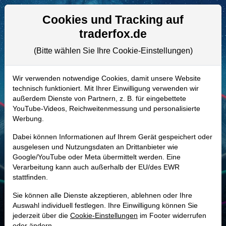
Aktien- und Artikelsuche
Seite
Cookies und Tracking auf
traderfox.de
(Bitte wählen Sie Ihre Cookie-Einstellungen)
ALLE AKTIEN
519000 | BMW
–
Bayerische
Wir verwenden notwendige Cookies, damit unsere Website
technisch funktioniert. Mit Ihrer Einwilligung verwenden wir
Motoren Werke Aktie
außerdem Dienste von Partnern, z. B. für eingebettete
Realtime-Aktienkurs:
YouTube-Videos, Reichweitenmessung und personalisierte
Werbung.
-
-
-
-
Dabei können Informationen auf Ihrem Gerät gespeichert oder
ausgelesen und Nutzungsdaten an Drittanbieter wie
Google/YouTube oder Meta übermittelt werden. Eine
Marktkapitalisierung
34,99 Mrd. EUR
Verarbeitung kann auch außerhalb der EU/des EWR
stattfinden.
Unternehmenswert
102,03 Mrd. EUR
Sie können alle Dienste akzeptieren, ablehnen oder Ihre
Umsatz
133,45 Mrd. EUR
Auswahl individuell festlegen. Ihre Einwilligung können Sie
jederzeit über die
Cookie-Einstellungen
im Footer widerrufen
oder ändern.