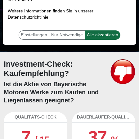
MONKEY-TRADER INDIKATOR
Weitere Informationen finden Sie in unserer
25.0 %
Datenschutzrichtlinie
.
Mit 25.0 % Wahrscheinlichkeit wird selbst der unglücklichst agierende Trader
mit dieser Aktie erfolgreich sein.
Einstellungen
Nur Notwendige
Alle akzeptieren
Investment-Check:
Kaufempfehlung?
Ist die Aktie von Bayerische
Motoren Werke zum Kaufen und
Liegenlassen geeignet?
QUALITÄTS-CHECK
DAUERLÄUFER-QUALITÄTEN
7
37