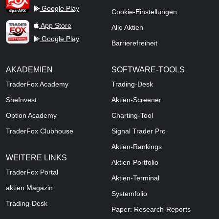
Google Play
Cookie-Einstellungen
TraderFox Live Trading
App Store
Alle Aktien
Google Play
Barrierefreiheit
AKADEMIEN
SOFTWARE-TOOLS
TraderFox Academy
Trading-Desk
SheInvest
Aktien-Screener
Option Academy
Charting-Tool
TraderFox Clubhouse
Signal Trader Pro
Aktien-Rankings
WEITERE LINKS
Aktien-Portfolio
TraderFox Portal
Aktien-Terminal
aktien Magazin
Systemfolio
Trading-Desk
Paper: Research-Reports