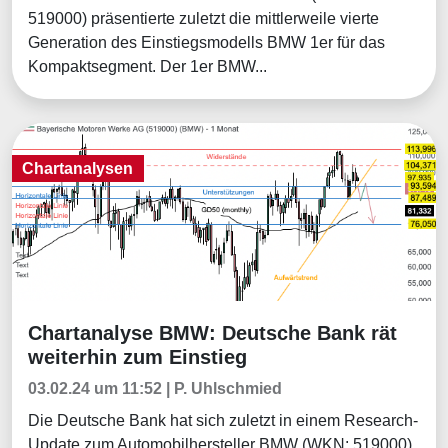
519000) präsentierte zuletzt die mittlerweile vierte
Generation des Einstiegsmodells BMW 1er für das
Kompaktsegment. Der 1er BMW...
Chartanalysen
Chartanalyse BMW: Deutsche Bank rät
Chartanalysen
weiterhin zum Einstieg
03.02.24 um 11:52 | P. Uhlschmied
Die Deutsche Bank hat sich zuletzt in einem Research-
Update zum Automobilhersteller BMW (WKN: 519000)