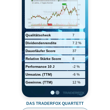
2,7 Millionen Fahrzeuge in 2025,
2.5 Millionen davon waren
PKWs. Nach Volumen sind
Europa und Asien die gröβte
Märkte jeweils mit 43% und 33%.
Die Kernkompetenz von BMW
ist "günstiger" Luxus mit
begrenzter Exposition zu
Qualitätscheck
7
hochwertigen Produkten.
Dividendenrendite
7.2 %
Dauerläufer Score
37
Relative Stärke Score
8
Performance 10 J
-2 %
Umsatzw. (TTM)
-6 %
Gewinnw. (TTM)
12 %
DAS TRADERFOX QUARTETT