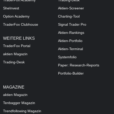
TraderFox Academy
Trading-Desk
SheInvest
Aktien-Screener
Option Academy
Charting-Tool
TraderFox Clubhouse
Signal Trader Pro
Aktien-Rankings
WEITERE LINKS
Aktien-Portfolio
TraderFox Portal
Aktien-Terminal
aktien Magazin
Systemfolio
Trading-Desk
Paper: Research-Reports
Portfolio-Builder
MAGAZINE
aktien
Magazin
Tenbagger Magazin
Trendfollowing Magazin