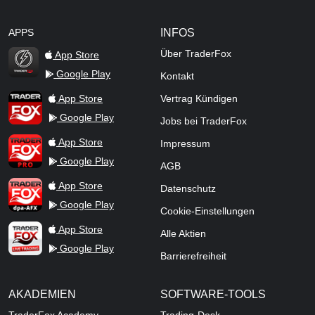
APPS
INFOS
Über TraderFox
App Store
Google Play
Kontakt
TraderFox Flash
TraderFox App
App Store
Vertrag Kündigen
Google Play
Jobs bei TraderFox
TraderFox Pro
App Store
Impressum
Google Play
AGB
TraderFox dpa-AFX ProFeed
App Store
Datenschutz
Google Play
Cookie-Einstellungen
TraderFox Live Trading
App Store
Alle Aktien
Google Play
Barrierefreiheit
AKADEMIEN
SOFTWARE-TOOLS