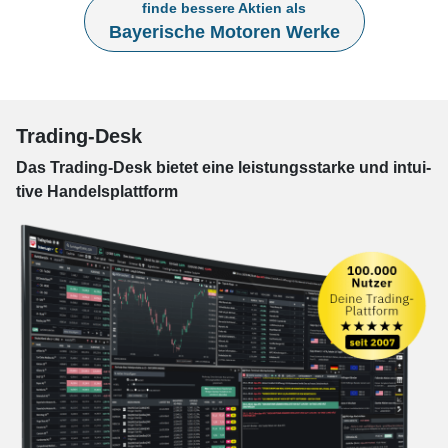
finde bessere Aktien als
Bayerische Motoren Werke
Trading-Desk
Das Trading-
Desk bie­tet eine leis­tungs­star­ke und in­tui­
tive Han­dels­platt­form