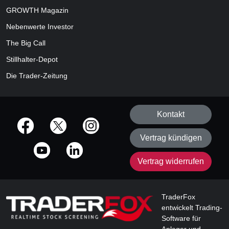
GROWTH
Magazin
Nebenwerte Investor
The Big Call
Stillhalter-Depot
Die Trader-Zeitung
Kontakt
offizielle Social Media-Accounts
Vertrag kündigen
Vertrag widerrufen
TraderFox
entwickelt Trading-
Software für
Anleger und