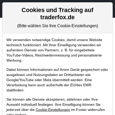
Aktien- und Artikelsuche
Seite
Cookies und Tracking auf
traderfox.de
(Bitte wählen Sie Ihre Cookie-Einstellungen)
Chartanalysen
Home
Blog
Chartanalysen
Wir verwenden notwendige Cookies, damit unsere Website
technisch funktioniert. Mit Ihrer Einwilligung verwenden wir
außerdem Dienste von Partnern, z. B. für eingebettete
Chartanalyse BMW: Blockchain-
YouTube-Videos, Reichweitenmessung und personalisierte
Kooperation mit der Konkurrenz
Werbung.
03.05.2018 um 18:12 Uhr
|
P. Uhlschmied
Dabei können Informationen auf Ihrem Gerät gespeichert oder
ausgelesen und Nutzungsdaten an Drittanbieter wie
Google/YouTube oder Meta übermittelt werden. Eine
Verarbeitung kann auch außerhalb der EU/des EWR
stattfinden.
Sie können alle Dienste akzeptieren, ablehnen oder Ihre
Auswahl individuell festlegen. Ihre Einwilligung können Sie
jederzeit über die
Cookie-Einstellungen
im Footer widerrufen
oder ändern.