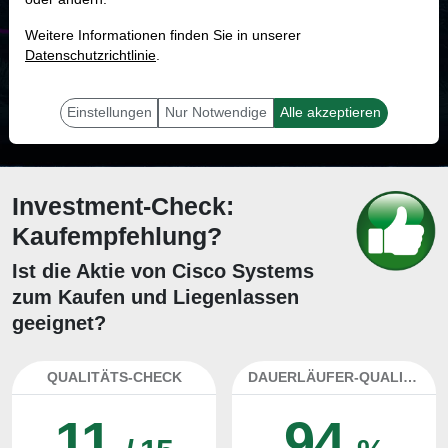
MONKEY-TRADER INDIKATOR
Weitere Informationen finden Sie in unserer
88.7 %
Datenschutzrichtlinie
.
Mit 88.7 % Wahrscheinlichkeit wird selbst der unglücklichst agierende Trader
mit dieser Aktie erfolgreich sein.
Einstellungen
Nur Notwendige
Alle akzeptieren
Investment-Check:
Kaufempfehlung?
Ist die Aktie von Cisco Systems
zum Kaufen und Liegenlassen
geeignet?
QUALITÄTS-CHECK
DAUERLÄUFER-QUALITÄTEN
11
94