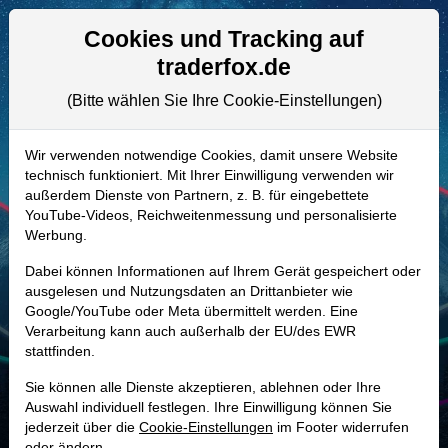
Aktien- und Artikelsuche
Seite
Cookies und Tracking auf
traderfox.de
(Bitte wählen Sie Ihre Cookie-Einstellungen)
ALLE AKTIEN
878841 | CSCO
–
Cisco Systems
Wir verwenden notwendige Cookies, damit unsere Website
technisch funktioniert. Mit Ihrer Einwilligung verwenden wir
Aktie
außerdem Dienste von Partnern, z. B. für eingebettete
Realtime-Aktienkurs:
YouTube-Videos, Reichweitenmessung und personalisierte
Werbung.
-
-
-
-
Dabei können Informationen auf Ihrem Gerät gespeichert oder
ausgelesen und Nutzungsdaten an Drittanbieter wie
Google/YouTube oder Meta übermittelt werden. Eine
Marktkapitalisierung
478,61 Mrd. USD
Verarbeitung kann auch außerhalb der EU/des EWR
stattfinden.
Unternehmenswert
493,27 Mrd. USD
Sie können alle Dienste akzeptieren, ablehnen oder Ihre
Umsatz
56,65 Mrd. USD
Auswahl individuell festlegen. Ihre Einwilligung können Sie
jederzeit über die
Cookie-Einstellungen
im Footer widerrufen
oder ändern.