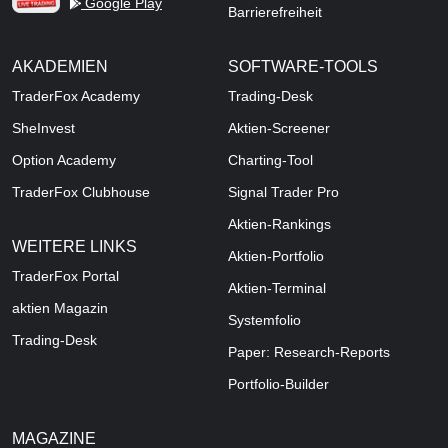
Google Play
Barrierefreiheit
AKADEMIEN
SOFTWARE-TOOLS
TraderFox Academy
Trading-Desk
SheInvest
Aktien-Screener
Option Academy
Charting-Tool
TraderFox Clubhouse
Signal Trader Pro
Aktien-Rankings
WEITERE LINKS
Aktien-Portfolio
TraderFox Portal
Aktien-Terminal
aktien Magazin
Systemfolio
Trading-Desk
Paper: Research-Reports
Portfolio-Builder
MAGAZINE