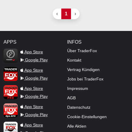
‹
1
›
APPS
INFOS
TraderFox Flash
Über TraderFox
App Store
Google Play
Kontakt
TraderFox App
Vertrag Kündigen
App Store
Google Play
Jobs bei TraderFox
TraderFox Pro
App Store
Impressum
Google Play
AGB
TraderFox dpa-AFX ProFeed
App Store
Datenschutz
Google Play
Cookie-Einstellungen
TraderFox Live Trading
App Store
Alle Aktien