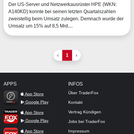
Der US-Server und Netzwerkausrüster HPE (WKN:
A140KD) konnte bei seinen letzten Quartalszahlen
zweistellig beim Umsatz zulegen. Demnach wurde der
Umsatz um 15% auf 8,5 Mrd....
‹
1
›
APPS
INFOS
TraderFox Flash
Über TraderFox
App Store
Google Play
Kontakt
TraderFox App
Vertrag Kündigen
App Store
Google Play
Jobs bei TraderFox
TraderFox Pro
App Store
Impressum