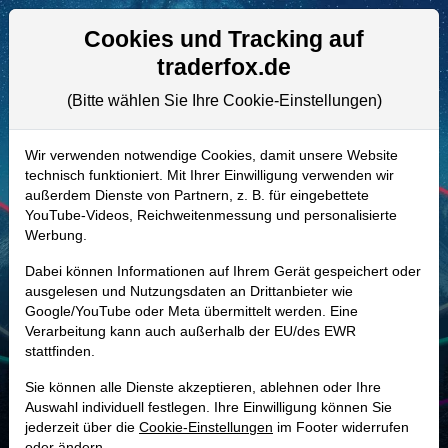
Aktien- und Artikelsuche
Seite
Cookies und Tracking auf
traderfox.de
(Bitte wählen Sie Ihre Cookie-Einstellungen)
ALLE AKTIEN
A140KD | HPE
–
Hewlett Packard
Wir verwenden notwendige Cookies, damit unsere Website
technisch funktioniert. Mit Ihrer Einwilligung verwenden wir
Enterprise Aktie
außerdem Dienste von Partnern, z. B. für eingebettete
Realtime-Aktienkurs:
YouTube-Videos, Reichweitenmessung und personalisierte
Werbung.
-
-
-
-
Dabei können Informationen auf Ihrem Gerät gespeichert oder
ausgelesen und Nutzungsdaten an Drittanbieter wie
Google/YouTube oder Meta übermittelt werden. Eine
Marktkapitalisierung
69,71 Mrd. USD
Verarbeitung kann auch außerhalb der EU/des EWR
stattfinden.
Unternehmenswert
85,66 Mrd. USD
Sie können alle Dienste akzeptieren, ablehnen oder Ihre
Umsatz
34,30 Mrd. USD
Auswahl individuell festlegen. Ihre Einwilligung können Sie
jederzeit über die
Cookie-Einstellungen
im Footer widerrufen
oder ändern.