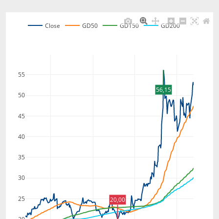
Close
GD50
GD150
GD200
55
56,15
50
45
40
35
30
25
20,00