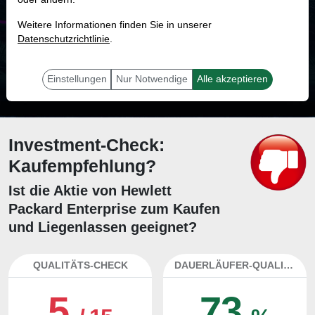
MONKEY-TRADER INDIKATOR
Weitere Informationen finden Sie in unserer
74.0 %
Datenschutzrichtlinie
.
Mit 74.0 % Wahrscheinlichkeit wird selbst der unglücklichst agierende Trader
mit dieser Aktie erfolgreich sein.
Einstellungen
Nur Notwendige
Alle akzeptieren
Investment-Check:
Kaufempfehlung?
Ist die Aktie von Hewlett
Packard Enterprise zum Kaufen
und Liegenlassen geeignet?
QUALITÄTS-CHECK
DAUERLÄUFER-QUALITÄTEN
5
73