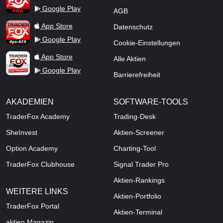
Google Play
AGB
TraderFox dpa-AFX ProFeed
App Store
Datenschutz
Google Play
Cookie-Einstellungen
TraderFox Live Trading
App Store
Alle Aktien
Google Play
Barrierefreiheit
AKADEMIEN
SOFTWARE-TOOLS
TraderFox Academy
Trading-Desk
SheInvest
Aktien-Screener
Option Academy
Charting-Tool
TraderFox Clubhouse
Signal Trader Pro
Aktien-Rankings
WEITERE LINKS
Aktien-Portfolio
TraderFox Portal
Aktien-Terminal
aktien Magazin