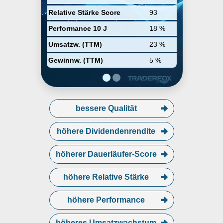
Industriepartnerschaften. HPE
Relative Stärke Score
93
beschäftigt weltweit rund 66.000
Mitarbeiter.
Performance 10 J
18 %
Umsatzw. (TTM)
23 %
Gewinnw. (TTM)
5 %
bessere Qualität
höhere Dividendenrendite
höherer Dauerläufer-Score
höhere Relative Stärke
höhere Performance
höheres Umsatzwachstum