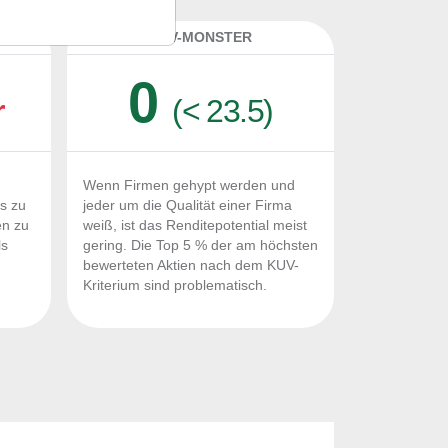
K
KUV-MONSTER
0
r
(< 23.5)
Wenn Firmen gehypt werden und
Fs zu
jeder um die Qualität einer Firma
en zu
weiß, ist das Renditepotential meist
ls
gering. Die Top 5 % der am höchsten
n
bewerteten Aktien nach dem KUV-
Kriterium sind problematisch.