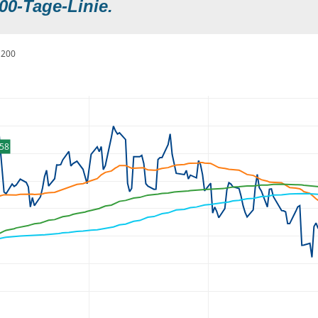
00-Tage-Linie.
200
,58