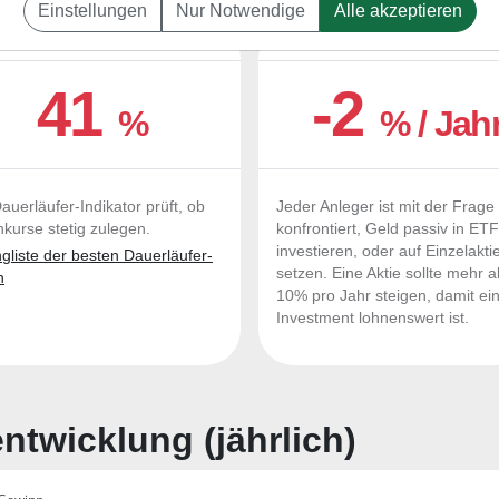
Einstellungen
Nur Notwendige
Alle akzeptieren
UERLÄUFER-QUALITÄTEN
OUTPERFORMER-CHEC
41
-2
%
% / Jah
auerläufer-Indikator prüft, ob
Jeder Anleger ist mit der Frage
nkurse stetig zulegen.
konfrontiert, Geld passiv in ET
investieren, oder auf Einzelakti
liste der besten Dauerläufer-
setzen. Eine Aktie sollte mehr a
n
10% pro Jahr steigen, damit ei
Investment lohnenswert ist.
twicklung (jährlich)