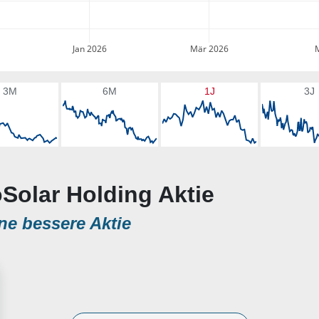
Jan 2026
Mär 2026
3M
6M
1J
3J
oSolar Holding Aktie
ne bessere Aktie