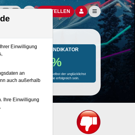
izielle Social Media-Accounts
Aktien- und Artikelsuche öffnen
Seitennavigation öf
BESTELLEN
.de
Ihrer Einwilligung
MONKEY-TRADER INDIKATOR
s,
36.9 %
ngsdaten an
Mit 36.9 % Wahrscheinlichkeit wird selbst der unglücklichst
agierende Trader mit dieser Aktie erfolgreich sein.
kann auch außerhalb
. Ihre Einwilligung
.