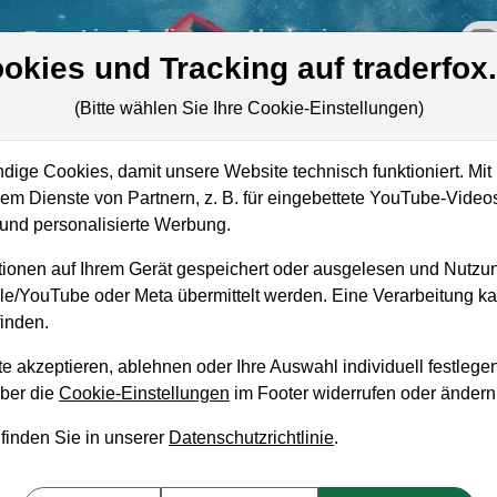
re
Live-Trading
Akademie
off
okies und Tracking auf traderfox
(Bitte wählen Sie Ihre Cookie-Einstellungen)
ige Cookies, damit unsere Website technisch funktioniert. Mit 
Marktkapitalisierung
5,80 Mrd. CNY
m Dienste von Partnern, z. B. für eingebettete YouTube-Video
ie
nd personalisierte Werbung.
Unternehmenswert
36,29 Mrd. CNY
ionen auf Ihrem Gerät gespeichert oder ausgelesen und Nutzu
Umsatz
65,50 Mrd. CNY
gle/YouTube oder Meta übermittelt werden. Eine Verarbeitung 
inden.
e akzeptieren, ablehnen oder Ihre Auswahl individuell festlegen
über die
Cookie-Einstellungen
im Footer widerrufen oder ändern
aufempfehlung?
 finden Sie in unserer
Datenschutzrichtlinie
.
ing zum Kaufen und Liegenlassen geeignet?