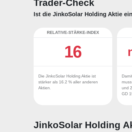
Trader-Check
Ist die JinkoSolar Holding Aktie e
RELATIVE-STÄRKE-INDEX
16
Die JinkoSolar Holding Aktie ist
Damit
stärker als 16.2 % aller anderen
muss 
Aktien.
und 2
GD 15
JinkoSolar Holding Ak