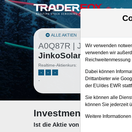
Softwa
Co
ALLE AKTIEN
A0Q87R | JKS
–
Wir verwenden notwend
verwenden wir außerde
JinkoSolar Holding Akt
Reichweitenmessung u
Realtime-Aktienkurs:
Dabei können Informat
-
-
-
Drittanbieter wie Goo
-
der EU/des EWR stattf
Sie können alle Dienst
können Sie jederzeit 
Investment-Check: K
Weitere Informationen
Ist die Aktie von JinkoSolar Hold