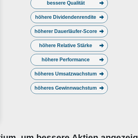
bessere Qualität
höhere Dividendenrendite
höherer Dauerläufer-Score
höhere Relative Stärke
höhere Performance
höheres Umsatzwachstum
höheres Gewinnwachstum
erium, um bessere Aktien angezei