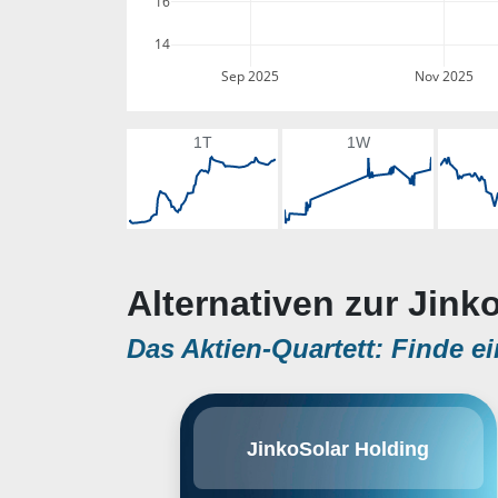
16
14
Sep 2025
Nov 2025
1T
1W
Alternativen zur Jink
Das Aktien-Quartett: Finde ei
Jinko Solar, der chinesische
JinkoSolar Holding
Hersteller von Solarwafern,
Solarmodulen und -zellen sowie
von Siliziumbarren, gehört zu den