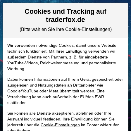
Aktien- und Artikelsuche
Seite
Cookies und Tracking auf
traderfox.de
(Bitte wählen Sie Ihre Cookie-Einstellungen)
ALLE AKTIEN
A1JWVX | META
–
Meta Platforms
Wir verwenden notwendige Cookies, damit unsere Website
technisch funktioniert. Mit Ihrer Einwilligung verwenden wir
Aktie
außerdem Dienste von Partnern, z. B. für eingebettete
Realtime-Aktienkurs:
YouTube-Videos, Reichweitenmessung und personalisierte
Werbung.
-
-
-
-
Dabei können Informationen auf Ihrem Gerät gespeichert oder
ausgelesen und Nutzungsdaten an Drittanbieter wie
Google/YouTube oder Meta übermittelt werden. Eine
Marktkapitalisierung
1,50 Bio. USD
Verarbeitung kann auch außerhalb der EU/des EWR
stattfinden.
Unternehmenswert
1,52 Bio. USD
Sie können alle Dienste akzeptieren, ablehnen oder Ihre
Umsatz
200,97 Mrd. USD
Auswahl individuell festlegen. Ihre Einwilligung können Sie
jederzeit über die
Cookie-Einstellungen
im Footer widerrufen
oder ändern.