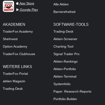
TraderFox Live Trading
App Store
Alle Aktien
Google Play
Barrierefreiheit
AKADEMIEN
SOFTWARE-TOOLS
TraderFox Academy
Trading-Desk
SheInvest
Aktien-Screener
Option Academy
Charting-Tool
TraderFox Clubhouse
Signal Trader Pro
Aktien-Rankings
WEITERE LINKS
Aktien-Portfolio
TraderFox Portal
Aktien-Terminal
aktien Magazin
Systemfolio
Trading-Desk
Paper: Research-Reports
Portfolio-Builder