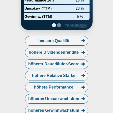
Performance 10 J
18 %
zugreifen. Die Werbeeinnahmen
machen mehr als 90% der
Umsatzw. (TTM)
28 %
Gesamteinnahmen aus, 50%
stammen aus den USA und
Gewinnw. (TTM)
-5 %
Kanada, und 25% aus Europa. Mit
einer Bruttomarge von über 80%
arbeitet Facebook mit einer Marge
von mehr als 30%.
bessere Qualität
höhere Dividendenrendite
höherer Dauerläufer-Score
höhere Relative Stärke
höhere Performance
höheres Umsatzwachstum
höheres Gewinnwachstum