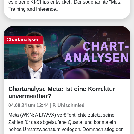
es eigene KI-Chips entwickelt. Der sogenannte "Meta
Training and Inference...
Chartanalysen
Chartanalyse Meta: Ist eine Korrektur
Chartanalysen
unvermeidbar?
04.08.24 um 13:44 | P. Uhlschmied
Meta (WKN: A1JWVX) veröffentlichte zuletzt seine
Zahlen für das abgelaufene Quartal und konnte ein
hohes Umsatzwachstum vorlegen. Demnach stieg der