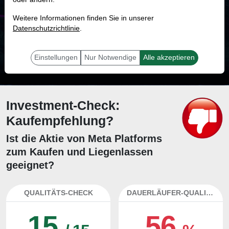
MONKEY-TRADER INDIKATOR
Weitere Informationen finden Sie in unserer
22.4 %
Datenschutzrichtlinie
.
Mit 22.4 % Wahrscheinlichkeit wird selbst der unglücklichst agierende Trader
mit dieser Aktie erfolgreich sein.
Einstellungen
Nur Notwendige
Alle akzeptieren
Investment-Check:
Kaufempfehlung?
Ist die Aktie von Meta Platforms
zum Kaufen und Liegenlassen
geeignet?
QUALITÄTS-CHECK
DAUERLÄUFER-QUALITÄTEN
15
56