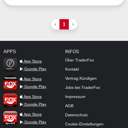
‹
1
›
APPS
INFOS
TraderFox Flash
Über TraderFox
App Store
Google Play
Kontakt
TraderFox App
Vertrag Kündigen
App Store
Google Play
Jobs bei TraderFox
TraderFox Pro
App Store
Impressum
Google Play
AGB
TraderFox dpa-AFX ProFeed
App Store
Datenschutz
Google Play
Cookie-Einstellungen