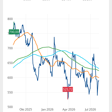
800
790,00
750
700
650
600
525,72
550
500
Okt 2025
Jan 2026
Apr 2026
Jul 2026