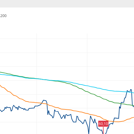
200
60,10