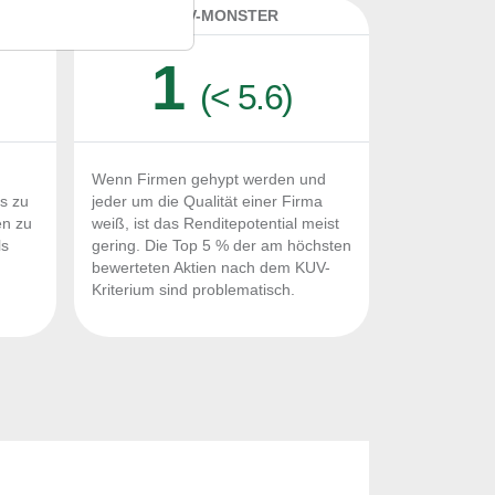
K
KUV-MONSTER
1
(< 5.6)
Wenn Firmen gehypt werden und
Fs zu
jeder um die Qualität einer Firma
en zu
weiß, ist das Renditepotential meist
ls
gering. Die Top 5 % der am höchsten
n
bewerteten Aktien nach dem KUV-
Kriterium sind problematisch.