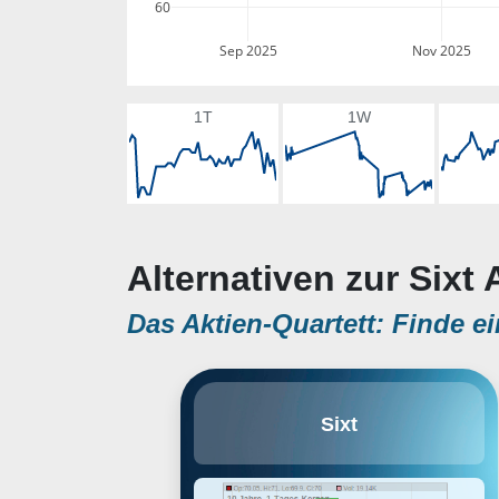
60
Sep 2025
Nov 2025
1T
1W
Alternativen zur Sixt 
Das Aktien-Quartett: Finde ei
Sixt SE bietet Auto-Mietservice vor
Sixt
allem in Europa und in den USA.
Die Firma bietet Mietlösungen für
Personenwagen inklusiv
Geländewagen, Elektrofahrzeuge