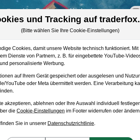
re
Live-Trading
Akademie
off
okies und Tracking auf traderfox
(Bitte wählen Sie Ihre Cookie-Einstellungen)
ie
ige Cookies, damit unsere Website technisch funktioniert. Mit 
Marktkapitalisierung
3,11 Mrd. EUR
m Dienste von Partnern, z. B. für eingebettete YouTube-Video
Unternehmenswert
6,62 Mrd. EUR
nd personalisierte Werbung.
Umsatz
4,28 Mrd. EUR
ionen auf Ihrem Gerät gespeichert oder ausgelesen und Nutzu
gle/YouTube oder Meta übermittelt werden. Eine Verarbeitung 
inden.
e akzeptieren, ablehnen oder Ihre Auswahl individuell festlegen
aufempfehlung?
über die
Cookie-Einstellungen
im Footer widerrufen oder ändern
 finden Sie in unserer
Datenschutzrichtlinie
.
 und Liegenlassen geeignet?