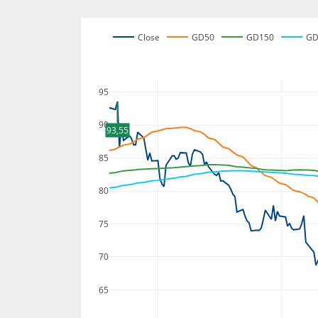
Close
GD50
GD150
GD
95
90
93,55
85
80
75
70
65