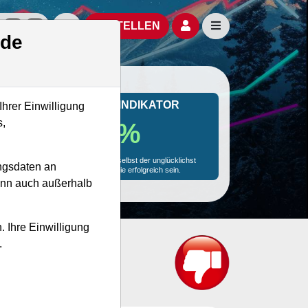
izielle Social Media-Accounts
Aktien- und Artikelsuche öffnen
Seitennavigation öf
BESTELLEN
.de
MONKEY-TRADER INDIKATOR
Ihrer Einwilligung
s,
27.6 %
Mit 27.6 % Wahrscheinlichkeit wird selbst der unglücklichst
ngsdaten an
agierende Trader mit dieser Aktie erfolgreich sein.
kann auch außerhalb
. Ihre Einwilligung
.