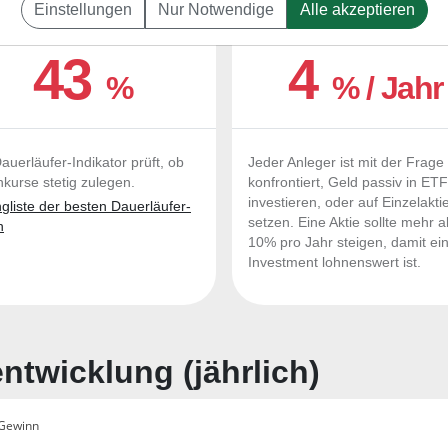
Einstellungen
Nur Notwendige
Alle akzeptieren
UERLÄUFER-QUALITÄTEN
OUTPERFORMER-CHEC
43
4
%
% / Jahr
auerläufer-Indikator prüft, ob
Jeder Anleger ist mit der Frage
nkurse stetig zulegen.
konfrontiert, Geld passiv in ET
investieren, oder auf Einzelakti
liste der besten Dauerläufer-
setzen. Eine Aktie sollte mehr a
n
10% pro Jahr steigen, damit ei
Investment lohnenswert ist.
twicklung (jährlich)
Gewinn