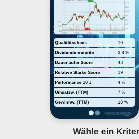
und Luxus-Sportwagen sowie
Kastenwagen und Lastwagen. Mit
ihren SIXT rent, SIXT share, SIXT
ride und anderen bietet die Firma
Mobilitätsdienste im Bereich von
Autoverleih, Auto-sharing und
Auto-Abonnement. Diese
Produkte kann man über eine
einzige App buchen, die auch
Qualitätscheck
10
Services von Mobilitätspartnern
Dividendenrendite
3.8 %
integriert. Geographisch handelt
sie in Deutschland, Europa,
Dauerläufer Score
43
Nordamerika und andere.
Relative Stärke Score
19
Performance 10 J
4 %
Umsatzw. (TTM)
7 %
Gewinnw. (TTM)
18 %
Wähle ein Krit