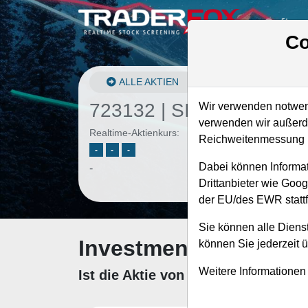
Softwa
Co
ALLE AKTIEN
723132 | SIX2
–
Sixt Akt
Wir verwenden notwend
verwenden wir außerde
Realtime-Aktienkurs:
Reichweitenmessung u
-
-
-
Dabei können Informat
-
Drittanbieter wie Goo
der EU/des EWR stattf
Sie können alle Dienst
Investment-Check: K
können Sie jederzeit 
Weitere Informationen
Ist die Aktie von Sixt zum Kaufen