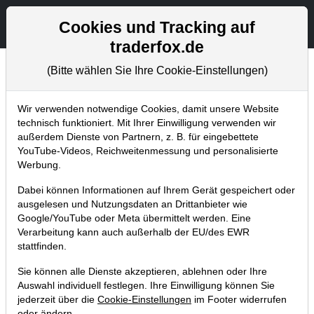
Aktien- und Artikelsuche
Seite
Cookies und Tracking auf
traderfox.de
(Bitte wählen Sie Ihre Cookie-Einstellungen)
Aktuelles
Home
Blog
Aktuelles
Wir verwenden notwendige Cookies, damit unsere Website
technisch funktioniert. Mit Ihrer Einwilligung verwenden wir
außerdem Dienste von Partnern, z. B. für eingebettete
Beeindruckende Gewinnserie in
YouTube-Videos, Reichweitenmessung und personalisierte
den Live-Trading-Sektionen!
Werbung.
21.10.2021 um 17:28 Uhr
|
TraderFox GmbH
Dabei können Informationen auf Ihrem Gerät gespeichert oder
ausgelesen und Nutzungsdaten an Drittanbieter wie
Google/YouTube oder Meta übermittelt werden. Eine
Verarbeitung kann auch außerhalb der EU/des EWR
stattfinden.
Sie können alle Dienste akzeptieren, ablehnen oder Ihre
Auswahl individuell festlegen. Ihre Einwilligung können Sie
jederzeit über die
Cookie-Einstellungen
im Footer widerrufen
oder ändern.