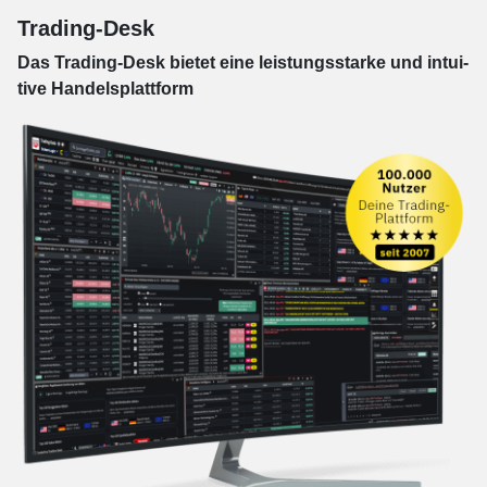
Trading-Desk
Das Trading-
Desk bie­tet eine leis­tungs­star­ke und in­tui­
tive Han­dels­platt­form