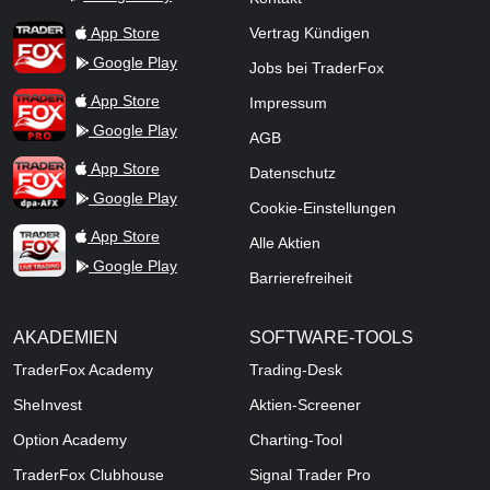
TraderFox Flash
TraderFox App
App Store
Vertrag Kündigen
Google Play
Jobs bei TraderFox
TraderFox Pro
App Store
Impressum
Google Play
AGB
TraderFox dpa-AFX ProFeed
App Store
Datenschutz
Google Play
Cookie-Einstellungen
TraderFox Live Trading
App Store
Alle Aktien
Google Play
Barrierefreiheit
AKADEMIEN
SOFTWARE-TOOLS
TraderFox Academy
Trading-Desk
SheInvest
Aktien-Screener
Option Academy
Charting-Tool
TraderFox Clubhouse
Signal Trader Pro