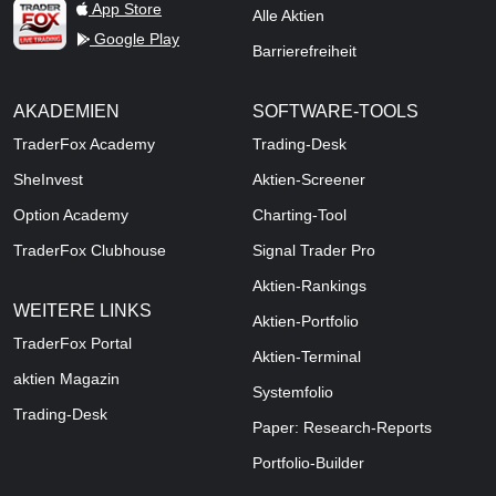
TraderFox Live Trading
App Store
Alle Aktien
Google Play
Barrierefreiheit
AKADEMIEN
SOFTWARE-TOOLS
TraderFox Academy
Trading-Desk
SheInvest
Aktien-Screener
Option Academy
Charting-Tool
TraderFox Clubhouse
Signal Trader Pro
Aktien-Rankings
WEITERE LINKS
Aktien-Portfolio
TraderFox Portal
Aktien-Terminal
aktien Magazin
Systemfolio
Trading-Desk
Paper: Research-Reports
Portfolio-Builder