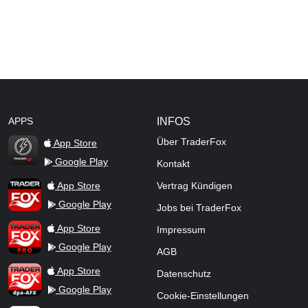
APPS
INFOS
Über TraderFox
App Store
Google Play
Kontakt
TraderFox Flash
TraderFox App
App Store
Vertrag Kündigen
Google Play
Jobs bei TraderFox
TraderFox Pro
App Store
Impressum
Google Play
AGB
TraderFox dpa-AFX ProFeed
App Store
Datenschutz
Google Play
Cookie-Einstellungen