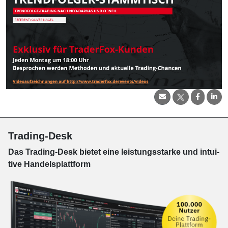
Trading-Desk
Das Trading-
Desk bie­tet eine leis­tungs­star­ke und in­tui­
tive Han­dels­platt­form