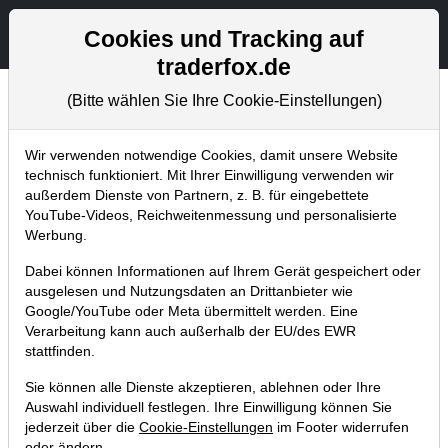
Aktien- und Artikelsuche
Seite
Cookies und Tracking auf
traderfox.de
(Bitte wählen Sie Ihre Cookie-Einstellungen)
Aktuelles
Home
Blog
Aktuelles
Wir verwenden notwendige Cookies, damit unsere Website
technisch funktioniert. Mit Ihrer Einwilligung verwenden wir
außerdem Dienste von Partnern, z. B. für eingebettete
Digitaler Trendfolger-Stammtisch
YouTube-Videos, Reichweitenmessung und personalisierte
startet am Montag exklusiv für
Werbung.
TraderFox-Kunden
Dabei können Informationen auf Ihrem Gerät gespeichert oder
ausgelesen und Nutzungsdaten an Drittanbieter wie
25.03.2018 um 11:19 Uhr
|
TraderFox GmbH
Google/YouTube oder Meta übermittelt werden. Eine
Verarbeitung kann auch außerhalb der EU/des EWR
stattfinden.
Sie können alle Dienste akzeptieren, ablehnen oder Ihre
Auswahl individuell festlegen. Ihre Einwilligung können Sie
jederzeit über die
Cookie-Einstellungen
im Footer widerrufen
oder ändern.