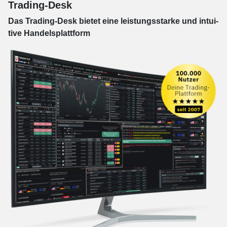
Trading-Desk
Das Trading-
Desk bie­tet eine leis­tungs­star­ke und in­tui­
tive Han­dels­platt­form