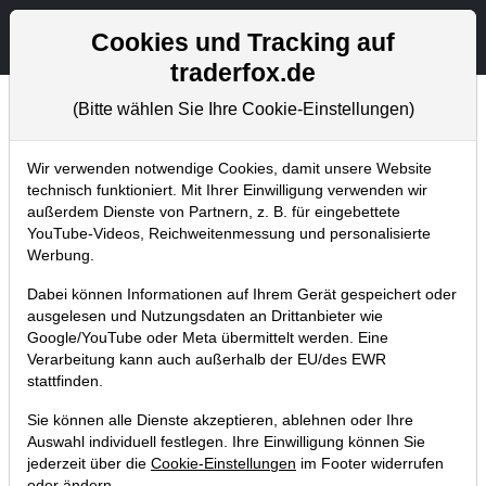
Aktien- und Artikelsuche
Seite
Cookies und Tracking auf
traderfox.de
(Bitte wählen Sie Ihre Cookie-Einstellungen)
Aktuelles
Home
Blog
Aktuelles
Wir verwenden notwendige Cookies, damit unsere Website
technisch funktioniert. Mit Ihrer Einwilligung verwenden wir
außerdem Dienste von Partnern, z. B. für eingebettete
Neuer Channel: "Aktien-Chancen:
YouTube-Videos, Reichweitenmessung und personalisierte
Die kühnsten Träume an der Wall
Werbung.
Street"
Dabei können Informationen auf Ihrem Gerät gespeichert oder
ausgelesen und Nutzungsdaten an Drittanbieter wie
21.09.2020 um 17:51 Uhr
|
TraderFox GmbH
Google/YouTube oder Meta übermittelt werden. Eine
Verarbeitung kann auch außerhalb der EU/des EWR
stattfinden.
Sie können alle Dienste akzeptieren, ablehnen oder Ihre
Auswahl individuell festlegen. Ihre Einwilligung können Sie
jederzeit über die
Cookie-Einstellungen
im Footer widerrufen
oder ändern.