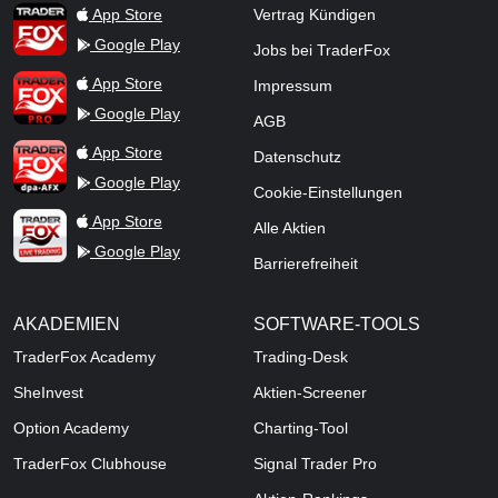
TraderFox App
App Store
Vertrag Kündigen
Google Play
Jobs bei TraderFox
TraderFox Pro
App Store
Impressum
Google Play
AGB
TraderFox dpa-AFX ProFeed
App Store
Datenschutz
Google Play
Cookie-Einstellungen
TraderFox Live Trading
App Store
Alle Aktien
Google Play
Barrierefreiheit
AKADEMIEN
SOFTWARE-TOOLS
TraderFox Academy
Trading-Desk
SheInvest
Aktien-Screener
Option Academy
Charting-Tool
TraderFox Clubhouse
Signal Trader Pro