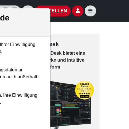
izielle Social Media-Accounts
Aktien- und Artikelsuche öffnen
Seitennavigation öf
BESTELLEN
.de
Trading-Desk
Ihrer Einwilligung
s,
Das Trading-
Desk bie­tet eine
leis­tungs­star­ke und in­tui­tive
Han­dels­platt­form
ngsdaten an
kann auch außerhalb
. Ihre Einwilligung
.