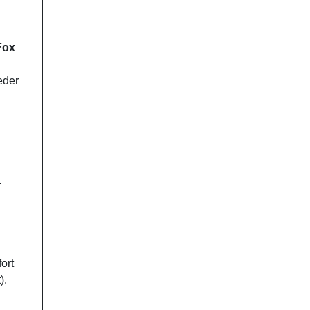
Fox
eder
.
ort
).