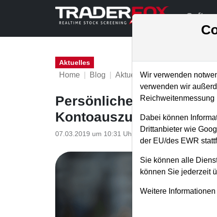
Softwa
Co
Aktuelles
Home
Blog
Aktuelles
Wir verwenden notwend
verwenden wir außerde
Persönlicher Erfahrungs
Reichweitenmessung u
Kontoauszug-Screenshot)
Dabei können Informat
Drittanbieter wie Goo
07.03.2019 um 10:31 Uhr
|
TraderFox GmbH
der EU/des EWR stattf
Sie können alle Dienst
können Sie jederzeit 
Weitere Informationen