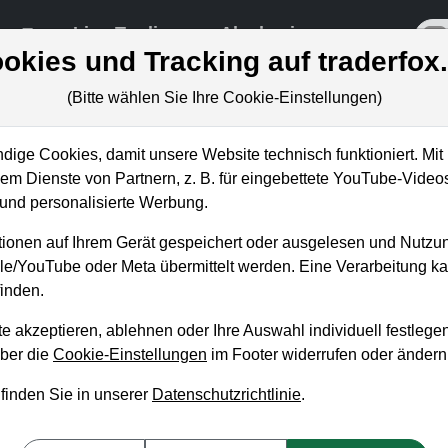
re
Live-Trading
Akademie
off
okies und Tracking auf traderfox
(Bitte wählen Sie Ihre Cookie-Einstellungen)
ige Cookies, damit unsere Website technisch funktioniert. Mit 
m Dienste von Partnern, z. B. für eingebettete YouTube-Video
bericht Cashback-Trading (mit
nd personalisierte Werbung.
: Bares Geld zurück erhalten!
ionen auf Ihrem Gerät gespeichert oder ausgelesen und Nutzu
gle/YouTube oder Meta übermittelt werden. Eine Verarbeitung 
inden.
e akzeptieren, ablehnen oder Ihre Auswahl individuell festlegen
über die
Cookie-Einstellungen
im Footer widerrufen oder ändern
 finden Sie in unserer
Datenschutzrichtlinie
.