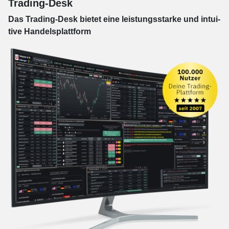
Trading-Desk
Das Trading-
Desk bie­tet eine leis­tungs­star­ke und in­tui­
tive Han­dels­platt­form