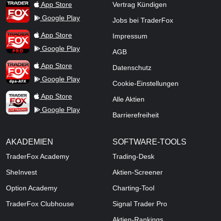
TraderFox App
App Store
Vertrag Kündigen
Google Play
Jobs bei TraderFox
TraderFox Pro
App Store
Impressum
Google Play
AGB
TraderFox dpa-AFX ProFeed
App Store
Datenschutz
Google Play
Cookie-Einstellungen
TraderFox Live Trading
App Store
Alle Aktien
Google Play
Barrierefreiheit
AKADEMIEN
SOFTWARE-TOOLS
TraderFox Academy
Trading-Desk
SheInvest
Aktien-Screener
Option Academy
Charting-Tool
TraderFox Clubhouse
Signal Trader Pro
Aktien-Rankings