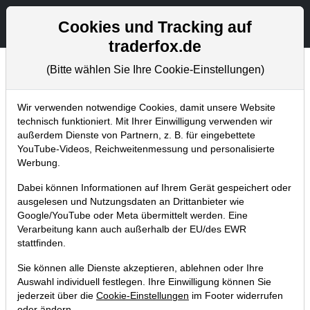
Aktien- und Artikelsuche
Seite
Cookies und Tracking auf
traderfox.de
(Bitte wählen Sie Ihre Cookie-Einstellungen)
Aktuelles
Home
Blog
Aktuelles
Wir verwenden notwendige Cookies, damit unsere Website
technisch funktioniert. Mit Ihrer Einwilligung verwenden wir
außerdem Dienste von Partnern, z. B. für eingebettete
Rabatt auf „TraderFox STRATEGIEN
YouTube-Videos, Reichweitenmessung und personalisierte
select“ (derzeit nur 19 €) endet am 19.
Werbung.
Mai um 23:59 Uhr
Dabei können Informationen auf Ihrem Gerät gespeichert oder
ausgelesen und Nutzungsdaten an Drittanbieter wie
15.05.2019 um 18:13 Uhr
|
TraderFox GmbH
Google/YouTube oder Meta übermittelt werden. Eine
Verarbeitung kann auch außerhalb der EU/des EWR
stattfinden.
Sie können alle Dienste akzeptieren, ablehnen oder Ihre
Auswahl individuell festlegen. Ihre Einwilligung können Sie
jederzeit über die
Cookie-Einstellungen
im Footer widerrufen
oder ändern.