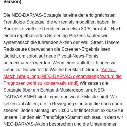
Version)
Die NEO-DARVAS-Strategie ist eine der erfolgreichsten
Trendfolge-Strategie, die wir jemals modelliert haben. Im
Backtest erzielt sie Renditen von etwa 30 % pro Jahr. Nach
einem regelbasierten Screening-Prozess kaufen wir
systematisch die führenden Aktien der Wall Street. Unsere
Redakteure überwachen die Screener-Ergebnislisten
täglich, um sofort auf neue Pivotal-News-Points
aufmerksam zu werden. Wenn einer auftritt, schlagen wir
sofort zu. So wie letzte Woche bei Match Group. (
Artikel:
Match Group long (NEO-DARVAS dynamisiert): Warum die
Prognosen wohl zu konservativ sind!
) Wir setzen die
Strategie über ein Echtgeld-Musterdepot um. NEO-
DARVASIANER sind immer dort wo die Musik spielt. Wir
setzen auf Aktien, die in Bewegung sind und die nach oben
streben. Jeden Montag um 18:00 Uhr findet zum exklusiv für
unsere Kunden ein Trendfolger-Stammtisch statt, in dem wir
NEO-DARVAS-Aktien besprechen und die Unternehmen