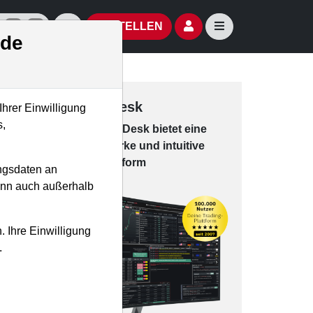
izielle Social Media-Accounts
Aktien- und Artikelsuche öffnen
Seitennavigation öf
BESTELLEN
.de
Trading-Desk
Ihrer Einwilligung
s,
Das Trading-
Desk bie­tet eine
leis­tungs­star­ke und in­tui­tive
Han­dels­platt­form
ngsdaten an
kann auch außerhalb
. Ihre Einwilligung
.