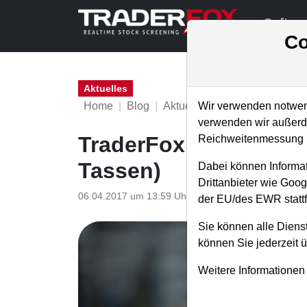
Softwa
Co
Aktuelles
Home
Blog
Aktuelles
Wir verwenden notwend
verwenden wir außerde
TraderFox auf der Inv
Reichweitenmessung u
Tassen)
Dabei können Informat
Drittanbieter wie Goo
06.04.2017 um 13:59 Uhr
|
TraderFox GmbH
der EU/des EWR stattf
Sie können alle Dienst
können Sie jederzeit 
Weitere Informationen