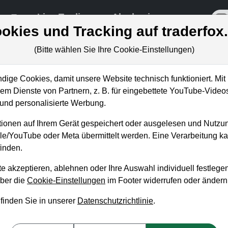
re
Live-Trading
Akademie
off
okies und Tracking auf traderfox
(Bitte wählen Sie Ihre Cookie-Einstellungen)
ige Cookies, damit unsere Website technisch funktioniert. Mit 
m Dienste von Partnern, z. B. für eingebettete YouTube-Video
est in Stuttgart (Vorträge und
nd personalisierte Werbung.
ionen auf Ihrem Gerät gespeichert oder ausgelesen und Nutzu
gle/YouTube oder Meta übermittelt werden. Eine Verarbeitung 
inden.
e akzeptieren, ablehnen oder Ihre Auswahl individuell festlegen
über die
Cookie-Einstellungen
im Footer widerrufen oder ändern
 finden Sie in unserer
Datenschutzrichtlinie
.