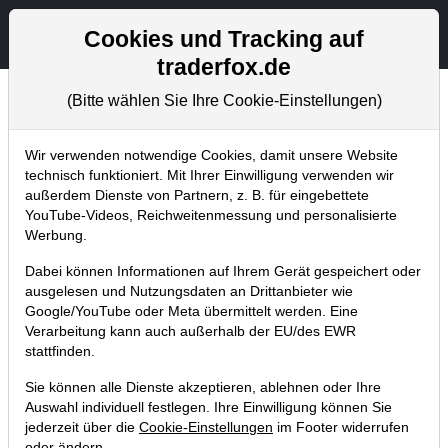
Aktien- und Artikelsuche
Seite
Cookies und Tracking auf
traderfox.de
(Bitte wählen Sie Ihre Cookie-Einstellungen)
Aktuelles
Home
Blog
Aktuelles
Wir verwenden notwendige Cookies, damit unsere Website
technisch funktioniert. Mit Ihrer Einwilligung verwenden wir
außerdem Dienste von Partnern, z. B. für eingebettete
TraderFox startet Trading-Room-
YouTube-Videos, Reichweitenmessung und personalisierte
Show „The Next Big Thing“
Werbung.
22.08.2016 um 13:58 Uhr
|
TraderFox GmbH
Dabei können Informationen auf Ihrem Gerät gespeichert oder
ausgelesen und Nutzungsdaten an Drittanbieter wie
Google/YouTube oder Meta übermittelt werden. Eine
Verarbeitung kann auch außerhalb der EU/des EWR
stattfinden.
Sie können alle Dienste akzeptieren, ablehnen oder Ihre
Auswahl individuell festlegen. Ihre Einwilligung können Sie
jederzeit über die
Cookie-Einstellungen
im Footer widerrufen
oder ändern.