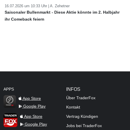
16.07.2026 um 10:33 Uhr |
A. Zehetner
Saisonaler Bullenmarkt - Diese Aktie könnte im 2. Halbjahr
ihr Comeback feiern
APPS
INFOS
Über TraderFox
App Store
Google Play
Kontakt
TraderFox Flash
TraderFox App
App Store
Vertrag Kündigen
Google Play
Jobs bei TraderFox