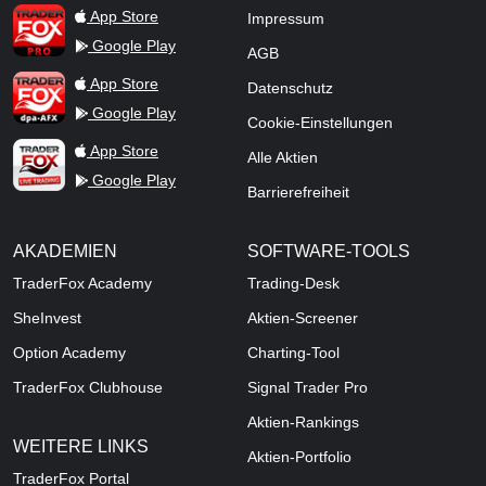
TraderFox Pro
App Store
Impressum
Google Play
AGB
TraderFox dpa-AFX ProFeed
App Store
Datenschutz
Google Play
Cookie-Einstellungen
TraderFox Live Trading
App Store
Alle Aktien
Google Play
Barrierefreiheit
AKADEMIEN
SOFTWARE-TOOLS
TraderFox Academy
Trading-Desk
SheInvest
Aktien-Screener
Option Academy
Charting-Tool
TraderFox Clubhouse
Signal Trader Pro
Aktien-Rankings
WEITERE LINKS
Aktien-Portfolio
TraderFox Portal