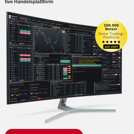
tive Han­dels­platt­form