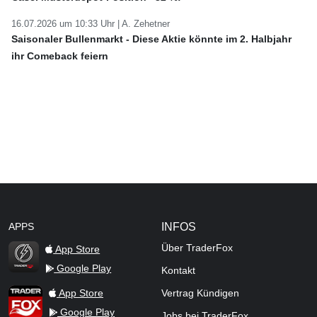
16.07.2026 um 10:33 Uhr |
A. Zehetner
Saisonaler Bullenmarkt - Diese Aktie könnte im 2. Halbjahr
ihr Comeback feiern
APPS
INFOS
Über TraderFox
App Store
Google Play
Kontakt
TraderFox Flash
TraderFox App
App Store
Vertrag Kündigen
Google Play
Jobs bei TraderFox