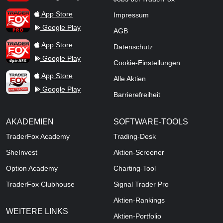
TraderFox Pro
App Store
Impressum
Google Play
AGB
TraderFox dpa-AFX ProFeed
App Store
Datenschutz
Google Play
Cookie-Einstellungen
TraderFox Live Trading
App Store
Alle Aktien
Google Play
Barrierefreiheit
AKADEMIEN
SOFTWARE-TOOLS
TraderFox Academy
Trading-Desk
SheInvest
Aktien-Screener
Option Academy
Charting-Tool
TraderFox Clubhouse
Signal Trader Pro
Aktien-Rankings
WEITERE LINKS
Aktien-Portfolio