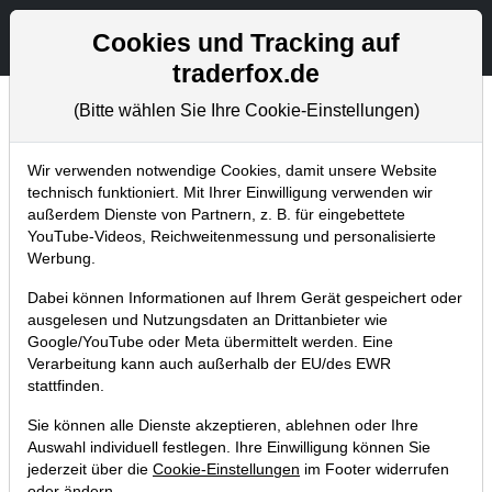
Aktien- und Artikelsuche
Seite
Cookies und Tracking auf
traderfox.de
(Bitte wählen Sie Ihre Cookie-Einstellungen)
Aktuelles
Home
Blog
Aktuelles
Wir verwenden notwendige Cookies, damit unsere Website
technisch funktioniert. Mit Ihrer Einwilligung verwenden wir
außerdem Dienste von Partnern, z. B. für eingebettete
Trading-Room V2.0
YouTube-Videos, Reichweitenmessung und personalisierte
Werbung.
18.06.2014 um 12:15 Uhr
|
TraderFox GmbH
Dabei können Informationen auf Ihrem Gerät gespeichert oder
ausgelesen und Nutzungsdaten an Drittanbieter wie
Google/YouTube oder Meta übermittelt werden. Eine
Verarbeitung kann auch außerhalb der EU/des EWR
stattfinden.
Sie können alle Dienste akzeptieren, ablehnen oder Ihre
Auswahl individuell festlegen. Ihre Einwilligung können Sie
jederzeit über die
Cookie-Einstellungen
im Footer widerrufen
oder ändern.