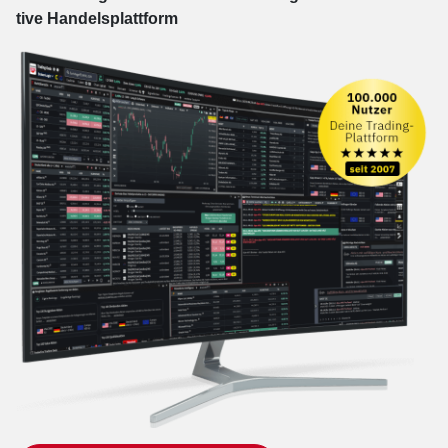
tive Han­dels­platt­form