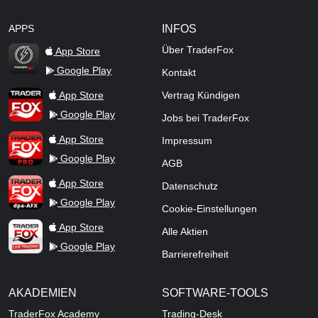
APPS
INFOS
Über TraderFox
App Store
Google Play
Kontakt
TraderFox Flash
TraderFox App
App Store
Vertrag Kündigen
Google Play
Jobs bei TraderFox
TraderFox Pro
App Store
Impressum
Google Play
AGB
TraderFox dpa-AFX ProFeed
App Store
Datenschutz
Google Play
Cookie-Einstellungen
TraderFox Live Trading
App Store
Alle Aktien
Google Play
Barrierefreiheit
AKADEMIEN
SOFTWARE-TOOLS
TraderFox Academy
Trading-Desk