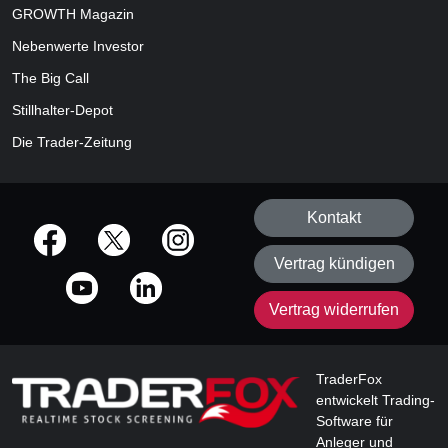
GROWTH
Magazin
Nebenwerte Investor
The Big Call
Stillhalter-Depot
Die Trader-Zeitung
Kontakt
offizielle Social Media-Accounts
Vertrag kündigen
Vertrag widerrufen
TraderFox
entwickelt Trading-
Software für
Anleger und