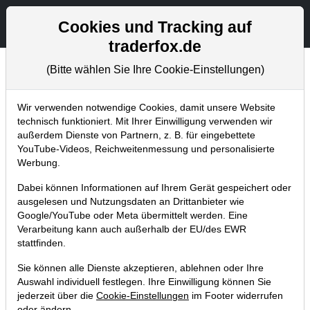
Aktien- und Artikelsuche
Seite
Cookies und Tracking auf
traderfox.de
(Bitte wählen Sie Ihre Cookie-Einstellungen)
Börsenmagazine
Home
Blog
Börsenmagazine
Wir verwenden notwendige Cookies, damit unsere Website
technisch funktioniert. Mit Ihrer Einwilligung verwenden wir
außerdem Dienste von Partnern, z. B. für eingebettete
aktien Magazin Nr. 19:
YouTube-Videos, Reichweitenmessung und personalisierte
Goldrausch im Weltall
Werbung.
Dabei können Informationen auf Ihrem Gerät gespeichert oder
20.10.2019 um 23:28 Uhr
|
TraderFox GmbH
ausgelesen und Nutzungsdaten an Drittanbieter wie
Google/YouTube oder Meta übermittelt werden. Eine
Verarbeitung kann auch außerhalb der EU/des EWR
stattfinden.
Sie können alle Dienste akzeptieren, ablehnen oder Ihre
Auswahl individuell festlegen. Ihre Einwilligung können Sie
jederzeit über die
Cookie-Einstellungen
im Footer widerrufen
oder ändern.