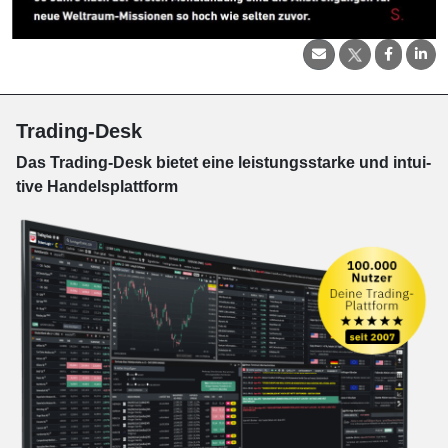
Trading-Desk
Das Trading-
Desk bie­tet eine leis­tungs­star­ke und in­tui­
tive Han­dels­platt­form